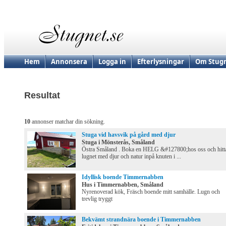
Hem
Annonsera
Logga in
Efterlysningar
Om Stugn
Resultat
10
annonser matchar din sökning.
Stuga vid havsvik på gård med djur
Stuga i Mönsterås, Småland
Östra Småland . Boka en HELG &#127800;hos oss och hitt
lugnet med djur och natur inpå knuten i ...
Idyllisk boende Timmernabben
Hus i Timmernabben, Småland
Nyrenoverad kök, Fräsch boende mitt samhälle. Lugn och
trevlig tryggt
Bekvämt strandnära boende i Timmernabben