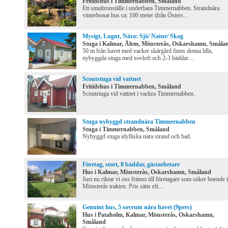
Fritidshus i Timmernabben, Småland
Ett smultronställe i underbara Timmernabben. Strandnära
vinterbonat hus ca: 100 meter ifrån Östers...
Mysigt, Lugnt, Nära: Sjö/ Natur/ Skog
Stuga i Kalmar, Ålem, Mönsterås, Oskarshamn, Småla
50 m från havet med vacker skärgård finns denna lilla,
nybyggda stuga med sovloft och 2-3 bäddar....
Scoutstuga vid vattnet
Fritidshus i Timmernabben, Småland
Scoutstuga vid vattnet i vackra Timmernabben.
Stuga nybyggd strandnära Timmernabben
Stuga i Timmernabben, Småland
Nybyggd stuga idylliska nära strand och bad.
Företag, stort, 8 bäddar, gästarbetare
Hus i Kalmar, Mönsterås, Oskarshamn, Småland
Just nu riktar vi oss främst till företagare som söker boende i
Mönsterås trakten. Pris sätts eft...
Genuint hus, 5 sovrum nära havet (9pers)
Hus i Pataholm, Kalmar, Mönsterås, Oskarshamn,
Småland