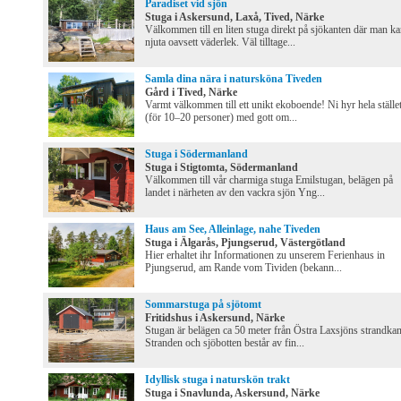
Paradiset vid sjön
Stuga i Askersund, Laxå, Tived, Närke
Välkommen till en liten stuga direkt på sjökanten där man k
njuta oavsett väderlek. Väl tilltage...
Samla dina nära i natursköna Tiveden
Gård i Tived, Närke
Varmt välkommen till ett unikt ekoboende! Ni hyr hela ställe
(för 10–20 personer) med gott om...
Stuga i Södermanland
Stuga i Stigtomta, Södermanland
Välkommen till vår charmiga stuga Emilstugan, belägen på
landet i närheten av den vackra sjön Yng...
Haus am See, Alleinlage, nahe Tiveden
Stuga i Älgarås, Pjungserud, Västergötland
Hier erhaltet ihr Informationen zu unserem Ferienhaus in
Pjungserud, am Rande vom Tividen (bekann...
Sommarstuga på sjötomt
Fritidshus i Askersund, Närke
Stugan är belägen ca 50 meter från Östra Laxsjöns strandkan
Stranden och sjöbotten består av fin...
Idyllisk stuga i naturskön trakt
Stuga i Snavlunda, Askersund, Närke