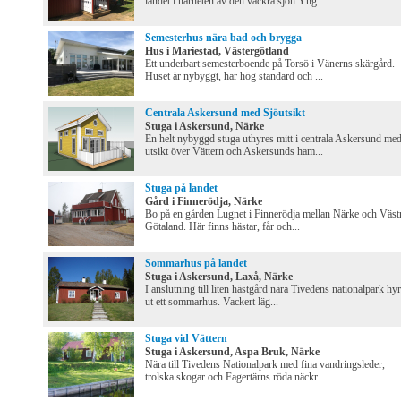
landet i närheten av den vackra sjön Yng...
Semesterhus nära bad och brygga
Hus i Mariestad, Västergötland
Ett underbart semesterboende på Torsö i Vänerns skärgård.
Huset är nybyggt, har hög standard och ...
Centrala Askersund med Sjöutsikt
Stuga i Askersund, Närke
En helt nybyggd stuga uthyres mitt i centrala Askersund me
utsikt över Vättern och Askersunds ham...
Stuga på landet
Gård i Finnerödja, Närke
Bo på en gården Lugnet i Finnerödja mellan Närke och Väst
Götaland. Här finns hästar, får och...
Sommarhus på landet
Stuga i Askersund, Laxå, Närke
I anslutning till liten hästgård nära Tivedens nationalpark hyr
ut ett sommarhus. Vackert läg...
Stuga vid Vättern
Stuga i Askersund, Aspa Bruk, Närke
Nära till Tivedens Nationalpark med fina vandringsleder,
trolska skogar och Fagertärns röda näckr...