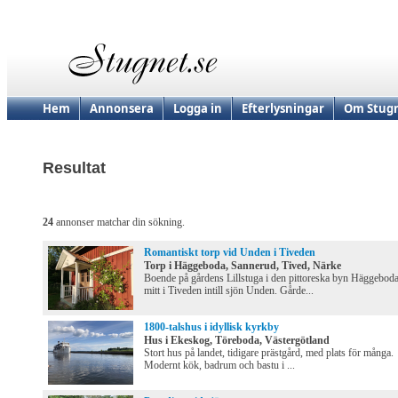
Hem
Annonsera
Logga in
Efterlysningar
Om Stugn
Resultat
24
annonser matchar din sökning.
Romantiskt torp vid Unden i Tiveden
Torp i Häggeboda, Sannerud, Tived, Närke
Boende på gårdens Lillstuga i den pittoreska byn Häggebod
mitt i Tiveden intill sjön Unden. Gårde...
1800-talshus i idyllisk kyrkby
Hus i Ekeskog, Töreboda, Västergötland
Stort hus på landet, tidigare prästgård, med plats för många.
Modernt kök, badrum och bastu i ...