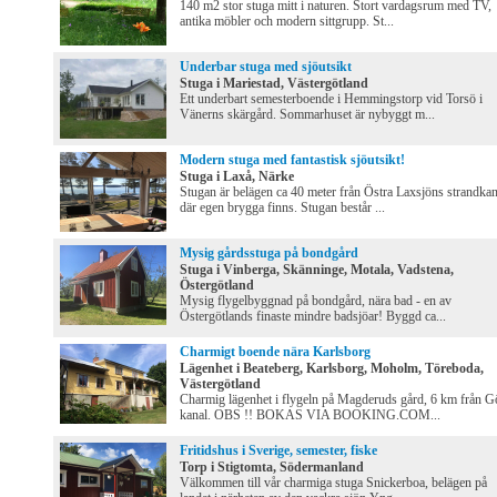
140 m2 stor stuga mitt i naturen. Stort vardagsrum med TV,
antika möbler och modern sittgrupp. St...
Underbar stuga med sjöutsikt
Stuga i Mariestad, Västergötland
Ett underbart semesterboende i Hemmingstorp vid Torsö i
Vänerns skärgård. Sommarhuset är nybyggt m...
Modern stuga med fantastisk sjöutsikt!
Stuga i Laxå, Närke
Stugan är belägen ca 40 meter från Östra Laxsjöns strandkan
där egen brygga finns. Stugan består ...
Mysig gårdsstuga på bondgård
Stuga i Vinberga, Skänninge, Motala, Vadstena,
Östergötland
Mysig flygelbyggnad på bondgård, nära bad - en av
Östergötlands finaste mindre badsjöar! Byggd ca...
Charmigt boende nära Karlsborg
Lägenhet i Beateberg, Karlsborg, Moholm, Töreboda,
Västergötland
Charmig lägenhet i flygeln på Magderuds gård, 6 km från G
kanal. OBS !! BOKAS VIA BOOKING.COM...
Fritidshus i Sverige, semester, fiske
Torp i Stigtomta, Södermanland
Välkommen till vår charmiga stuga Snickerboa, belägen på