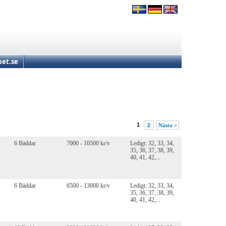
et.se
1
2
Nästa >
6 Bäddar
7000 - 10500 kr/v
Ledigt: 32, 33, 34,
35, 36, 37, 38, 39,
40, 41, 42,...
6 Bäddar
6500 - 13000 kr/v
Ledigt: 32, 33, 34,
35, 36, 37, 38, 39,
40, 41, 42,...