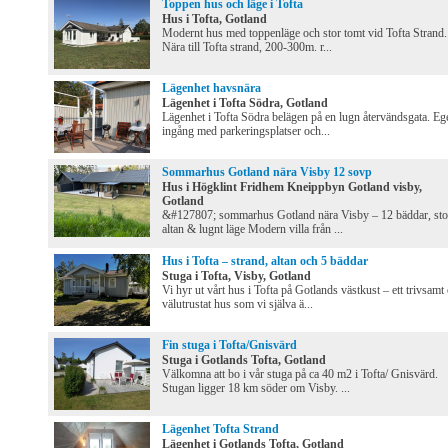
Toppen hus och läge i Tofta
Hus i Tofta, Gotland
Modernt hus med toppenläge och stor tomt vid Tofta Strand.
Nära till Tofta strand, 200-300m. r...
Lägenhet havsnära
Lägenhet i Tofta Södra, Gotland
Lägenhet i Tofta Södra belägen på en lugn återvändsgata. Eg
ingång med parkeringsplatser och...
Sommarhus Gotland nära Visby 12 sovp
Hus i Högklint Fridhem Kneippbyn Gotland visby,
Gotland
&#127807; sommarhus Gotland nära Visby – 12 bäddar, sto
altan & lugnt läge Modern villa från ...
Hus i Tofta – strand, altan och 5 bäddar
Stuga i Tofta, Visby, Gotland
Vi hyr ut vårt hus i Tofta på Gotlands västkust – ett trivsamt
välutrustat hus som vi själva ä...
Fin stuga i Tofta/Gnisvärd
Stuga i Gotlands Tofta, Gotland
Välkomna att bo i vår stuga på ca 40 m2 i Tofta/ Gnisvärd.
Stugan ligger 18 km söder om Visby. ...
Lägenhet Tofta Strand
Lägenhet i Gotlands Tofta, Gotland