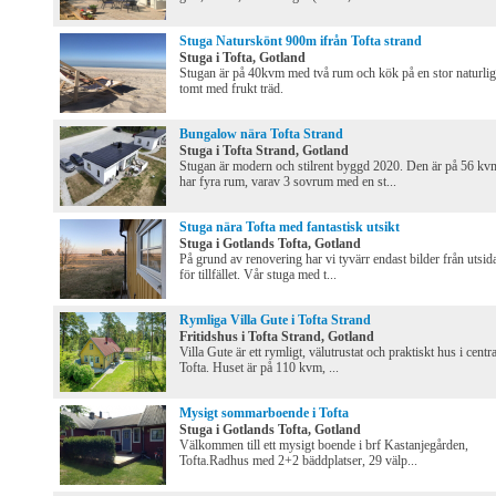
Stuga Naturskönt 900m ifrån Tofta strand
Stuga i Tofta, Gotland
Stugan är på 40kvm med två rum och kök på en stor naturlig
tomt med frukt träd.
Bungalow nära Tofta Strand
Stuga i Tofta Strand, Gotland
Stugan är modern och stilrent byggd 2020. Den är på 56 kv
har fyra rum, varav 3 sovrum med en st...
Stuga nära Tofta med fantastisk utsikt
Stuga i Gotlands Tofta, Gotland
På grund av renovering har vi tyvärr endast bilder från utsid
för tillfället. Vår stuga med t...
Rymliga Villa Gute i Tofta Strand
Fritidshus i Tofta Strand, Gotland
Villa Gute är ett rymligt, välutrustat och praktiskt hus i centr
Tofta. Huset är på 110 kvm, ...
Mysigt sommarboende i Tofta
Stuga i Gotlands Tofta, Gotland
Välkommen till ett mysigt boende i brf Kastanjegården,
Tofta.Radhus med 2+2 bäddplatser, 29 välp...