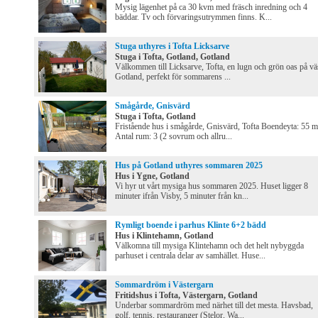
Mysig lägenhet på ca 30 kvm med fräsch inredning och 4
bäddar. Tv och förvaringsutrymmen finns. K...
Stuga uthyres i Tofta Licksarve
Stuga i Tofta, Gotland, Gotland
Välkommen till Licksarve, Tofta, en lugn och grön oas på vä
Gotland, perfekt för sommarens ...
Smågårde, Gnisvärd
Stuga i Tofta, Gotland
Fristående hus i smågårde, Gnisvärd, Tofta Boendeyta: 55 
Antal rum: 3 (2 sovrum och allru...
Hus på Gotland uthyres sommaren 2025
Hus i Ygne, Gotland
Vi hyr ut vårt mysiga hus sommaren 2025. Huset ligger 8
minuter ifrån Visby, 5 minuter från kn...
Rymligt boende i parhus Klinte 6+2 bädd
Hus i Klintehamn, Gotland
Välkomna till mysiga Klintehamn och det helt nybyggda
parhuset i centrala delar av samhället. Huse...
Sommardröm i Västergarn
Fritidshus i Tofta, Västergarn, Gotland
Underbar sommardröm med närhet till det mesta. Havsbad,
golf, tennis, restauranger (Stelor, Wa...