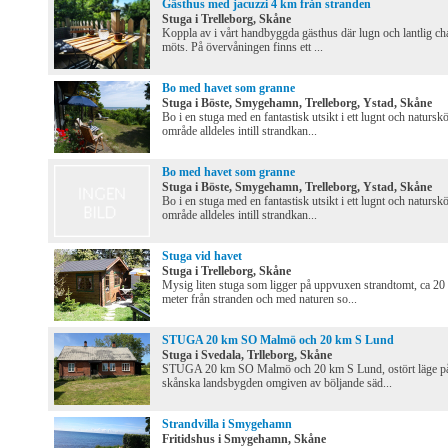
Gästhus med jacuzzi 4 km från stranden
Stuga i Trelleborg, Skåne
Koppla av i vårt handbyggda gästhus där lugn och lantlig c
möts. På övervåningen finns ett ...
Bo med havet som granne
Stuga i Böste, Smygehamn, Trelleborg, Ystad, Skåne
Bo i en stuga med en fantastisk utsikt i ett lugnt och natursk
område alldeles intill strandkan...
Bo med havet som granne
Stuga i Böste, Smygehamn, Trelleborg, Ystad, Skåne
Bo i en stuga med en fantastisk utsikt i ett lugnt och natursk
område alldeles intill strandkan...
Stuga vid havet
Stuga i Trelleborg, Skåne
Mysig liten stuga som ligger på uppvuxen strandtomt, ca 20
meter från stranden och med naturen so...
STUGA 20 km SO Malmö och 20 km S Lund
Stuga i Svedala, Trlleborg, Skåne
STUGA 20 km SO Malmö och 20 km S Lund, ostört läge p
skånska landsbygden omgiven av böljande säd...
Strandvilla i Smygehamn
Fritidshus i Smygehamn, Skåne