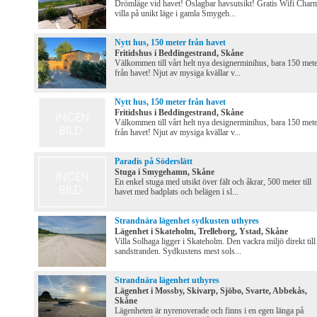
Drömläge vid havet! Oslagbar havsutsikt! Gratis Wifi Char
villa på unikt läge i gamla Smygeh...
Nytt hus, 150 meter från havet
Fritidshus i Beddingestrand, Skåne
Välkommen till vårt helt nya designerminihus, bara 150 met
från havet! Njut av mysiga kvällar v...
Nytt hus, 150 meter från havet
Fritidshus i Beddingestrand, Skåne
Välkommen till vårt helt nya designerminihus, bara 150 met
från havet! Njut av mysiga kvällar v...
Paradis på Söderslätt
Stuga i Smygehamn, Skåne
En enkel stuga med utsikt över fält och åkrar, 500 meter till
havet med badplats och belägen i sl...
Strandnära lägenhet sydkusten uthyres
Lägenhet i Skateholm, Trelleborg, Ystad, Skåne
Villa Solhaga ligger i Skateholm. Den vackra miljö direkt till
sandstranden. Sydkustens mest sols...
Strandnära lägenhet uthyres
Lägenhet i Mossby, Skivarp, Sjöbo, Svarte, Abbekås,
Skåne
Lägenheten är nyrenoverade och finns i en egen länga på