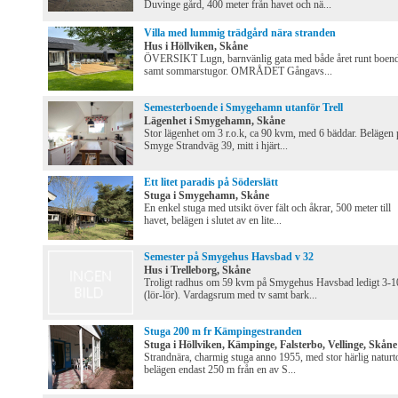
Duvinge gård, 400 meter från havet och nä...
Villa med lummig trädgård nära stranden
Hus i Höllviken, Skåne
ÖVERSIKT Lugn, barnvänlig gata med både året runt boen
samt sommarstugor. OMRÅDET Gångavs...
Semesterboende i Smygehamn utanför Trell
Lägenhet i Smygehamn, Skåne
Stor lägenhet om 3 r.o.k, ca 90 kvm, med 6 bäddar. Belägen 
Smyge Strandväg 39, mitt i hjärt...
Ett litet paradis på Söderslätt
Stuga i Smygehamn, Skåne
En enkel stuga med utsikt över fält och åkrar, 500 meter till
havet, belägen i slutet av en lite...
Semester på Smygehus Havsbad v 32
Hus i Trelleborg, Skåne
Troligt radhus om 59 kvm på Smygehus Havsbad ledigt 3-1
(lör-lör). Vardagsrum med tv samt bark...
Stuga 200 m fr Kämpingestranden
Stuga i Höllviken, Kämpinge, Falsterbo, Vellinge, Skåne
Strandnära, charmig stuga anno 1955, med stor härlig natur
belägen endast 250 m från en av S...