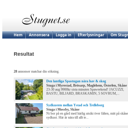
Hem
Annonsera
Logga in
Efterlysningar
Om Stugn
Resultat
28
annonser matchar din sökning.
Den lantliga Spastugan nära hav & skog
Stuga i Myrestad, Brösarp, Maglehem, Österlen, Skåne
23-30 aug 9900kr sista minuten Spaweekend! JACUZZI,
BASTU, BILJARD, BRASKAMIN, 5 SOVRUM,...
Sydkusten mellan Ystad och Trelleborg
Stuga i Mossby, Skåne
Ni bor på en gård med härlig utsikt över fälten, mitt på skån
sydkust. Här är nära till allt te...