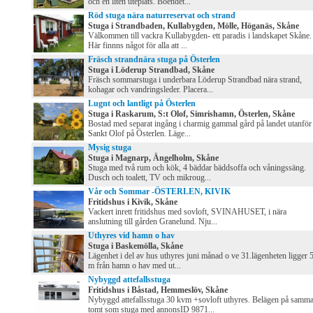
och en liten uteplats. Boendet...
Röd stuga nära naturreservat och strand
Stuga i Strandbaden, Kullabygden, Mölle, Höganäs, Skåne
Välkommen till vackra Kullabygden- ett paradis i landskapet Skåne.
Här finnns något för alla att ...
Fräsch strandnära stuga på Österlen
Stuga i Löderup Strandbad, Skåne
Fräsch sommarstuga i underbara Löderup Strandbad nära strand,
kohagar och vandringsleder. Placera...
Lugnt och lantligt på Österlen
Stuga i Raskarum, S:t Olof, Simrishamn, Österlen, Skåne
Bostad med separat ingång i charmig gammal gård på landet utanför
Sankt Olof på Österlen. Läge...
Mysig stuga
Stuga i Magnarp, Ängelholm, Skåne
Stuga med två rum och kök, 4 bäddar bäddsoffa och våningssäng.
Dusch och toalett, TV och mikroug...
Vår och Sommar -ÖSTERLEN, KIVIK
Fritidshus i Kivik, Skåne
Vackert inrett fritidshus med sovloft, SVINAHUSET, i nära
anslutning till gården Granelund. Nju...
Uthyres vid hamn o hav
Stuga i Baskemölla, Skåne
Lägenhet i del av hus uthyres juni månad o ve 31.lägenheten ligger 
m från hamn o hav med ut...
Nybyggd attefallsstuga
Fritidshus i Båstad, Hemmeslöv, Skåne
Nybyggd attefallsstuga 30 kvm +sovloft uthyres. Belägen på samm
tomt som stuga med annonsID 9871...