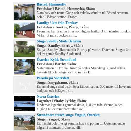
Båstad, Hemmeslöv
Fritidshus i Båstad, Hemmeslöv, Skåne
Nära halv och natur. Gång och cykelavstånd in till Båstad centrum
och till Båstad station. Fräsch...
Lantligt 3 km från Torekov
Fritidshus i Torekov, Påarp, Skåne
I sommar hyr vi ut vårt hus som ligger lantligt 3 km utanför Torekov
Vi hyr ut minst veckovis, h...
Stuga Sandby Skola Österlen
Stuga i Sandby, Borrby, Skåne
Stuga i Sandby, 3km utanför Borrby på vackra Österlen. Stugan är 
del av gamla Sandby Skola med...
Österlen Kyhls Strandbad
Fritidshus i Borrby, Skåne
Välkommen till Bruna Huset på Kyhls Strandväg 30 med delvis
havsutsikt och beläget ca 150 m från k...
Paradis på Söderslätt
Stuga i Smygehamn, Skåne
En enkel stuga med utsikt över fält och åkrar, 500 meter till havet m
badplats och belägen i sl...
Norra Österlen
Lägenhet i Vitaby kyrkby, Skåne
Underbar lägenhet i gammal skola, 1, 8 km från Vitemölla och
tillgång till extremt brett utbud av...
Strandnära fräsch stuga Yngsjö, Österlen
Stuga i Yngsjö, Skåne
Ett fräscht och mysigt sommarhus vid porten till Österlen, endast
några få minuters promenad till...