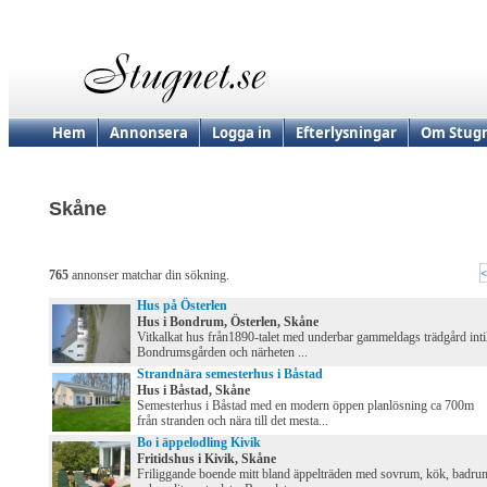
Hem
Annonsera
Logga in
Efterlysningar
Om Stugn
Skåne
<
765
annonser matchar din sökning.
Hus på Österlen
Hus i Bondrum, Österlen, Skåne
Vitkalkat hus från1890-talet med underbar gammeldags trädgård inti
Bondrumsgården och närheten ...
Strandnära semesterhus i Båstad
Hus i Båstad, Skåne
Semesterhus i Båstad med en modern öppen planlösning ca 700m
från stranden och nära till det mesta...
Bo i äppelodling Kivik
Fritidshus i Kivik, Skåne
Friliggande boende mitt bland äppelträden med sovrum, kök, badru