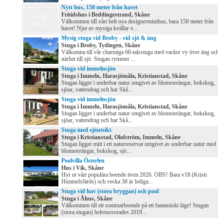
Nytt hus, 150 meter från havet
Fritidshus i Beddingestrand, Skåne
Välkommen till vårt helt nya designerminihus, bara 150 meter från
havet! Njut av mysiga kvällar v...
Mysig stuga vid Broby - vid sjö & äng
Stuga i Broby, Tydingen, Skåne
Välkomna till vår charmiga 60-talsstuga med vacker vy över äng oc
närhet till sjö. Stugan rymmer ...
Stuga vid immelnsjön
Stuga i Immeln, Harasjömåla, Kristianstad, Skåne
Stugan ligger i underbar natur omgivet av blomsterängar, bokskog,
sjöar, vattendrag och har Skå...
Stuga vid immelnsjön
Stuga i Immeln, Harasjömåla, Kristianstad, Skåne
Stugan ligger i underbar natur omgivet av blomsterängar, bokskog,
sjöar, vattendrag och har Skå...
Stuga med sjöutsikt
Stuga i Kristianstad, Olofström, Immeln, Skåne
Stugan ligger mitt i ett naturreservat omgivet av underbar natur med
blomsterängar, bokskog, sjö...
Poolvilla Österlen
Hus i Vik, Skåne
Hyr ut vårt populära boende även 2026. OBS! Bara v18 (Kristi
Himmelsfärds) och vecka 38 är lediga...
Stuga vid hav (stora bryggan) och pool
Stuga i Åhus, Skåne
Välkommen till ett sommarboende på ett fantastiskt läge! Stugan
(stora stugan) helrenoverades 2019...