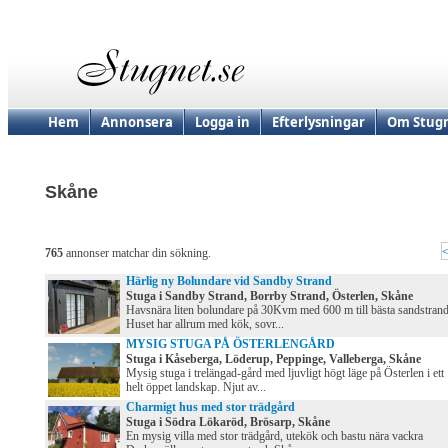
Hem
Annonsera
Logga in
Efterlysningar
Om Stugn
Skåne
<
765
annonser matchar din sökning.
Härlig ny Bolundare vid Sandby Strand
Stuga i Sandby Strand, Borrby Strand, Österlen, Skåne
Havsnära liten bolundare på 30Kvm med 600 m till bästa sandstrand
Huset har allrum med kök, sovr...
MYSIG STUGA PÅ ÖSTERLENGÅRD
Stuga i Kåseberga, Löderup, Peppinge, Valleberga, Skåne
Mysig stuga i trelängad-gård med ljuvligt högt läge på Österlen i ett
helt öppet landskap. Njut av...
Charmigt hus med stor trädgård
Stuga i Södra Lökaröd, Brösarp, Skåne
En mysig villa med stor trädgård, utekök och bastu nära vackra