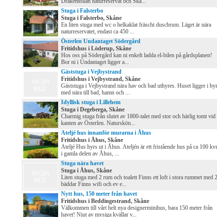
Drakemöllan naturreservat och Skå...
Stuga i Falsterbo
Stuga i Falsterbo, Skåne
En liten stuga med wc o helkaklat fräscht duschrum. Läget är nära
naturreservatet, endast ca 450 ...
Österlen Undantaget Södergård
Fritidshus i Löderup, Skåne
Hos oss på Södergård kan ni enkelt ladda el-bilen på gårdsplanen!
Bor ni i Undantaget ligger a...
Gäststuga i Vejbystrand
Fritidshus i Vejbystrand, Skåne
Gäststuga i Vejbystrand nära hav och bad uthyres. Huset ligger i by
med nära till bad, hamn och ...
Idyllisk stuga i Lillehem
Stuga i Degeberga, Skåne
Charmig stuga från slutet av 1800-talet med stor och härlig tomt vid
kanten av Österlen. Naturskön...
Ateljé hus innanför murarna i Åhus
Fritidshus i Åhus, Skåne
Ateljé Hus hyrs ut i Åhus. Ateljén är ett fristående hus på ca 100 k
i gamla delen av Åhus, ...
Stuga nära havet
Stuga i Åhus, Skåne
Liten stuga med 2 rum och toalett Finns ett loft i stora rummet med 
bäddar Finns wifi och ev e...
Nytt hus, 150 meter från havet
Fritidshus i Beddingestrand, Skåne
Välkommen till vårt helt nya designerminihus, bara 150 meter från
havet! Njut av mysiga kvällar v...