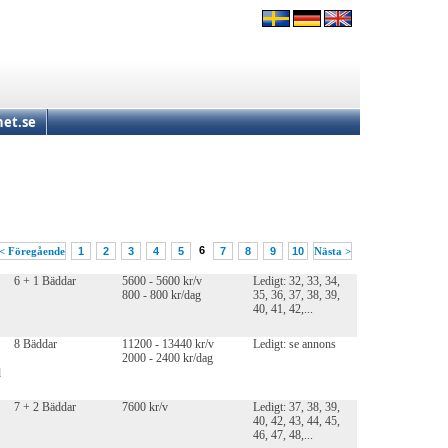
et.se
6
< Föregående
1
2
3
4
5
7
8
9
10
Nästa >
6 + 1 Bäddar
5600 - 5600 kr/v
Ledigt: 32, 33, 34,
800 - 800 kr/dag
35, 36, 37, 38, 39,
40, 41, 42,...
8 Bäddar
11200 - 13440 kr/v
Ledigt: se annons
2000 - 2400 kr/dag
d
7 + 2 Bäddar
7600 kr/v
Ledigt: 37, 38, 39,
40, 42, 43, 44, 45,
46, 47, 48,...