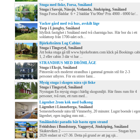
Stuga med fiske, Forsa, Småland
Stuga i Savsjö, Nässjö, Vetlanda, Jönköping, Småland
Stuga Forsa Bäddar 6 + 2 bäddar Yta 90m² Pris 4900 - 6900 kr/...
Vacker gård med två hus, avskilt läge
Torp i Ljungby, Småland
Idyllisk fastighet i Småland med två charmiga hus. Här bor du i ett
soldattorp från 1700-talet och...
Björkebråten Log Cabins
Stuga i Tingsryd, Småland
Att boka stuga gå till www.bjorkebraten.com klick på Bookings cab
1, 2 eller cabin 3 där vi har ...
STRANDHUS MED DRÖMLÄGE
Stuga i Eksjö, Småland
Pittoreskt och modernt strandhus i gammal genuin stil för 2-3
personer uthyres. För en större fami...
Mysig stuga i skogen nära sjö fiske
Stuga i Tingsryd, Småland
Nystugan En mysig stuga i härlig skogsmiljö. Här finns rum för 4
personer, två rum, ett rum med...
Lägenhet 2rom kök med balkong
Lägenhet i Lönneberga, Småland
Semesterboende nära till Vimmerby, 20 minuter. Lugnt boende i ege
lägenhet, egen ingång mm mit...
Småländskt paradis båt bastu egen strand
Fritidshus i Bondstorp, Vaggeryd, Jönköping, Småland
Skäkteviken 2 ——————————————— Stugan hyrs
2026 endast ut v27-36. Detta på grund av att jag sjä...