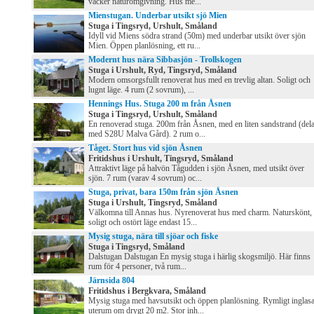
vacker naturomgivning. Hus me...
Mienstugan. Underbar utsikt sjö Mien
Stuga i Tingsryd, Urshult, Småland
Idyll vid Miens södra strand (50m) med underbar utsikt över sjön
Mien. Öppen planlösning, ett ru...
Modernt hus nära Sibbasjön - Trollskogen
Stuga i Urshult, Ryd, Tingsryd, Småland
Modern omsorgsfullt renoverat hus med en trevlig altan. Soligt och
lugnt läge. 4 rum (2 sovrum), ...
Hennings Hus. Stuga 200 m från Åsnen
Stuga i Tingsryd, Urshult, Småland
En renoverad stuga. 200m från Åsnen, med en liten sandstrand (del
med S28U Malva Gård). 2 rum o...
Tåget. Stort hus vid sjön Åsnen
Fritidshus i Urshult, Tingsryd, Småland
Attraktivt läge på halvön Tågudden i sjön Åsnen, med utsikt över
sjön. 7 rum (varav 4 sovrum) oc...
Stuga, privat, bara 150m från sjön Åsnen
Stuga i Urshult, Tingsryd, Småland
Välkomna till Annas hus. Nyrenoverat hus med charm. Naturskönt,
soligt och ostört läge endast 15...
Mysig stuga, nära till sjöar och fiske
Stuga i Tingsryd, Småland
Dalstugan Dalstugan En mysig stuga i härlig skogsmiljö. Här finns
rum för 4 personer, två rum...
Järnsida 804
Fritidshus i Bergkvara, Småland
Mysig stuga med havsutsikt och öppen planlösning. Rymligt inglasa
uterum om drygt 20 m2. Stor inh...