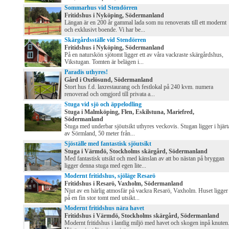
Sommarhus vid Stendörren
Fritidshus i Nyköping, Södermanland
Längan är en 200 år gammal lada som nu renoverats till ett modernt
och exklusivt boende. Vi har be...
Skärgårdsställe vid Stendörren
Fritidshus i Nyköping, Södermanland
På en naturskön sjötomt ligger ett av våra vackraste skärgårdshus,
Vikstugan. Tomten är belägen i...
Paradis uthyres!
Gård i Oxelösund, Södermanland
Stort hus f.d. laxrestaurang och festlokal på 240 kvm. numera
renoverad och omgjord till privata a...
Stuga vid sjö och äppelodling
Stuga i Malmköping, Flen, Eskilstuna, Mariefred,
Södermanland
Stuga med underbar sjöutsikt uthyres veckovis. Stugan ligger i hjärt
av Sörmland, 50 meter från...
Sjöställe med fantastisk sjöutsikt
Stuga i Värmdö, Stockholms skärgård, Södermanland
Med fantastisk utsikt och med känslan av att bo nästan på bryggan
ligger denna stuga med egen lite...
Modernt fritidshus, sjöläge Resarö
Fritidshus i Resarö, Vaxholm, Södermanland
Njut av en härlig atmosfär på vackra Resarö, Vaxholm. Huset ligger
på en fin stor tomt med utsikt...
Modernt fritidshus nära havet
Fritidshus i Värmdö, Stockholms skärgård, Södermanland
Modernt fritidshus i lantlig miljö med havet och skogen inpå knuten