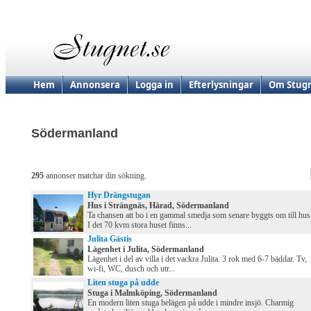
Hem
Annonsera
Logga in
Efterlysningar
Om Stugn
Södermanland
295
annonser matchar din sökning.
Hyr Drängstugan
Hus i Strängnäs, Härad, Södermanland
Ta chansen att bo i en gammal smedja som senare byggts om till hus
I det 70 kvm stora huset finns...
Julita Gästis
Lägenhet i Julita, Södermanland
Lägenhet i del av villa i det vackra Julita. 3 rok med 6-7 bäddar. Tv,
wi-fi, WC, dusch och utr...
Liten stuga på udde
Stuga i Malmköping, Södermanland
En modern liten stuga belägen på udde i mindre insjö. Charmig