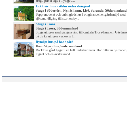
Högt, privat läge i mysigt o...
Exklusivt hus - sthlm södra skärgård
Stuga i Södertörn, Nynäshamn, Lisö, Sorunda, Södermanland
Topprenoverat och unikt gårdshus i omgivande herrgårdsmiljö med
sjötomt, tillgång till stort omby...
Stuga i Trosa
Stuga i Trosa, Södermanland
Stuga uthyres med gångavstånd till centrala Trosa/hamnen. Gästhus
på 35 kv uthyres veckovis f...
Rymligt hus på bondgård
Hus i Stjärnhov, Södermanland
Rocklösa gård ligger i en helt underbar natur. Här hittar ni tystnaden
lugnet och en avstressand...