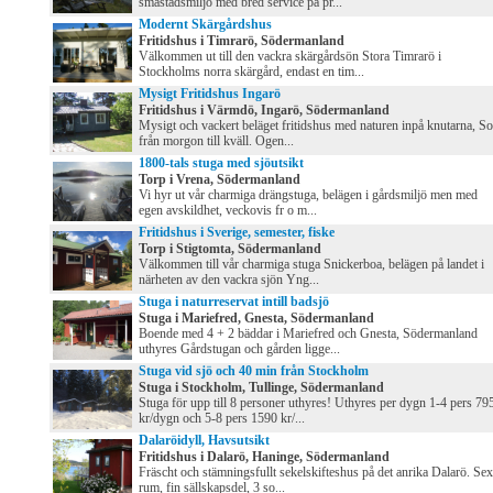
småstadsmiljö med bred service på pr...
Modernt Skärgårdshus
Fritidshus i Timrarö, Södermanland
Välkommen ut till den vackra skärgårdsön Stora Timrarö i
Stockholms norra skärgård, endast en tim...
Mysigt Fritidshus Ingarö
Fritidshus i Värmdö, Ingarö, Södermanland
Mysigt och vackert beläget fritidshus med naturen inpå knutarna, So
från morgon till kväll. Ogen...
1800-tals stuga med sjöutsikt
Torp i Vrena, Södermanland
Vi hyr ut vår charmiga drängstuga, belägen i gårdsmiljö men med
egen avskildhet, veckovis fr o m...
Fritidshus i Sverige, semester, fiske
Torp i Stigtomta, Södermanland
Välkommen till vår charmiga stuga Snickerboa, belägen på landet i
närheten av den vackra sjön Yng...
Stuga i naturreservat intill badsjö
Stuga i Mariefred, Gnesta, Södermanland
Boende med 4 + 2 bäddar i Mariefred och Gnesta, Södermanland
uthyres Gårdstugan och gården ligge...
Stuga vid sjö och 40 min från Stockholm
Stuga i Stockholm, Tullinge, Södermanland
Stuga för upp till 8 personer uthyres! Uthyres per dygn 1-4 pers 79
kr/dygn och 5-8 pers 1590 kr/...
Dalaröidyll, Havsutsikt
Fritidshus i Dalarö, Haninge, Södermanland
Fräscht och stämningsfullt sekelskifteshus på det anrika Dalarö. Sex
rum, fin sällskapsdel, 3 so...