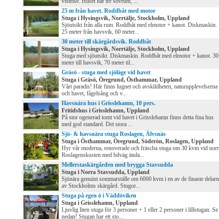
vistelse. Huset har tre sovrum, ...
25 m från havet. Roddbåt med motor
Stuga i Hysingsvik, Norrtälje, Stockholm, Uppland
Sjöutsikt från alla rum. Roddbåt med elmotor + kanot. Diskmaskin.
25 meter från havsvik, 60 meter...
30 meter till skärgårdsvik. Roddbåt
Stuga i Hysingsvik, Norrtälje, Stockholm, Uppland
Stuga med sjöutsikt. Diskmaskin. Roddbåt med elmotor + kanot. 30
meter till havsvik, 70 meter til...
Gräsö - stuga med sjöläge vid havet
Stuga i Gräsö, Öregrund, Östhammar, Uppland
Vårt paradis! Här finns lugnet och avskildheten, naturupplevelserna
och havet, fågelsång och v...
Havsnära hus i Grisslehamn, 10 pers.
Fritidshus i Grisslehamn, Uppland
På stor ogenerad tomt vid havet i Grisslehamn finns detta fina hus
med god standard. Det stora ...
Sjö- & havsnära stuga Roslagen, Älvsnäs
Stuga i Östhammar, Öregrund, Söderön, Roslagen, Uppland
Hyr vår moderna, renoverade och fräscha stuga om 30 kvm vid norr
Roslagenskusten med bilväg ända...
Mellerstaskärgården med brygga Stavsudda
Stuga i Norra Stavsudda, Uppland
Sjönära genuint sommarställe om 6000 kvm i en av de finaste delar
av Stockholms skärgård. Stugor...
Stuga på egen ö i Väddöviken
Stuga i Grisslehamn, Uppland
Ljuvlig liten stuga för 3 personer + 1 eller 2 personer i lillstugan. Se
nedan! Stugan har ett sto...