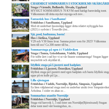
CHARMIGT SOMMARHUS I STOCKHOLMS SKÄRGÅR
Stuga i Värmdö, Bullandö, Älvsala, Uppland
MYSIGT SOMMARHUS 70 KVM med härligt barnvänlig tomt.
Välkommen till detta mycket mysiga och trev...
Fantastisk hus i Sandhamn!
Fritidshus i Sandhamn, Uppland
Med ett underbart ljusinsläpp ligger detta relativt nybyggda hus
(2021) i sydväst i Trouville (öst...
Sjö, pool, badtunna, bastu!
Hus i Järlåsa, Uppland
V29 och V30 finns kvar. Samma priser som för 2025! Välkomna
hem till oss! Ca 200 meter till ba...
Sommarstuga på egen ö i Väddöviken
Stuga i Tomta, Grisslehamn, Väddö, Uppland
För tolfte året i rad hyr vi ut vår finaste sommarstuga! Stugan ligger
insynsfritt och skyddat til...
Idyllisk stuga på Ljusterö med badplats
Fritidshus i Ljusterö, Österåker, Uppland
Idyllisk stuga på Ljusterö med egen badplats och bastu Idyllisk stug
uppe på en kulle på Lju...
Lilla sjöstugan
Fritidshus i Väddö, Norrtälje, Björkö, Simpnäs, Uppland
En liten välplanerad stuga med en underbar utsikt över Simpnäsvike
Arholma. I söder en altan oc...
Sommarhus utanför Norrtälje
Fritidshus i Norrtälje, Uppland
Stuga vid havsvik 1, 5 mil öster om Norrtälje(Björnösund) Stugan
delar tomt med vårt boningshus, m...