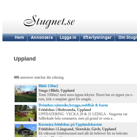
Hem
Annonsera
Logga in
Efterlysningar
Om Stugn
Uppland
406
annonser matchar din sökning.
Blidö 150m2
Stuga i Blidö, Uppland
Tomt 3300m2 med stora öppna lekytor. Huset har en öppen yta v-
rum, kök o matplats gjort för umgän...
Drömhus:sjöutsikt,brygga,roddbåt & bastu
Fritidshus i Hedesunda, Uppland
UPPDATERING: VECKA 28 & 31 LEDIGA - Stugorna var
fullbokade hela sommaren, men på grund av sena a...
Kustnära fritidshus på Upplandskusten
Fritidshus i Långsand, Skutskär, Gävle, Uppland
Ett välrustat fritidshusmed med allt du behöver för en bekväm