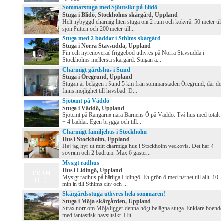
Sommarstuga med Sjöutsikt på Blidö
Stuga i Blidö, Stockholms skärgård, Uppland
Helt nybyggd charmig liten stuga om 2 rum och kokvrå. 50 meter til
sjön Putten och 200 meter till...
Stuga med 2 bäddar i Sthlms skärgård
Stuga i Norra Stavsudda, Uppland
Fin och nyrenoverad friggebod uthyres på Norra Stavsudda i
Stockholms mellersta skärgård. Stugan ä...
Charmigt gårdshus i Sund
Stuga i Öregrund, Uppland
Stugan är belägen i Sund 5 km från sommarstaden Öregrund, där de
finns möjlighet till havsbad. D...
Sjötomt på Väddö
Stuga i Väddö, Uppland
Sjötomt på Rangarnö nära Barnens Ö på Väddö. Två hus med totalt
+ 4 bäddar. Egen brygga och till...
Charmigt familjehus i Stockholm
Hus i Stockholm, Uppland
Hej jag hyr ut mitt charmiga hus i Stockholm veckovis. Det har 4
sovrum och 2 badrum. Max 6 gäster...
Mysigt radhus
Hus i Lidingö, Uppland
Mysigt radhus på härliga Lidingö. En grön ö med närhet till allt. 10
min in till Sthlms city och ...
Skärgårdsstuga uthyres hela sommaren!
Stuga i Möja skärgården, Uppland
Strax norr om Möja ligger denna högt belägna stuga. Enklare boend
med fantastisk havsutsikt. Hit...