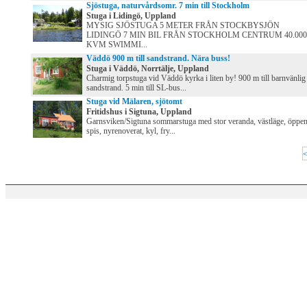
Sjöstuga, naturvårdsomr. 7 min till Stockholm
Stuga i Lidingö, Uppland
MYSIG SJÖSTUGA 5 METER FRÅN STOCKBYSJÖN
LIDINGÖ 7 MIN BIL FRÅN STOCKHOLM CENTRUM 40.000
KVM SWIMMI...
Väddö 900 m till sandstrand. Nära buss!
Stuga i Väddö, Norrtälje, Uppland
Charmig torpstuga vid Väddö kyrka i liten by! 900 m till barnvänlig
sandstrand. 5 min till SL-bus...
Stuga vid Mälaren, sjötomt
Fritidshus i Sigtuna, Uppland
Garnsviken/Sigtuna sommarstuga med stor veranda, västläge, öppe
spis, nyrenoverat, kyl, fry...
<