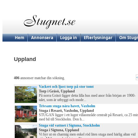
Hem
Annonsera
Logga in
Efterlysningar
Om Stugn
Uppland
<
406
annonser matchar din sökning.
Vackert och ljust torp på stor tomt
Torp i Gräsö, Uppland
På norra Gräsö ligger detta lilla hus med anor från början av 1900-
talet, som är utbyggt och mode...
Trivsam stuga nära havet, Vaxholm
Stuga i Resarö, Vaxholm, Uppland
STUGAN ligger i ett lugnt villaområde centralt på Resarö, ca 25 mi
med bil till Stockholm. Den h...
Stuga vid vattnet i Sigtuna, Stockholm
Stuga i Sigtuna, Uppland
Vi hyr ut en charmig men enkel röd liten stuga med härlig altan vid