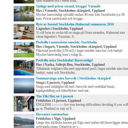
sjön Mälaren och i bästa sollä...
Sjöläge med privat strand, brygga! Värmdö
Hus i Värmdö, Stockholms skärgård, Uppland
Mycket barnvänligt sjöställe endast 40 min från Stockholm (ca 36
km). Privat sandstrand och brygga...
Byte av bostad Stockholm-Halmstad sommaren 2016
Lägenhet i Stockholm, Uppland
Vi vill byta en vecka till en stuga på Östra stranden, Halmstad mot
våran lägenhet i Vasastan, S...
Poolvilla i naturskönt område, Stockholm
Hus i Ingarö, Värmdö, Stockholms skärgård, Uppland
Påkostad poolvilla (150 m2) i lugnt område nära hav och badsjö.
Mycket barnvänlig tomt i soligt lä...
Poolvilla nära Stockholm! Barnvänligt!
Hus i Nacka, Saltsjö-Boo, Stockholm, Uppland
Tilltalande tvåplansvilla med uppvärmd pool i lugnt område nära hav
badsjö, natur och Stockholm...
Sommarstuga nära havsvik i Stockholms skärgård
Stuga i Ljusterö, Uppland
Stuga med möjlighet till bad i havsvik med vedeldad bastu,
kajakpaddling och båtutflykter med när...
The Tiki Hut on Ljusterö
Fritidshus i Ljusterö, Uppland
ENGLISH ---------- Are you having difficulities deciding if you will
go to Thailand or stay in S...
Havsnära sommarhus
Fritidshus i Älgö, Uppland
Längs den idylliska kusten på Älgö med närhet till havet ligger denn
nybyggda stuga. Omgiven av s...