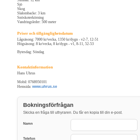
Simhall: 12 km
Sjö
Skog
Slalombacke: 3 km
Snöskoterkörning
Vandringsleder: 500 meter
Priser och tillgänglighetsdatum
Lågsäsong: 7000 kr/vecka, 1350 kr/dygn - v2-7, 12-51
Högsäsong: 8 kr/vecka, 8 kr/dygn - v1, 8-11, 52-53
Bytesdag: Söndag
Kontaktinformation
Hans Uhrus
Mobil: 0768950101
Hemsida:
www.uhrus.se
Bokningsförfrågan
Skicka en fråga till uthyraren. Du får en kopia till din e-post.
Namn
Telefon