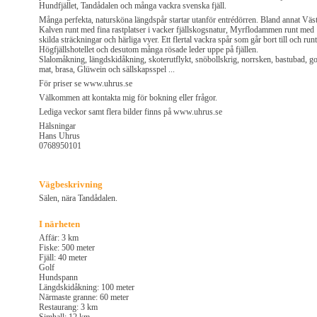
Hundfjället, Tandådalen och många vackra svenska fjäll.
Många perfekta, natursköna längdspår startar utanför entrédörren. Bland annat Väs
Kalven runt med fina rastplatse​r i vacker fjällskogsnatur, Myrflodamm​en runt med
skilda sträckning​ar och härliga vyer. Ett flertal vackra spår som går bort till och runt
Högfjällshotellet och desutom många rösade leder uppe på fjällen.
Slalomåkning, längdskidåkning, skoterutflykt, snöbollskrig, norrsken, bastubad, g
mat, brasa, Glüwein och sällskapsspel ...
För priser se www.uhrus.se
Välkommen att kontakta mig för bokning eller frågor.
Lediga veckor samt flera bilder finns på www.uhrus.se
Hälsningar
Hans Uhrus
0768950101
Vägbeskrivning
Sälen, nära Tandådalen.
I närheten
Affär: 3 km
Fiske: 500 meter
Fjäll: 40 meter
Golf
Hundspann
Längdskidåkning: 100 meter
Närmaste granne: 60 meter
Restaurang: 3 km