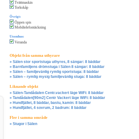
Tvättmaskin
Torkskåp
Övrigt:
Öppen spis
Mobiltelefontäckning
Utomhus:
Veranda
Objekt från samma uthyrare
» Sälen stor sportstuga uthyres, 8 sängar: 8 bäddar
» Barnfamiljens drömstuga i Sälen 8 sängar: 8 bäddar
» Sälen – familjevänlig rymlig sportstuga: 8 bäddar
» Sälen – rymlig mysig familjevänlig stuga: 8 bäddar
Liknande objekt
» Sälen-Tandådalen Centr.vackert läge WiFi: 8 bäddar
» Tandådalen[90m2] Centr Vackert läge WiFi: 8 bäddar
» Hundfjället, 8 bäddar, bastu, kamin: 8 bäddar
» Hundfjället, 4 sovrum, 2 badrum: 8 bäddar
Fler i samma område
» Stugor i Sälen