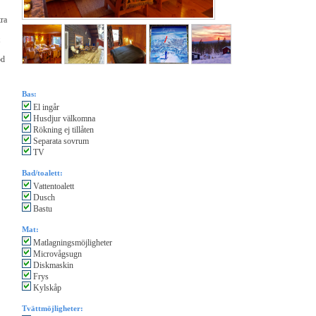
tra
od
Bas:
El ingår
Husdjur välkomna
Rökning ej tillåten
Separata sovrum
TV
Bad/toalett:
Vattentoalett
Dusch
Bastu
Mat:
Matlagningsmöjligheter
Microvågsugn
Diskmaskin
Frys
Kylskåp
Tvättmöjligheter: