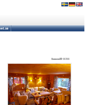
et.se
AnnonsID 11311