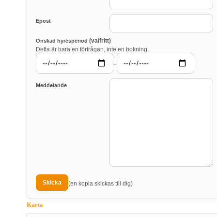
Epost
(valfritt)
Önskad hyresperiod
Detta är bara en förfrågan, inte en bokning.
–
Meddelande
(en kopia skickas till dig)
Karta