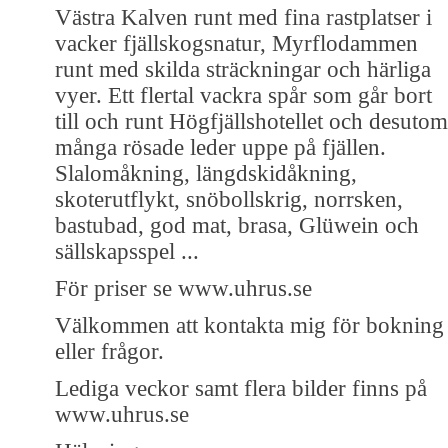
Västra Kalven runt med fina rastplatse​r i
vacker fjällskogsnatur, Myrflodamm​en
runt med skilda sträckning​ar och härliga
vyer. Ett flertal vackra spår som går bort
till och runt Högfjällshotellet och desutom
många rösade leder uppe på fjällen.
Slalomåkning, längdskidåkning,
skoterutflykt, snöbollskrig, norrsken,
bastubad, god mat, brasa, Glüwein och
sällskapsspel ...
För priser se www.uhrus.se
Välkommen att kontakta mig för bokning
eller frågor.
Lediga veckor samt flera bilder finns på
www.uhrus.se