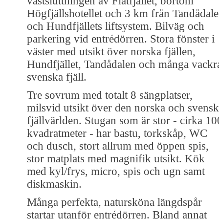
västsluttningen av Flatfjället, bortom
Högfjällshotellet och 3 km från Tandådal
och Hundfjällets liftsystem. Bilväg och
parkering vid entrédörren. Stora fönster i
väster med utsikt över norska fjällen,
Hundfjället, Tandådalen och många vackr
svenska fjäll.
Tre sovrum med totalt 8 sängplatser,
milsvid utsikt över den norska och svens
fjällvärlden. Stugan som är stor - cirka 10
kvadratmeter - har bastu, torkskåp, WC
och dusch, stort allrum med öppen spis,
stor matplats med magnifik utsikt. Kök
med kyl/frys, micro, spis och ugn samt
diskmaskin.
Många perfekta, natursköna längdspår
startar utanför entrédörren. Bland annat