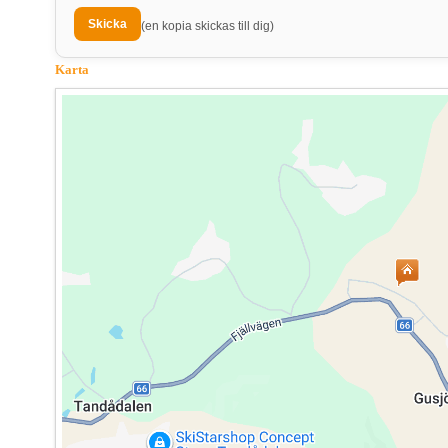
(en kopia skickas till dig)
Karta