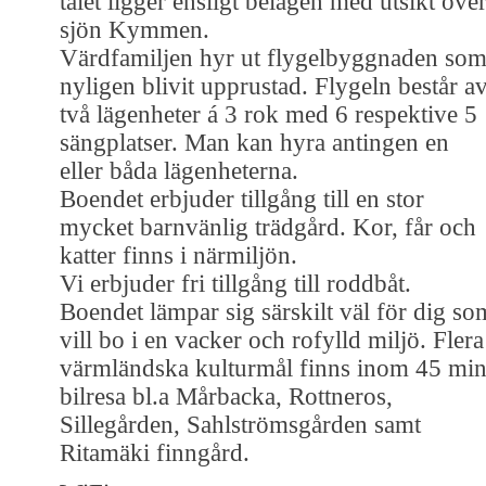
talet ligger ensligt belägen med utsikt öve
sjön Kymmen.
Värdfamiljen hyr ut flygelbyggnaden so
nyligen blivit upprustad. Flygeln består a
två lägenheter á 3 rok med 6 respektive 5
sängplatser. Man kan hyra antingen en
eller båda lägenheterna.
Boendet erbjuder tillgång till en stor
mycket barnvänlig trädgård. Kor, får och
katter finns i närmiljön.
Vi erbjuder fri tillgång till roddbåt.
Boendet lämpar sig särskilt väl för dig so
vill bo i en vacker och rofylld miljö. Flera
värmländska kulturmål finns inom 45 min
bilresa bl.a Mårbacka, Rottneros,
Sillegården, Sahlströmsgården samt
Ritamäki finngård.