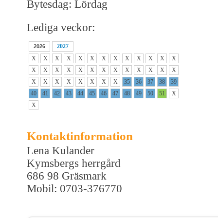
Bytesdag: Lördag
Lediga veckor:
2027
2026
X
X
X
X
X
X
X
X
X
X
X
X
X
X
X
X
X
X
X
X
X
X
X
X
X
X
X
X
X
X
X
X
X
X
35
36
37
38
39
40
41
42
43
44
45
46
47
48
49
50
51
X
X
Kontaktinformation
Lena Kulander
Kymsbergs herrgård
686 98 Gräsmark
Mobil: 0703-376770