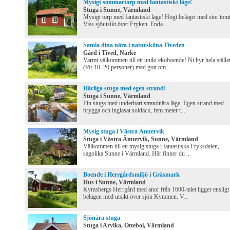
Mysigt sommartorp med fantastiskt läge!
Stuga i Sunne, Värmland
Mysigt torp med fantastiskt läge! Högt beläget med stor tomt
Viss sjöutsikt över Fryken. Enda...
Samla dina nära i natursköna Tiveden
Gård i Tived, Närke
Varmt välkommen till ett unikt ekoboende! Ni hyr hela ställe
(för 10–20 personer) med gott om...
Härliga stuga med egen strand!
Stuga i Sunne, Värmland
Fin stuga med underbart strandnära läge. Egen strand med
brygga och inglasat soldäck, fem meter t...
Mysig stuga i Västra Ämtervik
Stuga i Västra Ämtervik, Sunne, Värmland
Välkommen till en mysig stuga i fantastiska Fryksdalen,
sagolika Sunne i Värmland. Här finner du ...
Boende i Herrgårdsmiljö i Gräsmark
Hus i Sunne, Värmland
Kymsbergs Herrgård med anor från 1600-talet ligger ensligt
belägen med utsikt över sjön Kymmen. V...
Sjönära stuga
Stuga i Arvika, Ottebol, Värmland