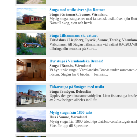
Stuga med utsikt över sjön Rottnen
Stuga i Gräsmark, Sunne, Värmland
Mysig stuga i stugcenter med fantastisk utsikt över sjön Rot
Nära till skog, sjön och herrli...
Stuga Tillsammans vid vattnet
Fritidshus i Lisjöberg, Lysvik, Sunne, Torsby, Värmlan
Välkommen till Stugan Tillsammans vid vattnet &#8203;Vill
tillbringa din semester på Stora...
Hyr stuga i Värmländska Branäs!
Stuga i Branäs, Värmland
Vi hyr ut vår stuga i Värmländska Branäs under sommaren 
hösten. Stugan har 8 bäddar + barnsän...
Fiskarstuga på Smögen med utsikt
Stuga i Smögen, Bohuslän
Upplev den genuina sommaridyllen. Liten fiskarstuga bestå
av 2 rok belägen alldeles intill Su...
Mysig stuga från 1800-talet
Hus i Sunne, Värmland
Mysig stuga från 1800-talet https://airbnb.com/h/stugaivarm
Plats för upp till 8 persone...