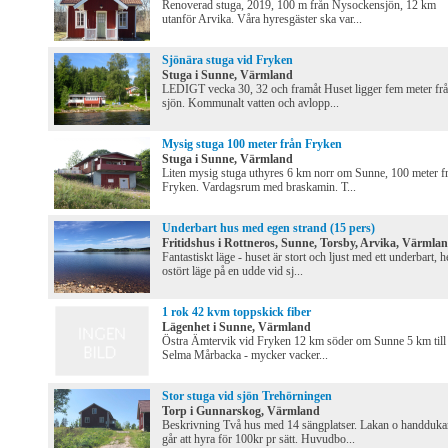
Renoverad stuga, 2019, 100 m från Nysockensjön, 12 km
utanför Arvika. Våra hyresgäster ska var...
Sjönära stuga vid Fryken
Stuga i Sunne, Värmland
LEDIGT vecka 30, 32 och framåt Huset ligger fem meter fr
sjön. Kommunalt vatten och avlopp...
Mysig stuga 100 meter från Fryken
Stuga i Sunne, Värmland
Liten mysig stuga uthyres 6 km norr om Sunne, 100 meter f
Fryken. Vardagsrum med braskamin. T...
Underbart hus med egen strand (15 pers)
Fritidshus i Rottneros, Sunne, Torsby, Arvika, Värmla
Fantastiskt läge - huset är stort och ljust med ett underbart, h
ostört läge på en udde vid sj...
1 rok 42 kvm toppskick fiber
Lägenhet i Sunne, Värmland
Östra Ämtervik vid Fryken 12 km söder om Sunne 5 km till
Selma Mårbacka - mycker vacker...
Stor stuga vid sjön Trehörningen
Torp i Gunnarskog, Värmland
Beskrivning Två hus med 14 sängplatser. Lakan o handduka
går att hyra för 100kr pr sätt. Huvudbo...