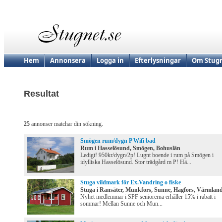
Hem
Annonsera
Logga in
Efterlysningar
Om Stugn
Resultat
25
annonser matchar din sökning.
Smögen rum/dygn P Wifi bad
Rum i Hasselösund, Smögen, Bohuslän
Ledigt! 950kr/dygn/2p! Lugnt boende i rum på Smögen i
idylliska Hasselösund. Stor trädgård m P! Hä...
Stuga vildmark för Ex.Vandring o fiske
Stuga i Ransäter, Munkfors, Sunne, Hagfors, Värmlan
Nyhet medlemmar i SPF seniorerna erhåller 15% i rabatt i
sommar! Mellan Sunne och Mun...