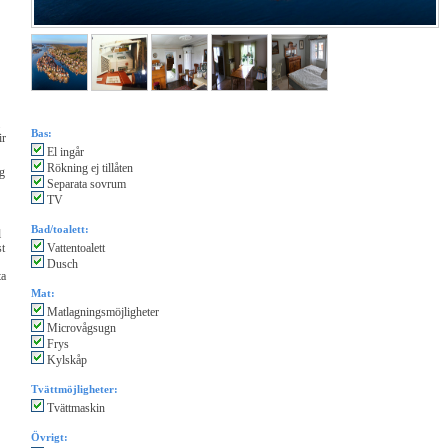
Bas:
ir
El ingår
Rökning ej tillåten
rg
Separata sovrum
TV
Bad/toalett:
l
st
Vattentoalett
Dusch
ta
Mat:
Matlagningsmöjligheter
Microvågsugn
Frys
Kylskåp
Tvättmöjligheter:
Tvättmaskin
Övrigt: