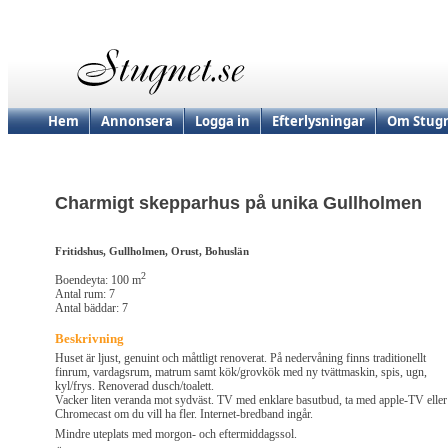
Hem
Annonsera
Logga in
Efterlysningar
Om Stugn
Charmigt skepparhus på unika Gullholmen
Fritidshus, Gullholmen, Orust, Bohuslän
2
Boendeyta: 100 m
Antal rum: 7
Antal bäddar: 7
Beskrivning
Huset är ljust, genuint och måttligt renoverat. På nedervåning finns traditionellt
finrum, vardagsrum, matrum samt kök/grovkök med ny tvättmaskin, spis, ugn,
kyl/frys. Renoverad dusch/toalett.
Vacker liten veranda mot sydväst. TV med enklare basutbud, ta med apple-TV eller
Chromecast om du vill ha fler. Internet-bredband ingår.
Mindre uteplats med morgon- och eftermiddagssol.