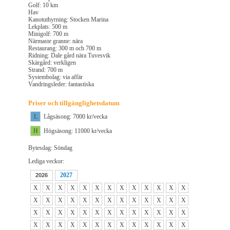
Golf: 10 km
Hav
Kanotuthyrning: Stocken Marina
Lekplats: 500 m
Minigolf: 700 m
Närmaste granne: nära
Restaurang: 300 m och 700 m
Ridning: Dale gård nära Tuvesvik
Skärgård: verkligen
Strand: 700 m
Systembolag: via affär
Vandringsleder: fantastiska
Priser och tillgänglighetsdatum
L
Lågsäsong: 7000 kr/vecka
H
Högsäsong: 11000 kr/vecka
Bytesdag: Söndag
Lediga veckor:
2027
2026
X
X
X
X
X
X
X
X
X
X
X
X
X
X
X
X
X
X
X
X
X
X
X
X
X
X
X
X
X
X
X
X
X
X
X
X
X
X
X
X
X
X
X
X
X
X
X
X
X
X
X
X