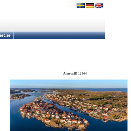
et.se
AnnonsID 12304