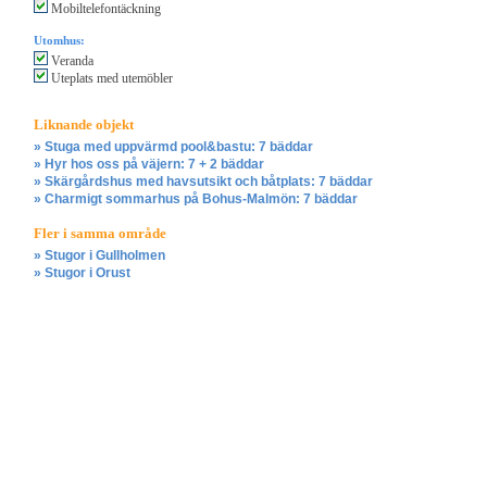
Mobiltelefontäckning
Utomhus:
Veranda
Uteplats med utemöbler
Liknande objekt
» Stuga med uppvärmd pool&bastu: 7 bäddar
» Hyr hos oss på väjern: 7 + 2 bäddar
» Skärgårdshus med havsutsikt och båtplats: 7 bäddar
» Charmigt sommarhus på Bohus-Malmön: 7 bäddar
Fler i samma område
» Stugor i Gullholmen
» Stugor i Orust