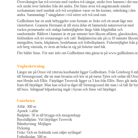
Övervåningen har två sovrum med vardera två sängar, utsikt över hamnen i det ena
och utsikt över farleden från det andra. Det finns även två angränsande mindre
sovkammare med snedtak och två sovplatser varav en lite kortare, enkelsäng i den
andra. Sammanlagt 7 sängplatser i två större och två små rum.
Gullholmen har en unik bebyggelse som formats av fiske och ett utsatt läge mot
västerhavet. Grannön Hermanö är till stora delar ett fantastiskt naturreservat med
vackra promenader och otaliga badmöjligheter längs både klipphällar och
sandstränder. Båtlivet i hamnen är ett par minuter bort liksom affären, glasskiosken,
fiskbutiken och tre restauranger och café. Badplatserna nås på ca 10 minuter liksom
minigolfen, bastu, lekplatsen, boulebanan och fotbollsplanen. Fiskemöjlighet från p
och berg västsida, ev även att boka in sig på fisketur med båt.
Fler bilder finns. För mer info om Gullholmen titta gärna in på www.gullholmen.o
Vägbeskrivning
Längst ute på Orust vid yttersta kustbandet ligger Gullholmen. Från Göteborg 6 mi
till Stenungssund, där tar man broarna och kör ut på öarna Tjörn och sedan till Oru
mot Henån och Ellös. Färjeläget Tuvesvik ligger ca 5 km från Ellös. Buss går ända
fram till färjeläget. Man kan också ta tåget till Stenungssund där man i så fall får by
till buss. Inhägnad bilparkering ingår i hyran och finns vid färjeläget.
I närheten
Affär: 300 m
Apotek: i affär
Badplats: 50 m till brygga och morgondopp
Busshållplats: Vid färjeläget Tuvesvik
Båtuthyrning: Möjligen
Dykning
Fiske: Och en fiskbutik som säljer nyfångat!
Fotbollsplan: 500 m