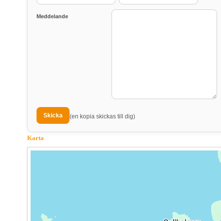
Meddelande
(en kopia skickas till dig)
Karta