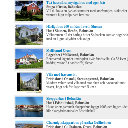
Två havsnära, mysiga hus med egen båt
Stuga i Orust, Bohuslän
Vill du boka en lyckad semester med storfamiljen, släkt eller
vänner i lugn miljö nära hav, nat...
Härligt hus 200 m från havet i Slussen
Hus i Slussen, Henån, Bohuslän
Välkommen till det härliga huset Solbacken som är högt belä
med ett lugnt, skyddat och soligt ...
Mollösund Orust
Lägenhet i Mollösund, Bohuslän
Renoverad lägenhet i markplan i vår fritidsvilla. Ca 53 kvm 
bäddar, varav 2 i bäddsoffa) Separ...
Villa med havsutsikt
Fritidshus i Ödsmål, Stenungssund, Bohuslän
Modern välutrustad villa med stor altan och havsutsikt mot
väster, högt och fritt läge med 5 km t...
Skepparhus i Bohuslän
Hus i Edshultshall, Bohuslän
Huset är ett gammalt skepparhus byggt 1905 och ligger i det
lilla skärgårdssamhället Edshultshall ...
Charmigt skepparhus på unika Gullholmen
Fritidshus i Gullholmen, Orust, Bohuslän