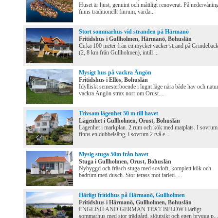
Huset är ljust, genuint och måttligt renoverat. På nedervånin
finns traditionellt finrum, varda...
Stort sommarhus vid stranden på Härmanö
Fritidshus i Gullholmen, Härmanö, Bohuslän
Cirka 100 meter från en mycket vacker strand på Grindebac
(2, 8 km från Gullholmen), intill ...
Mysigt hus på vackra Ängön
Fritidshus i Ellös, Bohuslän
Idylliskt semesterboende i lugnt läge nära både hav och natu
vackra Ängön strax norr om Orust....
Trivsam lägenhet 50 m till havet
Lägenhet i Gullholmen, Orust, Bohuslän
Lägenhet i markplan. 2 rum och kök med matplats. I sovrum
finns en dubbelsäng, i sovrum 2 två e...
Mysig stuga 50m från havet
Stuga i Gullholmen, Orust, Bohuslän
Nybyggd och fräsch stuga med sovloft, komplett kök och
badrum med dusch. Stor terass mot farled. ...
Härligt fritidhus på Härmanö, Gullholmen
Fritidshus i Härmanö, Gullholmen, Bohuslän
ENGLISH AND GERMAN TEXT BELOW Härligt
sommarhus med stor trädgård, sjöutsikt och egen brygga p...