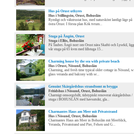
Hus på Orust uthyres
Hus i Stillingsön, Orust, Bohuslän
Rymligt och välutrustat hus, med naturskönt lantligt läge på
östra Orust. I första plan Kök tvrum...
Stuga på Ängön, Orust
Stuga i Ellös, Bohuslän
På Taubes Ängö norr om Orust nära Skaftö och Lysekil, lig
vår stuga på 65 kvm med lillstuga 15...
Charming house by the sea with private beach
Hus i Orust, Nösund, Bohuslän
Charming, and fresh time typical older cottage in Nösund, w
glass veranda and balcony with se...
Genuint Skärgårdshus strandtomt m brygga
Fritidshus i Nösund, Orust, Bohuslän
Charmigt omsorgsfullt, tidstypiskt renoverat skärgårdshus /
stuga i BOHUSLÄN med havsutsikt, gla...
Charmantes Haus am Meer mit Privatstrand
Hus i Nösund, Orust, Bohuslän
Charmantes Haus am Meer in Bohuslän mit Meerblick,
Veranda, Privatstrand und Pier, Felsen und G...