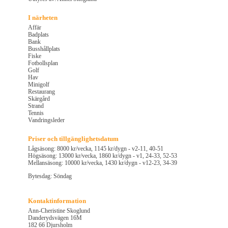
I närheten
Affär
Badplats
Bank
Busshållplats
Fiske
Fotbollsplan
Golf
Hav
Minigolf
Restaurang
Skärgård
Strand
Tennis
Vandringsleder
Priser och tillgänglighetsdatum
Lågsäsong: 8000 kr/vecka, 1145 kr/dygn - v2-11, 40-51
Högsäsong: 13000 kr/vecka, 1860 kr/dygn - v1, 24-33, 52-53
Mellansäsong: 10000 kr/vecka, 1430 kr/dygn - v12-23, 34-39
Bytesdag: Söndag
Kontaktinformation
Ann-Cheristine Skoglund
Danderydsvägen 16M
182 66 Djursholm