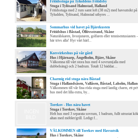
Fritidsstuga på Tyluddens Fritidsby
Stuga i Tylösand Halmstad, Halland
Fritidsstuga med 2 rum samt loft (38 m2) med havsutsikt på
Tyludden, Tylösand, Halmstad uthyres ...
Sommarhus vid havet på Bjärekusten
Fritidshus i Båstad, Öllövsstrand, Skåne
Naturälskaren, livsnjutaren, golfaren eller tennisentusiasten 
här trivs alla! Hyr vårt härl...
Korsvirkeshus på vår gård
Hus i Hjärnarp, Ängelholm, Bjäre, Skåne
Välkomna till vårt stora hus med 4 sovrum(alla med
dubbelsäng) och 2 badrum. Totalt 12 bäddar....
Charmig röd stuga nära Båstad
Stuga i Hallandsåsen, Vallåsen, Båstad, Laholm, Halla
Välkommen till vår fina röda stuga med lantlig charm, ett pri
hus med det lilla extra, by...
Torekov - Hus nära havet
Stuga i Torekov, Skåne
Helt hus med 3 separata sovrum, 1 badrum, fullt utrustat kök
altan med möbler/grill. Ledigt f...
VÄLKOMMEN till Torekov med Havsutsik
Hus i Torekov, Skåne