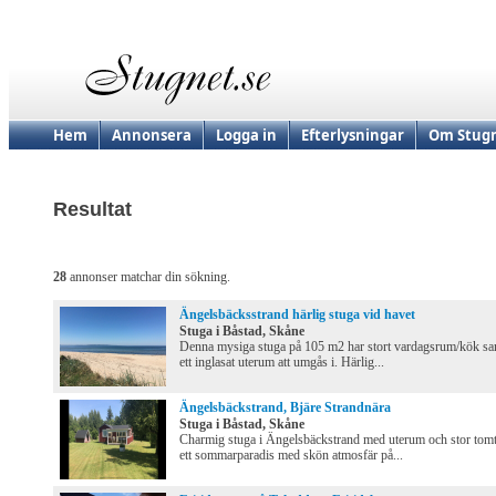
Hem
Annonsera
Logga in
Efterlysningar
Om Stugn
Resultat
28
annonser matchar din sökning.
Ängelsbäcksstrand härlig stuga vid havet
Stuga i Båstad, Skåne
Denna mysiga stuga på 105 m2 har stort vardagsrum/kök sa
ett inglasat uterum att umgås i. Härlig...
Ängelsbäckstrand, Bjäre Strandnära
Stuga i Båstad, Skåne
Charmig stuga i Ängelsbäckstrand med uterum och stor tomt
ett sommarparadis med skön atmosfär på...