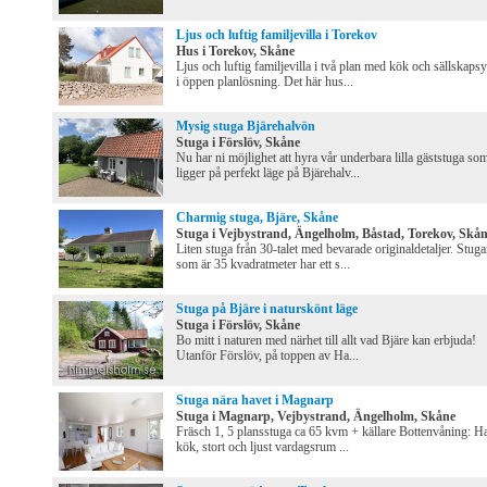
Ljus och luftig familjevilla i Torekov
Hus i Torekov, Skåne
Ljus och luftig familjevilla i två plan med kök och sällskapsy
i öppen planlösning. Det här hus...
Mysig stuga Bjärehalvön
Stuga i Förslöv, Skåne
Nu har ni möjlighet att hyra vår underbara lilla gäststuga so
ligger på perfekt läge på Bjärehalv...
Charmig stuga, Bjäre, Skåne
Stuga i Vejbystrand, Ängelholm, Båstad, Torekov, Skå
Liten stuga från 30-talet med bevarade originaldetaljer. Stug
som är 35 kvadratmeter har ett s...
Stuga på Bjäre i naturskönt läge
Stuga i Förslöv, Skåne
Bo mitt i naturen med närhet till allt vad Bjäre kan erbjuda!
Utanför Förslöv, på toppen av Ha...
Stuga nära havet i Magnarp
Stuga i Magnarp, Vejbystrand, Ängelholm, Skåne
Fräsch 1, 5 plansstuga ca 65 kvm + källare Bottenvåning: Ha
kök, stort och ljust vardagsrum ...