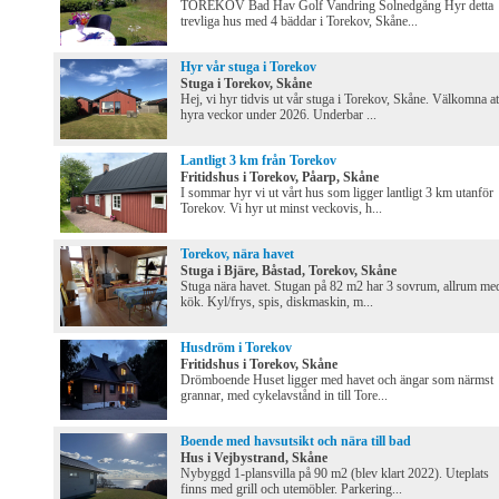
TOREKOV Bad Hav Golf Vandring Solnedgång Hyr detta
trevliga hus med 4 bäddar i Torekov, Skåne...
Hyr vår stuga i Torekov
Stuga i Torekov, Skåne
Hej, vi hyr tidvis ut vår stuga i Torekov, Skåne. Välkomna at
hyra veckor under 2026. Underbar ...
Lantligt 3 km från Torekov
Fritidshus i Torekov, Påarp, Skåne
I sommar hyr vi ut vårt hus som ligger lantligt 3 km utanför
Torekov. Vi hyr ut minst veckovis, h...
Torekov, nära havet
Stuga i Bjäre, Båstad, Torekov, Skåne
Stuga nära havet. Stugan på 82 m2 har 3 sovrum, allrum me
kök. Kyl/frys, spis, diskmaskin, m...
Husdröm i Torekov
Fritidshus i Torekov, Skåne
Drömboende Huset ligger med havet och ängar som närmst
grannar, med cykelavstånd in till Tore...
Boende med havsutsikt och nära till bad
Hus i Vejbystrand, Skåne
Nybyggd 1-plansvilla på 90 m2 (blev klart 2022). Uteplats
finns med grill och utemöbler. Parkering...