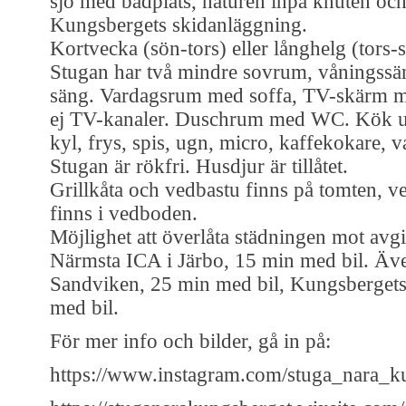
sjö med badplats, naturen inpå knuten oc
Kungsbergets skidanläggning.
Kortvecka (sön-tors) eller långhelg (tors-
Stugan har två mindre sovrum, våningss
säng. Vardagsrum med soffa, TV-skärm m
ej TV-kanaler. Duschrum med WC. Kök ut
kyl, frys, spis, ugn, micro, kaffekokare, 
Stugan är rökfri. Husdjur är tillåtet.
Grillkåta och vedbastu finns på tomten, ve
finns i vedboden.
Möjlighet att överlåta städningen mot avgi
Närmsta ICA i Järbo, 15 min med bil. Äve
Sandviken, 25 min med bil, Kungsberget
med bil.
För mer info och bilder, gå in på:
https://www.instagram.com/stuga_nara_k