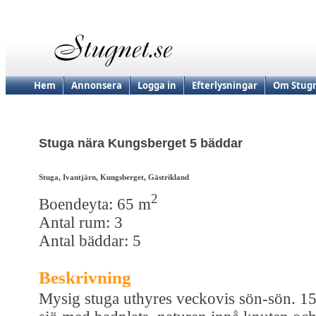
Hem
Annonsera
Logga in
Efterlysningar
Om Stugn
Stuga nära Kungsberget 5 bäddar
Stuga, Ivantjärn, Kungsberget, Gästrikland
2
Boendeyta: 65 m
Antal rum: 3
Antal bäddar: 5
Beskrivning
Mysig stuga uthyres veckovis sön-sön. 1