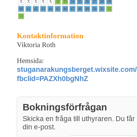
X
X
X
X
X
32
33
34
35
36
37
38
39
40
41
42
43
44
45
46
47
48
49
50
51
52
53
Kontaktinformation
Viktoria Roth
Hemsida:
stuganarakungsberget.wixsite.com
fbclid=PAZXh0bgNhZ
Bokningsförfrågan
Skicka en fråga till uthyraren. Du får 
din e-post.