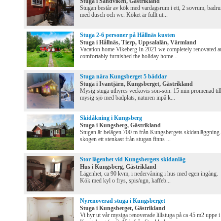
Stuga i Sandviken, Gästrikland
Stugan består av kök med vardagsrum i ett, 2 sovrum, badr
med dusch och wc. Köket är fullt ut...
Stuga 2-6 personer på Hållnäs kusten
Stuga i Hållnäs, Tierp, Uppsalalän, Värmland
Vacation home Vikeberg In 2021 we completely renovated a
comfortably furnished the holiday home...
Stuga nära Kungsberget 5 bäddar
Stuga i Ivantjärn, Kungsberget, Gästrikland
Mysig stuga uthyres veckovis sön-sön. 15 min promenad til
mysig sjö med badplats, naturen inpå k...
Skidåkning i Kungsberg
Stuga i Kungsberg, Gästrikland
Stugan är belägen 700 m från Kungsbergets skidanläggning.
skogen ett stenkast från stugan finns ...
Stor lägenhet vid Kungsbergets skidanläg
Hus i Kungsberg, Gästrikland
Lägenhet, ca 90 kvm, i nedervåning i hus med egen ingång.
Kök med kyl o frys, spis/ugn, kaffeb...
Nyrenoverad stuga i Kungsberget
Stuga i Kungsberget, Gästrikland
Vi hyr ut vår mysiga renoverade lillstuga på ca 45 m2 uppe i