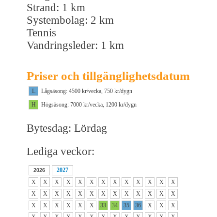
Strand: 1 km
Systembolag: 2 km
Tennis
Vandringsleder: 1 km
Priser och tillgänglighetsdatum
L
Lågsäsong: 4500 kr/vecka, 750 kr/dygn
H
Högsäsong: 7000 kr/vecka, 1200 kr/dygn
Bytesdag: Lördag
Lediga veckor:
2027
2026
X
X
X
X
X
X
X
X
X
X
X
X
X
X
X
X
X
X
X
X
X
X
X
X
X
X
X
X
X
X
X
X
33
34
35
36
X
X
X
X
X
X
X
X
X
X
X
X
X
X
X
X