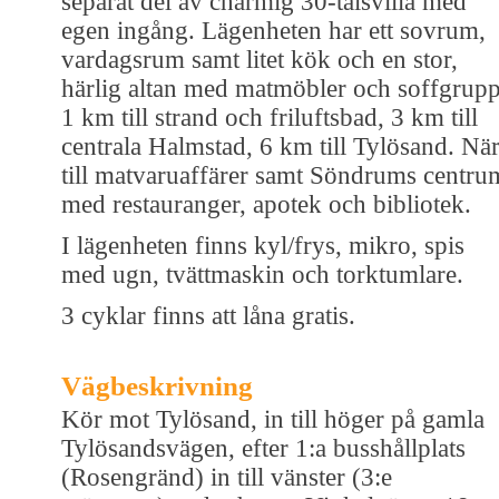
separat del av charmig 30-talsvilla med
egen ingång. Lägenheten har ett sovrum,
vardagsrum samt litet kök och en stor,
härlig altan med matmöbler och soffgrupp
1 km till strand och friluftsbad, 3 km till
centrala Halmstad, 6 km till Tylösand. Nä
till matvaruaffärer samt Söndrums centru
med restauranger, apotek och bibliotek.
I lägenheten finns kyl/frys, mikro, spis
med ugn, tvättmaskin och torktumlare.
3 cyklar finns att låna gratis.
Vägbeskrivning
Kör mot Tylösand, in till höger på gamla
Tylösandsvägen, efter 1:a busshållplats
(Rosengränd) in till vänster (3:e