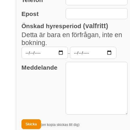
Epost
(valfritt)
Önskad hyresperiod
Detta är bara en förfrågan, inte en
bokning.
–
Meddelande
(en kopia skickas till dig)