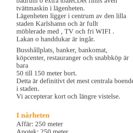
badrum o extra toalet.Det finns även
tvättmaskin i lägenheten.
Lägenheten ligger i centrum av den lilla
staden Karlshamn och är fullt
möblerade med , TV och fri WIFI .
Lakan o handdukar är ingår.
Busshållplats, banker, bankomat,
köpcenter, restauranger och snabbköp är
bara
50 till 150 meter bort.
Detta är definitivt det mest centrala boend
i staden.
Vi accepterar kort och längre vistelse.
I närheten
Affär: 250 meter
Apotek: 250 meter