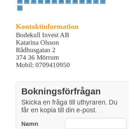
40
41
42
43
44
45
46
47
48
49
50
51
52
53
Kontaktinformation
Bodekull Invest AB
Katarina Olsson
Rådhusgatan 2
374 36 Mörrum
Mobil: 0709410950
Bokningsförfrågan
Skicka en fråga till uthyraren. Du
får en kopia till din e-post.
Namn