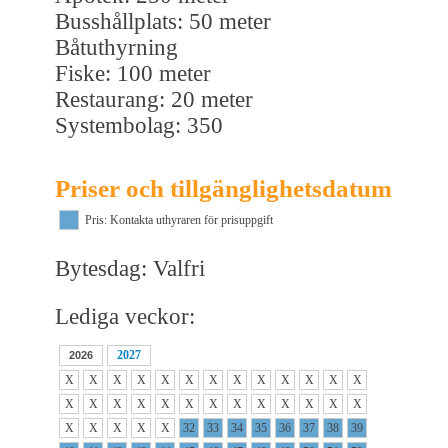
Busshållplats: 50 meter
Båtuthyrning
Fiske: 100 meter
Restaurang: 20 meter
Systembolag: 350
Priser och tillgänglighetsdatum
Pris: Kontakta uthyraren för prisuppgift
Bytesdag: Valfri
Lediga veckor:
2027
2026
X
X
X
X
X
X
X
X
X
X
X
X
X
X
X
X
X
X
X
X
X
X
X
X
X
X
X
X
X
X
X
32
33
34
35
36
37
38
39