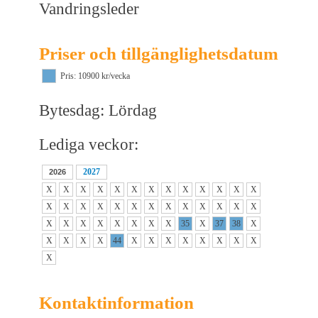
Vandringsleder
Priser och tillgänglighetsdatum
Pris: 10900 kr/vecka
Bytesdag: Lördag
Lediga veckor:
2027
2026
X
X
X
X
X
X
X
X
X
X
X
X
X
X
X
X
X
X
X
X
X
X
X
X
X
X
X
X
X
X
X
X
X
X
35
X
37
38
X
X
X
X
X
44
X
X
X
X
X
X
X
X
X
Kontaktinformation