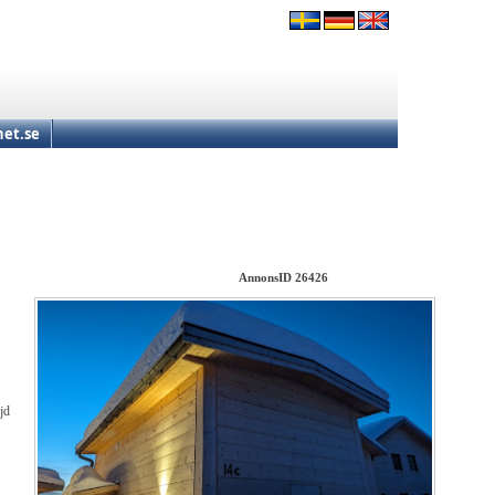
et.se
AnnonsID 26426
jd