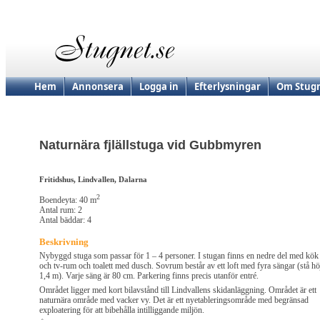
Hem
Annonsera
Logga in
Efterlysningar
Om Stugn
Naturnära fjlällstuga vid Gubbmyren
Fritidshus, Lindvallen, Dalarna
2
Boendeyta: 40 m
Antal rum: 2
Antal bäddar: 4
Beskrivning
Nybyggd stuga som passar för 1 – 4 personer. I stugan finns en nedre del med kök
och tv-rum och toalett med dusch. Sovrum består av ett loft med fyra sängar (stå hö
1,4 m). Varje säng är 80 cm. Parkering finns precis utanför entré.
Området ligger med kort bilavstånd till Lindvallens skidanläggning. Området är ett
naturnära område med vacker vy. Det är ett nyetableringsområde med begränsad
exploatering för att bibehålla intilliggande miljön.