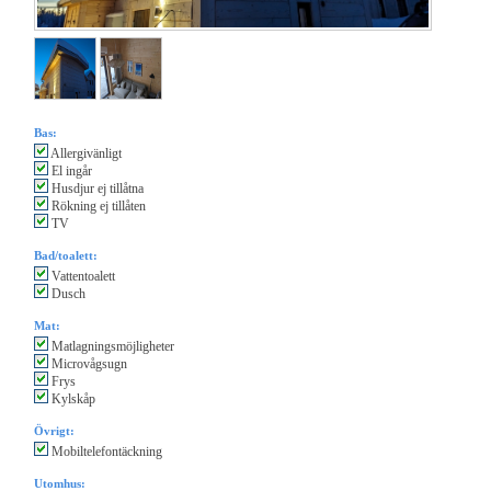
Bas:
Allergivänligt
El ingår
Husdjur ej tillåtna
Rökning ej tillåten
TV
Bad/toalett:
Vattentoalett
Dusch
Mat:
Matlagningsmöjligheter
Microvågsugn
Frys
Kylskåp
Övrigt:
Mobiltelefontäckning
Utomhus: