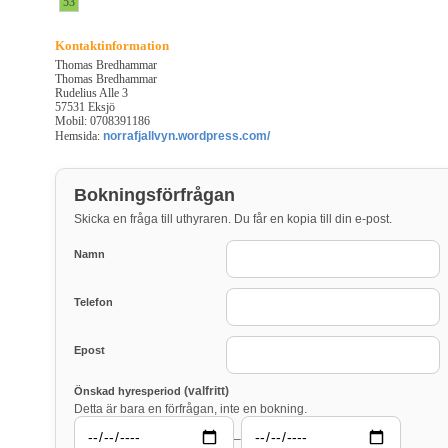
53
Kontaktinformation
Thomas Bredhammar
Thomas Bredhammar
Rudelius Alle 3
57531 Eksjö
Mobil: 0708391186
Hemsida:
norrafjallvyn.wordpress.com/
Bokningsförfrågan
Skicka en fråga till uthyraren. Du får en kopia till din e-post.
Namn
Telefon
Epost
(valfritt)
Önskad hyresperiod
Detta är bara en förfrågan, inte en bokning.
–