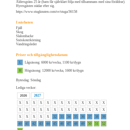
Åldersgräns 25 år (barn får självklart följa med tillsammans med sina föräldrar).
Hyresgästen städar efter sig.
https://www.stugknuten.com/sv/stuga/36158
I närheten
Fjäll
Skog
Slalombacke
Snöskoterkörning
Vandringsleder
Priser och tillgänglighetsdatum
L
Lågsäsong: 6000 kr/vecka, 1100 kr/dygn
H
Högsäsong: 12000 kr/vecka, 1600 kr/dygn
Bytesdag: Söndag
Lediga veckor:
2027
2026
X
X
X
X
X
X
X
X
X
X
X
X
X
X
X
X
X
X
X
X
X
X
X
X
X
X
X
X
X
X
X
32
33
34
35
36
37
38
39
40
41
42
43
44
45
46
47
48
49
50
51
52