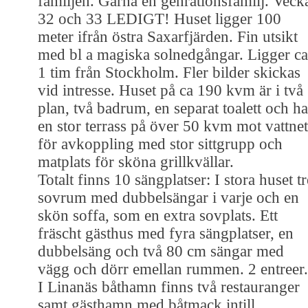
familjen. Gärna en genrationsfamilj. Veck
32 och 33 LEDIGT! Huset ligger 100
meter ifrån östra Saxarfjärden. Fin utsikt
med bl a magiska solnedgångar. Ligger ca
1 tim från Stockholm. Fler bilder skickas
vid intresse. Huset på ca 190 kvm är i två
plan, två badrum, en separat toalett och ha
en stor terrass på över 50 kvm mot vattnet
för avkoppling med stor sittgrupp och
matplats för sköna grillkvällar.
Totalt finns 10 sängplatser: I stora huset tr
sovrum med dubbelsängar i varje och en
skön soffa, som en extra sovplats. Ett
fräscht gästhus med fyra sängplatser, en
dubbelsäng och två 80 cm sängar med
vägg och dörr emellan rummen. 2 entreer.
I Linanäs båthamn finns två restauranger
samt gästhamn med båtmack intill