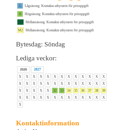
L
Lågsäsong: Kontakta uthyraren för prisuppgift
H
Högsäsong: Kontakta uthyraren för prisuppgift
M1
Mellansäsong: Kontakta uthyraren för prisuppgift
M2
Mellansäsong: Kontakta uthyraren för prisuppgift
Bytesdag: Söndag
Lediga veckor:
2027
2026
X
X
X
X
X
X
X
X
X
X
X
X
X
X
X
X
X
X
X
X
X
X
X
X
X
X
X
X
X
X
X
32
33
34
35
36
37
38
39
X
X
X
X
X
X
X
X
X
X
X
X
X
X
Kontaktinformation