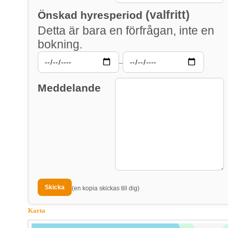
(valfritt)
Önskad hyresperiod
Detta är bara en förfrågan, inte en
bokning.
–
Meddelande
(en kopia skickas till dig)
Karta