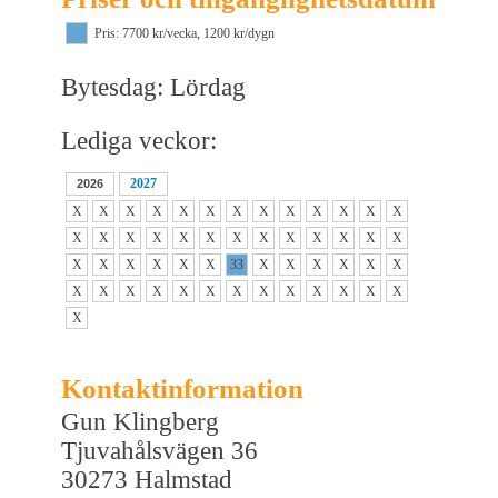
Pris: 7700 kr/vecka, 1200 kr/dygn
Bytesdag: Lördag
Lediga veckor:
2027
2026
X
X
X
X
X
X
X
X
X
X
X
X
X
X
X
X
X
X
X
X
X
X
X
X
X
X
X
X
X
X
X
X
33
X
X
X
X
X
X
X
X
X
X
X
X
X
X
X
X
X
X
X
X
Kontaktinformation
Gun Klingberg
Tjuvahålsvägen 36
30273 Halmstad