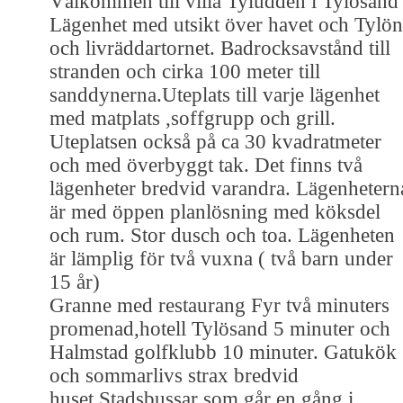
Välkommen till villa Tyludden i Tylösand
Lägenhet med utsikt över havet och Tylön
och livräddartornet. Badrocksavstånd till
stranden och cirka 100 meter till
sanddynerna.Uteplats till varje lägenhet
med matplats ,soffgrupp och grill.
Uteplatsen också på ca 30 kvadratmeter
och med överbyggt tak. Det finns två
lägenheter bredvid varandra. Lägenhetern
är med öppen planlösning med köksdel
och rum. Stor dusch och toa. Lägenheten
är lämplig för två vuxna ( två barn under
15 år)
Granne med restaurang Fyr två minuters
promenad,hotell Tylösand 5 minuter och
Halmstad golfklubb 10 minuter. Gatukök
och sommarlivs strax bredvid
huset.Stadsbussar som går en gång i