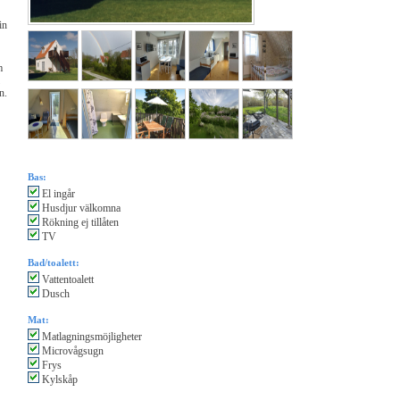
in
m
n.
Bas:
El ingår
Husdjur välkomna
Rökning ej tillåten
TV
Bad/toalett:
Vattentoalett
Dusch
Mat:
Matlagningsmöjligheter
Microvågsugn
Frys
Kylskåp