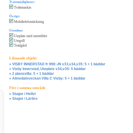
Tvättmöjligheter:
Tvättmaskin
Övrigt:
Mobiltelefontäckning
Utomhus:
Uteplats med utemöbler
Utegrill
Trädgård
Liknande objekt
» VISBY INNERSTAD fr 990:-/N v33,v34,v35: 5 + 1 bäddar
» Visby Innerstad, Uteplats v34,v35: 5 bäddar
» 2 plansvilla: 5 + 1 bäddar
» Almedalsveckan Villa C Visby: 5 + 1 bäddar
Fler i samma område
» Stugor i Hellvi
» Stugor i Lärbro