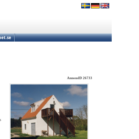
et.se
AnnonsID 26733
s