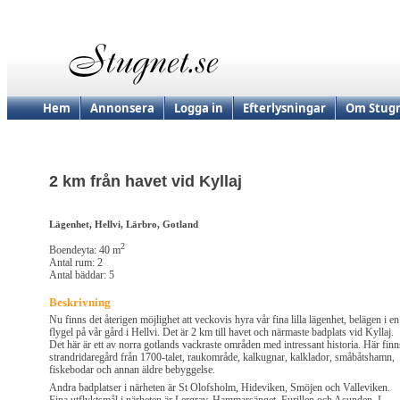
Hem
Annonsera
Logga in
Efterlysningar
Om Stugn
2 km från havet vid Kyllaj
Lägenhet, Hellvi, Lärbro, Gotland
2
Boendeyta: 40 m
Antal rum: 2
Antal bäddar: 5
Beskrivning
Nu finns det återigen möjlighet att veckovis hyra vår fina lilla lägenhet, belägen i en
flygel på vår gård i Hellvi. Det är 2 km till havet och närmaste badplats vid Kyllaj.
Det här är ett av norra gotlands vackraste områden med intressant historia. Här finn
strandridaregård från 1700-talet, raukområde, kalkugnar, kalklador, småbåtshamn,
fiskebodar och annan äldre bebyggelse.
Andra badplatser i närheten är St Olofsholm, Hideviken, Smöjen och Valleviken.