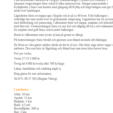
Fina utflyktsmål i närheten är Lergrav, Hammarsänget, Furillen och Asunden. I
närmaste omgivningen finns också 6 olika naturreservat. Säreget naturområde (
Kyllajheden ) finns runt knuten med gångstig till Kyllaj och högt belägen som ger f
utsikt över landskapet.
Lägenheten finns en trappa upp i flygeln och är på ca 40 kvm. Från balkongen i
söderläge har man utsikt över en grönskande omgivning. Lägenheten har ett sovru
med dubbelsäng och juniorsäng. I allrummet finns två sängar, matplats och köksdel
med liten kyl. I bottenvåningen finns en stor kyl och tillgång till frys och tvättmaski
En uteplats med grill finns också under balkongen.
Hund är välkommen men tyvärr ej katt på grund av allergi.
På bottenvåningen finns förråd och gästrum som ibland används till släktingar.
De flesta av våra gäster märker direkt att det är så tyst. Här finns inga större vägar i
närheten. Det som hörs är fågelsång och ibland kan man även höra havets brus.
Pris per vecka;
Vecka 27-33 5 000 kr
Övrig tid 4 000 kr/vecka eller 700 kr/dygn
Lakan, handdukar och städning ingår ej
Ring gärna för mer information.
Tel 073- 98 27 583 (Birgitta Viberg)
I närheten
Affär: 10 km
Apotek: 15 km
Badplats: 2 km
Bank: 4,5 mil
Busshållplats: 500 m
Hav: 2 km