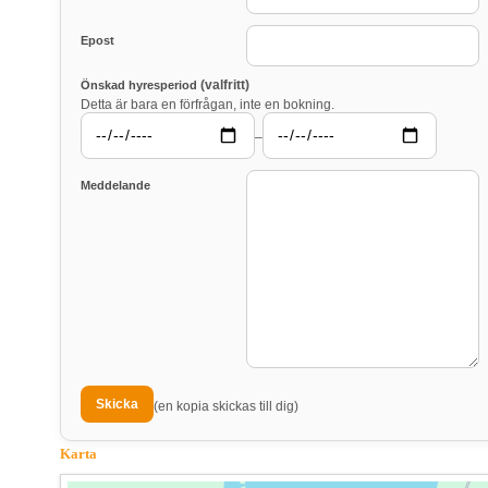
Epost
(valfritt)
Önskad hyresperiod
Detta är bara en förfrågan, inte en bokning.
–
Meddelande
(en kopia skickas till dig)
Karta