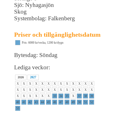
Sjö: Nyhagasjön
Skog
Systembolag: Falkenberg
Priser och tillgänglighetsdatum
Pris: 6000 kr/vecka, 1200 kr/dygn
Bytesdag: Söndag
Lediga veckor:
2027
2026
X
X
X
X
X
X
X
X
X
X
X
X
X
X
X
X
X
X
X
X
X
X
X
X
X
X
X
X
X
X
X
X
33
34
35
X
37
38
39
40
41
42
43
44
45
46
47
48
49
50
51
52
53