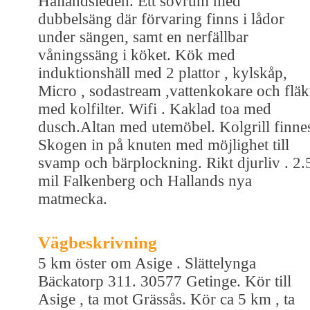
Hallandsleden. Ett sovrum med
dubbelsäng där förvaring finns i lådor
under sängen, samt en nerfällbar
våningssäng i köket. Kök med
induktionshäll med 2 plattor , kylskåp,
Micro , sodastream ,vattenkokare och fläk
med kolfilter. Wifi . Kaklad toa med
dusch.Altan med utemöbel. Kolgrill finne
Skogen in på knuten med möjlighet till
svamp och bärplockning. Rikt djurliv . 2.
mil Falkenberg och Hallands nya
matmecka.
Vägbeskrivning
5 km öster om Asige . Slättelynga
Bäckatorp 311. 30577 Getinge. Kör till
Asige , ta mot Grässås. Kör ca 5 km , ta