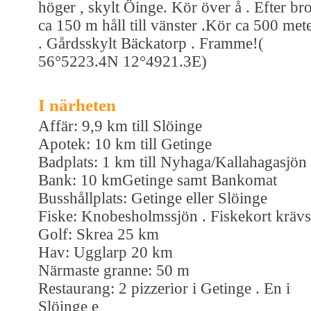
höger , skylt Öinge. Kör över å . Efter br
ca 150 m håll till vänster .Kör ca 500 met
. Gårdsskylt Bäckatorp . Framme!(
56°5223.4N 12°4921.3E)
I närheten
Affär: 9,9 km till Slöinge
Apotek: 10 km till Getinge
Badplats: 1 km till Nyhaga/Kallahagasjön
Bank: 10 kmGetinge samt Bankomat
Busshållplats: Getinge eller Slöinge
Fiske: Knobesholmssjön . Fiskekort krävs
Golf: Skrea 25 km
Hav: Ugglarp 20 km
Närmaste granne: 50 m
Restaurang: 2 pizzerior i Getinge . En i
Slöinge e