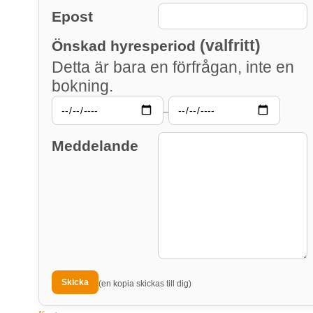
Epost
(valfritt)
Önskad hyresperiod
Detta är bara en förfrågan, inte en
bokning.
–
Meddelande
(en kopia skickas till dig)