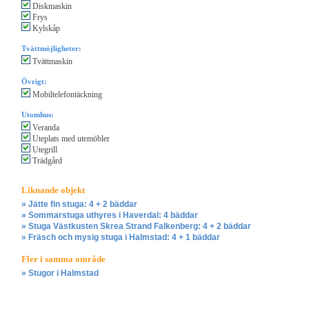
Diskmaskin
Frys
Kylskåp
Tvättmöjligheter:
Tvättmaskin
Övrigt:
Mobiltelefontäckning
Utomhus:
Veranda
Uteplats med utemöbler
Utegrill
Trädgård
Liknande objekt
» Jätte fin stuga: 4 + 2 bäddar
» Sommarstuga uthyres i Haverdal: 4 bäddar
» Stuga Västkusten Skrea Strand Falkenberg: 4 + 2 bäddar
» Fräsch och mysig stuga i Halmstad: 4 + 1 bäddar
Fler i samma område
» Stugor i Halmstad