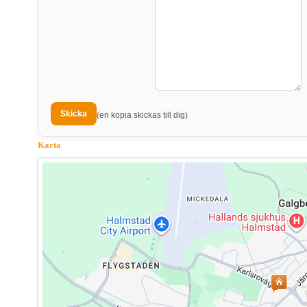
(en kopia skickas till dig)
Karta