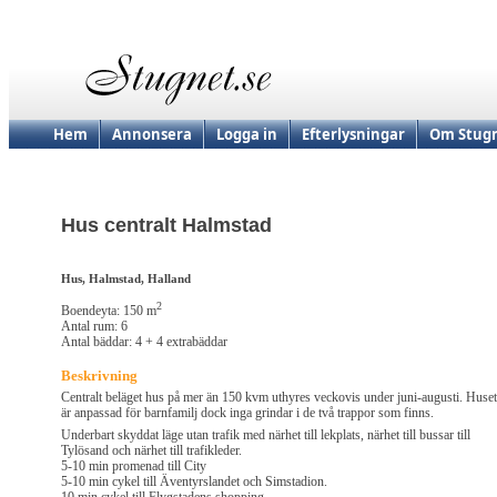
Hem
Annonsera
Logga in
Efterlysningar
Om Stugn
Hus centralt Halmstad
Hus, Halmstad, Halland
2
Boendeyta: 150 m
Antal rum: 6
Antal bäddar: 4 + 4 extrabäddar
Beskrivning
Centralt beläget hus på mer än 150 kvm uthyres veckovis under juni-augusti. Huset
är anpassad för barnfamilj dock inga grindar i de två trappor som finns.
Underbart skyddat läge utan trafik med närhet till lekplats, närhet till bussar till
Tylösand och närhet till trafikleder.
5-10 min promenad till City
5-10 min cykel till Äventyrslandet och Simstadion.