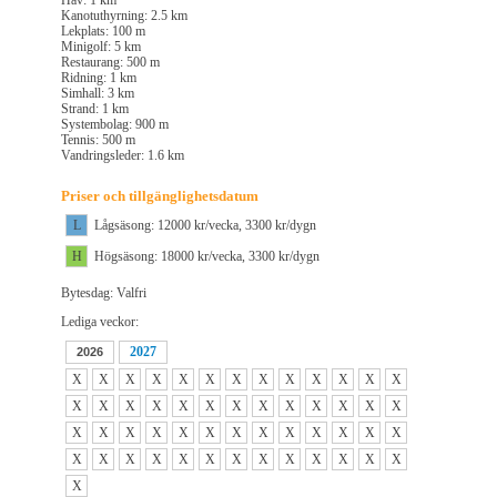
Hav: 1 km
Kanotuthyrning: 2.5 km
Lekplats: 100 m
Minigolf: 5 km
Restaurang: 500 m
Ridning: 1 km
Simhall: 3 km
Strand: 1 km
Systembolag: 900 m
Tennis: 500 m
Vandringsleder: 1.6 km
Priser och tillgänglighetsdatum
L
Lågsäsong: 12000 kr/vecka, 3300 kr/dygn
H
Högsäsong: 18000 kr/vecka, 3300 kr/dygn
Bytesdag: Valfri
Lediga veckor:
2027
2026
X
X
X
X
X
X
X
X
X
X
X
X
X
X
X
X
X
X
X
X
X
X
X
X
X
X
X
X
X
X
X
X
X
X
X
X
X
X
X
X
X
X
X
X
X
X
X
X
X
X
X
X
X