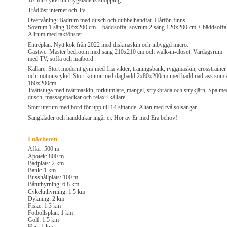
10 min cykel till Flygstadens shopping.
Trådlöst internet och Tv.
Övervåning: Badrum med dusch och dubbelhandfat. Hårfön finns.
Sovrum 1 säng 105x200 cm + bäddsoffa, sovrum 2 säng 120x200 cm + bäddsoffa
Allrum med takfönster.
Entréplan: Nytt kök från 2022 med diskmaskin och inbyggd micro.
Gästwc. Master bedroom med säng 210x210 cm och walk-in-closet. Vardagsrum
med TV, soffa och matbord.
Källare: Stort modernt gym med fria vikter, träningsbänk, ryggmaskin, crosstrainer
och motionscykel. Stort kontor med dagbädd 2x80x200cm med bäddmadrass som 
160x200cm.
Tvättstuga med tvättmaskin, torktumlare, mangel, strykbräda och strykjärn. Spa me
dusch, massagebadkar och relax i källare.
Stort uterum med bord för upp till 14 sittande. Altan med två solsängar.
Sängkläder och handdukar ingår ej. Hör av Er med Era behov!
I närheten
Affär: 500 m
Apotek: 800 m
Badplats: 2 km
Bank: 1 km
Busshållplats: 100 m
Båtuthyrning: 6.8 km
Cykeluthyrning: 1.5 km
Dykning: 2 km
Fiske: 1.3 km
Fotbollsplan: 1 km
Golf: 1.5 km