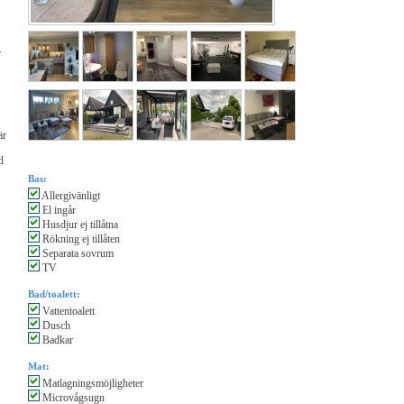
.
är
d
Bas:
Allergivänligt
El ingår
Husdjur ej tillåtna
Rökning ej tillåten
Separata sovrum
TV
Bad/toalett:
Vattentoalett
Dusch
Badkar
Mat:
Matlagningsmöjligheter
Microvågsugn