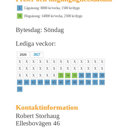
L
Lågsäsong: 8000 kr/vecka, 1500 kr/dygn
H
Högsäsong: 14000 kr/vecka, 2500 kr/dygn
Bytesdag: Söndag
Lediga veckor:
2027
2026
X
X
X
X
X
X
X
X
X
X
X
X
X
X
X
X
X
X
X
X
X
X
X
X
X
X
X
X
X
X
X
X
33
34
35
36
37
38
39
40
41
42
43
44
45
46
47
48
49
50
51
52
53
Kontaktinformation
Robert Storhaug
Ellesbovägen 46