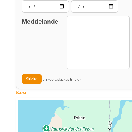
–
Meddelande
(en kopia skickas till dig)
Karta