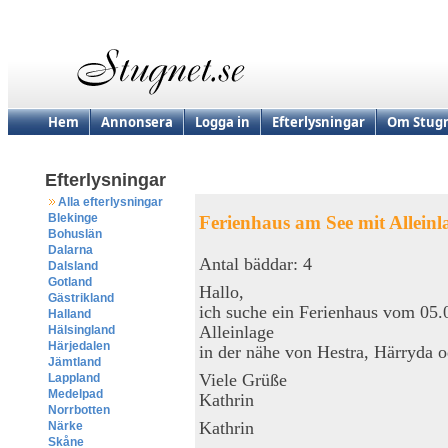
Hem
Annonsera
Logga in
Efterlysningar
Om Stugn
Efterlysningar
Alla efterlysningar
Blekinge
Ferienhaus am See mit Alleinl
Bohuslän
Dalarna
Antal bäddar: 4
Dalsland
Gotland
Hallo,
Gästrikland
ich suche ein Ferienhaus vom 05.
Halland
Alleinlage
Hälsingland
Härjedalen
in der nähe von Hestra, Härryda 
Jämtland
Viele Grüße
Lappland
Medelpad
Kathrin
Norrbotten
Kathrin
Närke
Skåne