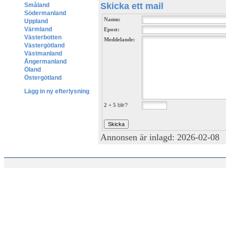
Skicka ett mail
Småland
Södermanland
Namn:
Uppland
Värmland
Epost:
Västerbotten
Meddelande:
Västergötland
Västmanland
Ångermanland
Öland
Östergötland
Lägg in ny efterlysning
2 + 5
blir?
Annonsen är inlagd: 2026-02-08