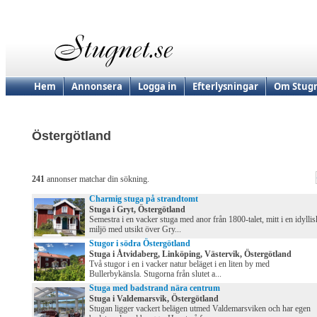
Hem
Annonsera
Logga in
Efterlysningar
Om Stugn
Östergötland
241
annonser matchar din sökning.
Charmig stuga på strandtomt
Stuga i Gryt, Östergötland
Semestra i en vacker stuga med anor från 1800-talet, mitt i en idyllis
miljö med utsikt över Gry...
Stugor i södra Östergötland
Stuga i Åtvidaberg, Linköping, Västervik, Östergötland
Två stugor i en i vacker natur beläget i en liten by med
Bullerbykänsla. Stugorna från slutet a...
Stuga med badstrand nära centrum
Stuga i Valdemarsvik, Östergötland
Stugan ligger vackert belägen utmed Valdemarsviken och har egen