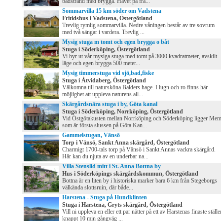
badstrand med brygga. Havet på fra...
Sommarvilla 15 km söder om Vadstena
Fritidshus i Vadstena, Östergötland
Trevlig rymlig sommarvilla. Nedre våningen består av tre sovrum
med två sängar i vardera. Trevlig ...
Mysig stuga m tomt och egen brygga o båt
Stuga i Söderköping, Östergötland
Vi hyr ut vår mysiga stuga med tomt på 3000 kvadratmeter, avskilt
läge och egen brygga 500 meter...
Mysig timmerstuga vid sjö,bad,fiske
Stuga i Åtvidaberg, Östergötland
Välkomna till natursköna Balders hage. I lugn och ro finns här
möjlighet att uppleva naturens all...
Skärgårdsnära stuga i by, Göta kanal
Stuga i Söderköping, Norrköping, Östergötland
Vid Östgötakusten mellan Norrköping och Söderköping ligger Mem
som är första slussen på Göta Kan...
Gammelstugan, Vänsö
Torp i Vänsö, Sankt Anna skärgård, Östergötland
Charmigt 1700-tals torp på Vänsö i Sankt Annas vackra skärgård.
Här kan du njuta av en underbar na...
Villa Stenslid mitt i St. Anna Bottna by
Hus i Söderköpings skärgårdskommun, Östergötland
Bottna är en liten by i historiska marker bara 6 km från Stegeborgs
välkända slottsruin, där både...
Harstena - Stuga på Hundklinten
Stuga i Harstena, Gryts skärgård, Östergötland
Vill ni uppleva en eller ett par nätter på ett av Harstenas finaste ställe
knappt 10 min gångväg ...