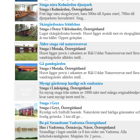
Stuga nära Kolmården djurpark
Stuga i Kolmården, Östergötland
Fritt läge nära skogsbrynet, bara 500m till Apans entré, 700m till
djurparkens huvudentré. Stug...
Skärgårdsnära fritidshus
Stuga i Östra Vikbolandet, Östergötland
Lugnt skärgårdsnära boende. Huset ligger avskilt mot en skogsglänt
åt ena hållet. Öppen gräsplan ...
Äldre stuga vid naturreservat
Stuga i Motala, Östergötland
Huset ligger precis i utkanten av Råå Uddar Naturreservat med flera
vandringsleder alldeles intill...
Gå gamlegården
Stuga i Motala, Östergötland
Huset ligger precis i utkanten av Råå Uddar Naturreservat med flera
vandringsleder alldeles intill...
Mysigt gårdstorp lantligt och stadsnära
Stuga i Linköping, Östergötland
En mysig stuga från mitten av 1800-talet med många originaldetaljer
kvar samt mysigt inrett med br...
Stuga i Gryt
Stuga i Gryt, Östergötland
Rymligt och fridfullt boende. Naturskönt med härliga gräsmattor oc
frodig grönska. 5 km till go...
Bo på Strandtomt Vadstena Östergötland
Hus i Vadstena, Östnässja, Näset, Östergötland
Strandläge i lugnt område ca 8 km söder om Vadstena. Alla
köksbekvämligheter. Matplats för 2 perso...