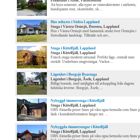
Fritidshus i Åsele, Västerbotten
Att hyra semester, alla typer av vinteraktiviteter i närheten,
hundspanns tour, skoterleder, sk...
Hus uthyres i Södra Lappland
Stuga i Västra Ormsjö, Dorotea, Lappland
Hus i Västra Ormsjö med fantastisk utsikt över Ormsjön i
förtrollande landskap. Tillträde och avt...
Stuga i Kittelfjäll, Lappland
Stuga i Kittelfjäll, Lappland
Fräsch stuga modernt utrustad. Perfekt läge, centralt men
enskilt. Underbara omgivningar. Vackra ...
Lägenhet i Borgsjö Byastuga
Lägenhet i Borgsjö, Åsele, Lappland
Billigt boende, med möjlighet till avkoppling från dagens
hektiska leverne. Borgsjö, Åsele, ...
Nybyggd timmerstuga i Kittelfjäll
Stuga i Kittelfjäll, Lappland
OBS Aktuella priser finns på våra egna hemsida som finns 
länk i kontaktinformation längre ner. ...
Nybyggda timmerstugor i Kittelfjäll
Stuga i Kittelfjäll, Lappland
OBS Aktuella priser finns på våra egna hemsida som finns 