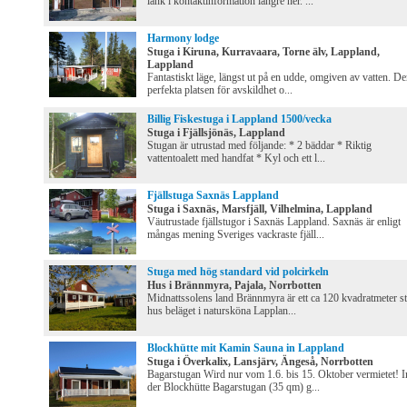
länk i kontaktinformation längre ner. ...
Harmony lodge
Stuga i Kiruna, Kurravaara, Torne älv, Lappland,
Lappland
Fantastiskt läge, längst ut på en udde, omgiven av vatten. D
perfekta platsen för avskildhet o...
Billig Fiskestuga i Lappland 1500/vecka
Stuga i Fjällsjönäs, Lappland
Stugan är utrustad med följande: * 2 bäddar * Riktig
vattentoalett med handfat * Kyl och ett l...
Fjällstuga Saxnäs Lappland
Stuga i Saxnäs, Marsfjäll, Vilhelmina, Lappland
Väutrustade fjällstugor i Saxnäs Lappland. Saxnäs är enligt
mångas mening Sveriges vackraste fjäll...
Stuga med hög standard vid polcirkeln
Hus i Brännmyra, Pajala, Norrbotten
Midnattssolens land Brännmyra är ett ca 120 kvadratmeter st
hus beläget i natursköna Lapplan...
Blockhütte mit Kamin Sauna in Lappland
Stuga i Överkalix, Lansjärv, Ängeså, Norrbotten
Bagarstugan Wird nur vom 1.6. bis 15. Oktober vermietet! I
der Blockhütte Bagarstugan (35 qm) g...