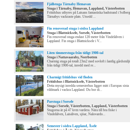
Fjällstuga Tärnaby Hemavan
Stuga i Tärnaby, Hemavan, Lappland, Västerbotten
Fritidshus uthyres på Laisans fantastiska badstrand i Solberg
Tärnabys vackraste plats. Utsedd ...
Fin renoverad stuga i södra Lappland
Stuga i Blattnicksele, Sorsele, Västerbotten
Fin renoverad stuga endast 120 meter från Vindelälven i
Lappland. Fin stuga i Blattnicksele i V...
Liten timmerstuga från tidigt 1900-tal
Stuga i Nattavaaraby, Norrbotten
Charmig stuga på totalt 23m2 med sovloft i lantlig gårdsmilj
från tidigt 1900-tal, inredd med re...
Charmigt fritidshus vid floden
Fritidshus i Blattnicksele, Västerbotten
Detta mysigt inredda semesterhus ligger mitt i Europas sista
vildmark i vackra Lappland. Du bor di...
Parstuga i Sorsele
Stuga i Sorsele, Västerbotten, Lappland, Västerbotten
Stugorna är på 47 kvm vardera. Nära till bra fiske i
Vindelälven, Laisälven, sjöar, Nalovardo...
Semester i södra Lappland, Åsele