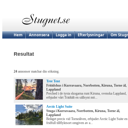
Hem
Annonsera
Logga in
Efterlysningar
Om Stugn
Resultat
24
annonser matchar din sökning.
Tree Tent
Fritidshus i Kurravaara, Norrbotten, Kiruna, Torne äl,
Lappland
Perched i de tysta skogarna runt Kiruna, svenska Lappland,
erbjuder vårt Trädtält en sällsynt mö...
Arctic Light Suite
Stuga i Kurravaara, Norrbotten, Kiruna, Torne äl,
Lappland
Beläget precis vid Torneälven, erbjuder Arctic Light Suite en
fridfull tillflyktsort omgiven av a...