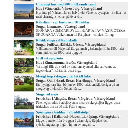
Charmigt hus med 200 m till sandstrand
Hus i Vänersnäs, Vänersborg, Västergötland
Hyr hus på Vänersnäs, en halvö vid Vänerns sydspets! Ett litet hus
med charmigt snedtak på övervå...
Råhyltan – sjö, bastu och 10 bäddar
Stuga i Limmared, Västergötland
SJÖNÄRA SOMMARIDYLL I HJÄRTAT AV VÄSTGÖTSKA
SKOGARNA Välkommen till Råhyltan – en plats för lug...
Rustik stuga vid Kinnekulle
Stuga i Fullösa, Hällekis, Götene, Västergötland
Välkommen till Mejeriet! Ett gammalt gårdsmejeri från 1800-talet
som i mitten på 1900-talet byggde...
Idyll i skogsglänta
Hus i Kinnarumma, Borås, Västergötland
Varning! Blir du störd av naturens tystnad eller att vakna av
fågelkvitter? I så fall är detta ing...
Mysigt torp i skogen , närhet till fiske
Stuga i Od, Fristad, Borås, Herrljunga, Västergötland
Ett mysigt torp från början av 1900-talet, enskilt beläget på en
skogsväg invid sjön Soten, nära...
Stuga vid insjö
Fritidshus i Alingsås, Borås, Vårgårda, Västergötland
På en egen udde i ett sjösystem med tre skogssjöar ligger detta
fritidshus om ca 60 m2. Från stuga...
Sjöstugan 2 bäddar + 2 bäddfåtöljer
Fritidshus i Kållandsö, Naven, Lidköping, Västergötland
Ligger 5 meter från bryggan i västerläge. Båtplats och
sjösättningsramp ingår i hyran av stugan. ...