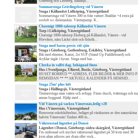
Göteborg och Liseberg. Ballasjö...
Sommarstuga Grävlingsberg vid Vänern
Stuga i Kållandsö Lidköping, Västergötland
Sommarstuga vid Vänern 300 m från vattnet 3bäddar +4 extra på
sovloft wc diskmaskin. Värmepump. K...
Charmigt 1800-talstorp Kållandsö Vänern
Torp i Lidköping, Västergötland
Charmigt 1800-talstorp Ekeberg på Kållandsö, Vänern - vid
Hörviken, nära Läckö slott och fiskelä...
Stuga med bastu precis vid sjön
Stuga i Göteborg, Gothenburg, Eskilsby, Västergötland
Båt med elmotor, Kanot, 2st SUP (Stand Up Paddleboard) och
4cyklar ingår i hyran. Stuga med bas...
Checka in valfri dag. Inhägnad finns
Hus i Svenljunga, Ullared, Borås, Göteborg, Västergötland
HUSET BORRYD ** ADRESS, FLER BILDER & MER INFO 
HEMSIDAN ** ** AKTUELL KALENDER PÅ HEMSID...
Stuga 25m² plus loft
Stuga i Hällingsjö, Västergötland
Timmerstuga utan vatten och avlopp. Finns dusch, tvättstuga och toa
annan byggnad. Hjälp med ...
Vid Vänern på vackra Vänersnäs,ledig v28
Hus i Vänersnäs, Västergötland
Renoverat sekelskifteshus, beläget på västkusten av den natursköna
halvön Vänersnäs! Endast 400 m...
Välutrustad lägenhet på Donsö
Lägenhet i Donsö, Göteborgs södra skärgård, Västergötland
Fin ombonad och mycket välutrustad lägenhet på 50 kvm med 30
kvm altan uthyres per dygn eller veck...