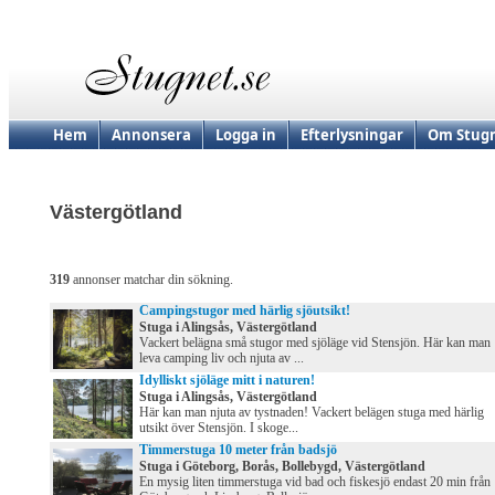
Hem
Annonsera
Logga in
Efterlysningar
Om Stugn
Västergötland
319
annonser matchar din sökning.
Campingstugor med härlig sjöutsikt!
Stuga i Alingsås, Västergötland
Vackert belägna små stugor med sjöläge vid Stensjön. Här kan man
leva camping liv och njuta av ...
Idylliskt sjöläge mitt i naturen!
Stuga i Alingsås, Västergötland
Här kan man njuta av tystnaden! Vackert belägen stuga med härlig
utsikt över Stensjön. I skoge...
Timmerstuga 10 meter från badsjö
Stuga i Göteborg, Borås, Bollebygd, Västergötland
En mysig liten timmerstuga vid bad och fiskesjö endast 20 min från