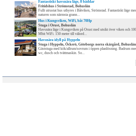
Fantastiskt havsnära läge, 8 bäddar
Fritidshus i Strömstad, Bohuslän
Fullt utrustat hus uthyres i Båtviken, Strömstad. Fantastiskt läge me
naturen som närmsta grann...
Hus i Kungsviken, WiFi, båt 70Hp
Stuga i Orust, Bohuslän
Havsnära läge i Kungsviken på Orust med utsikt över viken och 10
Mbit WiFi. 150 meter till välord...
Havsnära idyll på Hyppeln
Stuga i Hyppeln, Öckerö, Göteborgs norra skärgård, Bohuslän
Gäststuga med kök/allrum/sovrum i öppen planlösning. Badrum me
wc, dusch och tvättmaskin. So...