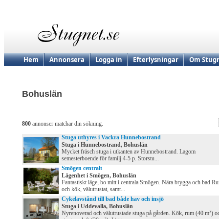
Hem
Annonsera
Logga in
Efterlysningar
Om Stugn
Bohuslän
800
annonser matchar din sökning.
Stuga uthyres i Vackra Hunnebostrand
Stuga i Hunnebostrand, Bohuslän
Mycket fräsch stuga i utkanten av Hunnebostrand. Lagom
semesterboende för familj 4-5 p. Storstu...
Smögen centralt
Lägenhet i Smögen, Bohuslän
Fantastiskt läge, bo mitt i centrala Smögen. Nära brygga och bad R
och kök, välutrustat, samt...
Cykelavstånd till bad både hav och insjö
Stuga i Uddevalla, Bohuslän
Nyrenoverad och välutrustade stuga på gården. Kök, rum (40 m²) o