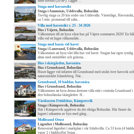
stort sovloft (20 m²). Ligger ...
Stuga med havsutsikt
Stuga i Ammenäs, Uddevalla, Bohuslän
Trevlig stuga ca 20 km söder om Uddevalla. Västerläge, Havsutsikt,
ca 5 min. promenad till salta...
Villa med havutsikt v. 25 - 34 2026
Hus i Väjern, Bohuslän
Välkommen till att hyra vårat hus på Väjern sommaren 2026! En blå
villa vid ett lugnt villaområde...
Stuga med bastu vid havet
Stuga i Lanesund, Uddevalla, Bohuslän
Välkommen att hyra vårt lilla hus vid havet. Stugan har egen rymlig
altan med utemöbler och gräsma...
Hus i skärgården, havsnära
Hus i Grundsund, Bohuslän
Huset ligger vid infarten till Grundsund med utsikt över havsvik oc
naturområdet Islandsberg. När...
Grundsund, 10 bäddar, havsnära
Hus i Grundsund, Bohuslän
Välkommen att hyra denna åretrunt villa mitt i centrala Grundsund i
den bohuslänska skärgården. H...
Västkusten Fritidshus, Kämpersvik
Stuga i Kämpersvik, Bohuslän
Här i Kämpersvik upplever du det riktiga Bohuslän. Här finner du
lugnet i utkanten av byn med gång...
Mollösund Orust
Lägenhet i Mollösund, Bohuslän
Renoverad lägenhet i markplan i vår fritidsvilla. Ca 53 kvm (4 bädda
varav 2 i bäddsoffa) Separ...