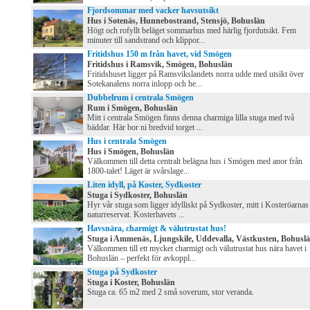
Fjordsommar med vacker havsutsikt
Hus i Sotenäs, Hunnebostrand, Stensjö, Bohuslän
Högt och rofyllt beläget sommarhus med härlig fjordutsikt. Fem
minuter till sandstrand och klippor...
Fritidshus 150 m från havet, vid Smögen
Fritidshus i Ramsvik, Smögen, Bohuslän
Fritidshuset ligger på Ramsvikslandets norra udde med utsikt över
Sotekanalens norra inlopp och he...
Dubbelrum i centrala Smögen
Rum i Smögen, Bohuslän
Mitt i centrala Smögen finns denna charmiga lilla stuga med två
bäddar. Här bor ni bredvid torget ...
Hus i centrala Smögen
Hus i Smögen, Bohuslän
Välkommen till detta centralt belägna hus i Smögen med anor från
1800-talet! Läget är svårslage...
Liten idyll, på Koster, Sydkoster
Stuga i Sydkoster, Bohuslän
Hyr vår stuga som ligger idylliskt på Sydkoster, mitt i Kosteröarnas
naturreservat. Kosterhavets ...
Havsnära, charmigt & välutrustat hus!
Stuga i Ammenäs, Ljungskile, Uddevalla, Västkusten, Bohusl
Välkommen till ett mycket charmigt och välutrustat hus nära havet i
Bohuslän – perfekt för avkoppl...
Stuga på Sydkoster
Stuga i Koster, Bohuslän
Stuga ca. 65 m2 med 2 små soverum, stor veranda.