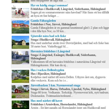
med möjligheter att laga mat. ...
Hyr en härlig stuga i sommar!
Fritidshus i Hudiksvall, Långvind, Söderhamn, Hälsingland
Sugen på en sommarsemester nära havsbad? Här finns ett bra tillfäll
att hyra ett fint beläget ...
Gamla Fältasgården
Fritidshus i Nor, Järvsö, Hälsingland
Gamla Fältasgården är en gammal knuttimrad gård i 2 plan och ligge
i den lilla byn Nor, ca 10 km...
Sjöutsikt nära bad och fiske
Stuga i Hudiksvall, Hälsingland
Hus med underbar utsikt över Drevisfjärden, med bad och fiske bar
50 meter bort. Vinkelbyggd fd....
Havsnära fritidshus i Långvind
Stuga i Långvind, Enånger, Hudiksvall, Söderhamn,
Hälsingland
Välkommen till ett havsnära fritidshus i natursköna Långvind vid
Hälsingekusten. Här kan du nj...
Hus i vackra Dellenbygden
Hus i Bjuråker, Hälsingland
Kedjehus med närhet till norra Dellen. Uthyres året om, dygnsvis
eller veckovis. Kom och bo i e...
Järvsöbacken 5 km. Nyrenoverad stuga
Stuga i Järvsö, Harsa, Orbaden, Ljusdal, Nybo, Hälsingland
Stuga 60 kvm. Vedkamin. Torkskåp. Nyrenoverat kök, nytt badrum.
Diskmaskin. Tvättmaskin/torktuml...
Hus med närhet till havet
Fritidshus i Arnöviken, Hornslandet, Hälsingland
Arnön - Ett litet paradis på Hornslandet öster om Hudiksvall med