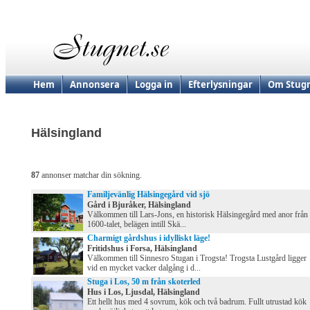
Hem
Annonsera
Logga in
Efterlysningar
Om Stugn
Hälsingland
87
annonser matchar din sökning.
Familjevänlig Hälsingegård vid sjö
Gård i Bjuråker, Hälsingland
Välkommen till Lars-Jons, en historisk Hälsingegård med anor från
1600-talet, belägen intill Skä...
Charmigt gårdshus i idylliskt läge!
Fritidshus i Forsa, Hälsingland
Välkommen till Sinnesro Stugan i Trogsta! Trogsta Lustgård ligger
vid en mycket vacker dalgång i d...
Stuga i Los, 50 m från skoterled
Hus i Los, Ljusdal, Hälsingland
Ett hellt hus med 4 sovrum, kök och två badrum. Fullt utrustad kök