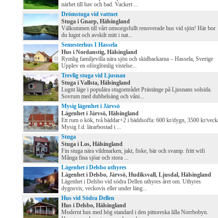
närhet till hav och bad. Vackert ...
Drömstuga vid vattnet
Stuga i Gnarp, Hälsingland
Välkommen till vårt omsorgsfullt renoverade hus vid sjön! Här bor
du lugnt och avskilt mitt i nat...
Semesterhus I Hassela
Hus i Nordanstig, Hälsingland
Rymlig familjevilla nära sjön och skidbackarna – Hassela, Sverige
Upplev en oförglömlig vistelse...
Trevlig stuga vid Ljusnan
Stuga i Vallsta, Hälsingland
Lugnt läge i populära stugområdet Prästänge på Ljusnans solsida.
Sovrum med dubbelsäng och våni...
Mysig lägenhet i Järvsö
Lägenhet i Järvsö, Hälsingland
Ett rum o kök, två bäddar+2 i bäddsoffa: 600 kr/dygn, 3500 kr/veck
Mysig f.d. lärarbostad i ...
Stuga
Stuga i Los, Hälsingland
Fin stuga nära vildmarken, jakt, fiske, bär och svamp. fritt wifi
Många fina sjöar och stora ...
Lägenhet i Delsbo uthyres
Lägenhet i Delsbo, Järvsö, Hudiksvall, Ljusdal, Hälsingland
Lägenhet i Delsbo vid södra Dellen uthyres året om. Uthyres
dygnsvis, veckovis eller under läng...
Hus vid Södra Dellen
Hus i Delsbo, Hälsingland
Modernt hus med hög standard i den pittoreska lilla Norrbobyn.