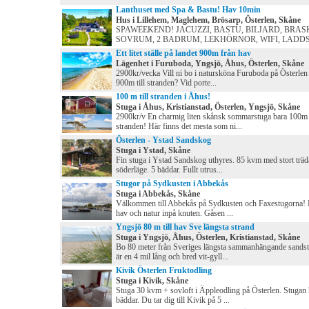
Lanthuset med Spa & Bastu! Hav 10min
Hus i Lillehem, Maglehem, Brösarp, Österlen, Skåne
SPAWEEKEND! JACUZZI, BASTU, BILJARD, BRAS
SOVRUM, 2 BADRUM, LEKHÖRNOR, WIFI, LADDS
Ett litet ställe på landet 900m från hav
Lägenhet i Furuboda, Yngsjö, Åhus, Österlen, Skåne
2900kr/vecka Vill ni bo i natursköna Furuboda på Österle
900m till stranden? Vid porte...
100 m till stranden i Åhus!
Stuga i Åhus, Kristianstad, Österlen, Yngsjö, Skåne
2900kr/v En charmig liten skånsk sommarstuga bara 100m 
stranden! Här finns det mesta som ni...
Österlen - Ystad Sandskog
Stuga i Ystad, Skåne
Fin stuga i Ystad Sandskog uthyres. 85 kvm med stort träd
söderläge. 5 bäddar. Fullt utrus...
Stugor på Sydkusten i Abbekås
Stuga i Abbekås, Skåne
Välkommen till Abbekås på Sydkusten och Faxestugorna! 
hav och natur inpå knuten. Gåsen ...
Yngsjö 80 m till hav Sve längsta strand
Stuga i Yngsjö, Åhus, Österlen, Kristianstad, Skåne
Bo 80 meter från Sveriges längsta sammanhängande sands
är en 4 mil lång och bred vit-gyll...
Kivik Österlen Fruktodling
Stuga i Kivik, Skåne
Stuga 30 kvm + sovloft i Äppleodling på Österlen. Stugan 
bäddar. Du tar dig till Kivik på 5 ...