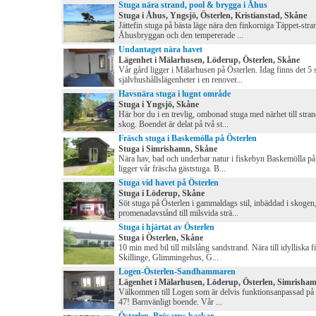
Stuga nära strand, pool & brygga i Åhus
Stuga i Åhus, Yngsjö, Österlen, Kristianstad, Skåne
Jättefin stuga på bästa läge nära den finkorniga Täppet-stra
Åhusbryggan och den tempererade ...
Undantaget nära havet
Lägenhet i Mälarhusen, Löderup, Österlen, Skåne
Vår gård ligger i Mälarhusen på Österlen. Idag finns det 5 
självhushållslägenheter i en renover...
Havsnära stuga i lugnt område
Stuga i Yngsjö, Skåne
Här bor du i en trevlig, ombonad stuga med närhet till stra
skog. Boendet är delat på två st...
Fräsch stuga i Baskemölla på Österlen
Stuga i Simrishamn, Skåne
Nära hav, bad och underbar natur i fiskebyn Baskemölla på
ligger vår fräscha gäststuga. B...
Stuga vid havet på Österlen
Stuga i Löderup, Skåne
Söt stuga på Österlen i gammaldags stil, inbäddad i skogen
promenadavstånd till milsvida strä...
Stuga i hjärtat av Österlen
Stuga i Österlen, Skåne
10 min med bil till milslång sandstrand. Nära till idylliska 
Skillinge, Glimmingehus, G...
Logen-Österlen-Sandhammaren
Lägenhet i Mälarhusen, Löderup, Österlen, Simrisha
Välkommen till Logen som är delvis funktionsanpassad på
47! Barnvänligt boende. Vår ...