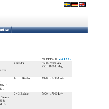
et.se
Resultatsida:
[1]
2
3
4
5
6
7
4 Bäddar
6500 - 9600 kr/v
950 - 1800 kr/dag
n vita
14 + 3 Bäddar
19900 - 34900 kr/v
e
IN, 5
...
9 + 3 Bäddar
7900 - 17900 kr/v
, Skåne
I &
NGIS.