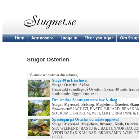
Hem
Annonsera
Logga in
Efterlysningar
Om Stugn
Stugor Österlen
135
annonser matchar din sökning.
Stuga 40 m från havet
Stuga i Österlen, Skåne
Fantastiskt strandläge på Österlen i Skåne, 40 meter från de
sandstranden ligger denna exklu...
Den lantliga Spastugan nära hav & skog
Stuga i Myrestad, Brösarp, Maglehem, Österlen, Skån
Spaweekend! JACUZZI, BASTU, BILJARD, BRASKAM
SOVRUM, 3 BADRUM, WIFI, LEKHÖRNA INNE & LE
Spastugan på Österlen du måste uppleva!
Stuga i Myrestad, Maglehem, Brösarp, Kivik, Österlen
SPA-WEEKEND! BASTU & 2 BADTUNNOR (JACUZZ
VEDELDAD) & KALLBAD. BRASKAMIN. WI-FI. PI
LEKH...