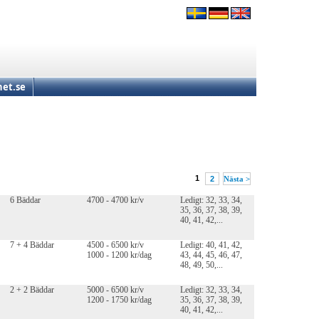
et.se
1
2
Nästa >
6 Bäddar
4700 - 4700 kr/v
Ledigt: 32, 33, 34,
35, 36, 37, 38, 39,
40, 41, 42,...
7 + 4 Bäddar
4500 - 6500 kr/v
Ledigt: 40, 41, 42,
1000 - 1200 kr/dag
43, 44, 45, 46, 47,
48, 49, 50,...
2 + 2 Bäddar
5000 - 6500 kr/v
Ledigt: 32, 33, 34,
1200 - 1750 kr/dag
35, 36, 37, 38, 39,
40, 41, 42,...