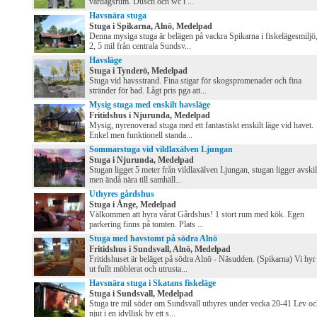
vardagsrum. Dusch och wc i ...
Havsnära stuga
Stuga i Spikarna, Alnö, Medelpad
Denna mysiga stuga är belägen på vackra Spikarna i fiskelägesmiljö
2, 5 mil från centrala Sundsv...
Havsläge
Stuga i Tynderö, Medelpad
Stuga vid havsstrand. Fina stigar för skogspromenader och fina
stränder för bad. Lågt pris pga att...
Mysig stuga med enskilt havsläge
Fritidshus i Njurunda, Medelpad
Mysig, nyrenoverad stuga med ett fantastiskt enskilt läge vid havet.
Enkel men funktionell standa...
Sommarstuga vid vildlaxälven Ljungan
Stuga i Njurunda, Medelpad
Stugan ligget 5 meter från vildlaxälven Ljungan, stugan ligger avskil
men ändå nära till samhäll...
Uthyres gårdshus
Stuga i Ånge, Medelpad
Välkommen att hyra vårat Gårdshus! 1 stort rum med kök. Egen
parkering finns på tomten. Plats ...
Stuga med havstomt på södra Alnö
Fritidshus i Sundsvall, Alnö, Medelpad
Fritidshuset är beläget på södra Alnö - Näsudden. (Spikarna) Vi hyr
ut fullt möblerat och utrusta...
Havsnära stuga i Skatans fiskeläge
Stuga i Sundsvall, Medelpad
Stuga tre mil söder om Sundsvall uthyres under vecka 20-41 Lev o
njut i en idyllisk by ett s...