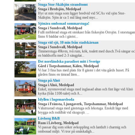
Stuga Stor-Skälsjön strandtomt
Stuga i Bredsjön, Medelpad
Hyr ut min stuga som ligger bredvid vid SCAs vid sjön Stor-
Skälsjön. Sjön är ca 1 mil lång med myc...
Sjönära ombonad sommarstuga!
Stuga i Sundsvall, Medelpad
Fullt möblerad stuga ett stenkast från fiskesjön Orrsjön. I storstugan
finns 6 bäddar och i gästst...
Stuga vid sjö, 10 min från stadskärnan
Stuga i Sundsvall, Medelpad
Timmerstuga 49kvm, två rum, kök, toalett med dusch.Två sängar oc
en bäddsoffa med 2-3 sängplat...
Det norrländska paradiset mitt i Sverige
Gård i Torpshammar, Kälen, Medelpad
Vi har 3 fina hus med plats för 8 gäster i det vita gårds huset. På
gården finns en timrad liten...
Stuga på Alnö
Stuga i Alnö, Medelpad
Enkel, nyrenoverad stuga med inglasad altan och fint läge vid Alnö
kyrka (från 1100-talet) och A...
Idyllen i Ingemarsboda
Stuga i Fränsta, Ljungaverk, Torpshammar, Medelpad
Välutrustad stuga med gäststuga och lekstuga. Enskilt läge med
brygga och roddbåt vid skogssjö. ...
Lövberg B&B
Rum i Lövberg, Medelpad
Vi passar dig som söker avkoppling och lantluft i charmig och
ombonad miljö. Vi tror på småskaligh...