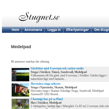
Hem
Annonsera
Logga in
Efterlysningar
Om Stugn
Medelpad
31
annonser matchar din sökning.
Gårdshus med 4 sovrum och vacker utsikt
Stuga i Söråker, Timrå, Sundsvall, Medelpad
Välkommen till Ala gård, med 4 sovrum, i Söråker. Gården ligger i
naturskönt läge med fantastis...
Havsnära stuga uthyres
Stuga i Njurunda, Skatan, Medelpad
Havsnära stuga i Skatans fiskeläge Stuga, Sundsvall, Medelpad
AnnonsID 5202 Boend...
Charmigt hus på ca 85m2
Hus i Söråker, Medelpad
2 våningshus, lantligt läge i Märrgård. Ca 85 m2 2 sovrum, kök och