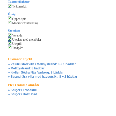
Tvättmöjligheter:
Tvättmaskin
Övrigt:
Öppen spis
Mobiltelefontäckning
Utomhus:
Veranda
Uteplats med utemöbler
Utegrill
Trädgård
Liknande objekt
» Välutrustad villa i Mellbystrand: 8 + 1 bäddar
» Mellbystrand: 8 bäddar
» Idyllen Södra Näs Varberg: 8 bäddar
» Strandnära villa med havsutsikt: 8 + 2 bäddar
Fler i samma område
» Stugor i Frösakull
» Stugor i Halmstad