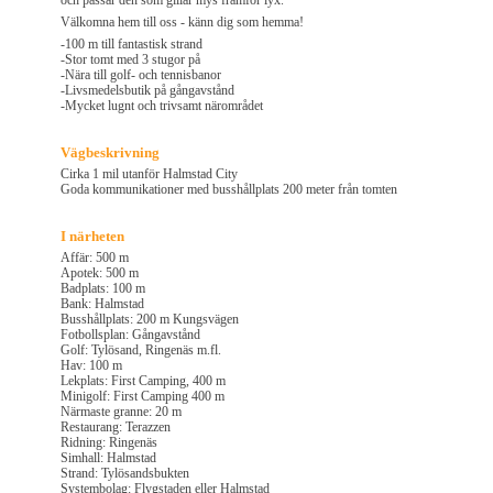
och passar den som gillar mys framför lyx.
Välkomna hem till oss - känn dig som hemma!
-100 m till fantastisk strand
-Stor tomt med 3 stugor på
-Nära till golf- och tennisbanor
-Livsmedelsbutik på gångavstånd
-Mycket lugnt och trivsamt närområdet
Vägbeskrivning
Cirka 1 mil utanför Halmstad City
Goda kommunikationer med busshållplats 200 meter från tomten
I närheten
Affär: 500 m
Apotek: 500 m
Badplats: 100 m
Bank: Halmstad
Busshållplats: 200 m Kungsvägen
Fotbollsplan: Gångavstånd
Golf: Tylösand, Ringenäs m.fl.
Hav: 100 m
Lekplats: First Camping, 400 m
Minigolf: First Camping 400 m
Närmaste granne: 20 m
Restaurang: Terazzen
Ridning: Ringenäs
Simhall: Halmstad
Strand: Tylösandsbukten
Systembolag: Flygstaden eller Halmstad