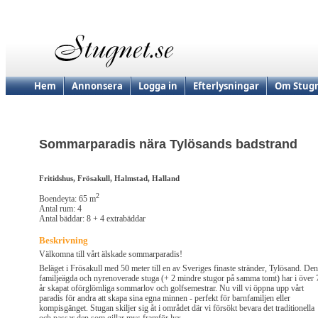
Hem
Annonsera
Logga in
Efterlysningar
Om Stugn
Sommarparadis nära Tylösands badstrand
Fritidshus, Frösakull, Halmstad, Halland
2
Boendeyta: 65 m
Antal rum: 4
Antal bäddar: 8 + 4 extrabäddar
Beskrivning
Välkomna till vårt älskade sommarparadis!
Beläget i Frösakull med 50 meter till en av Sveriges finaste stränder, Tylösand. De
familjeägda och nyrenoverade stuga (+ 2 mindre stugor på samma tomt) har i över 
år skapat oförglömliga sommarlov och golfsemestrar. Nu vill vi öppna upp vårt
paradis för andra att skapa sina egna minnen - perfekt för barnfamiljen eller
kompisgänget. Stugan skiljer sig åt i området där vi försökt bevara det traditionella