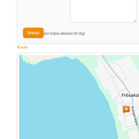
(en kopia skickas till dig)
Karta