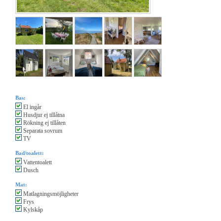
Bas:
El ingår
Husdjur ej tillåtna
Rökning ej tillåten
Separata sovrum
TV
Bad/toalett:
Vattentoalett
Dusch
Mat:
Matlagningsmöjligheter
Frys
Kylskåp