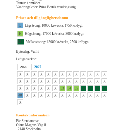
Tennis: i området
Vandringsleder: Prins Bertils vandringsstig
Priser och tillgänglighetsdatum
L
Lågsäsong: 10000 kr/vecka, 1750 kr/dygn
H
Högsäsong: 17000 kr/vecka, 3000 kr/dygn
M1
Mellansäsong: 13000 kr/vecka, 2500 kr/dygn
Bytesdag: Valfri
Lediga veckor:
2027
2026
X
X
X
X
X
X
X
X
X
X
X
X
X
X
X
X
X
X
X
X
X
X
X
X
X
X
X
X
X
X
X
X
33
34
35
36
37
38
39
40
X
X
X
X
X
X
X
X
X
X
X
X
X
Kontaktinformation
Pär Stenhammar
Olaus Magnus Väg 8
12140 Stockholm