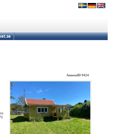
et.se
AnnonsID 9424
nna
70