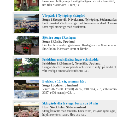
Enkel men billig stuga. Lantligt belägen och nära buss 643, c
tim från Stockholm. 2 rum, i e...
Vår pärla i Nyköpings skärgård
Stuga i Skeppsvik, Nävekvarn, Nyköping, Södermanla
Fullt utrustad Västkuststuga med året-runt-standard. 3 sovr
samt rejäl storstuga med braskamin. ...
Sjönära stuga i Roslagen
Stuga i Rånäs, Uppland
Fint litet hus med en gäststuga i Roslagen cirka 8 mil norr o
Stockholm. Närmaste tätort är Rimbo...
Fritidshus med sjönära, lugnt och skydda
Fritidshus i Rådmansö, Norrtälje, Uppland
Längtar du efter avkopplande och stressfri miljö på landet? I
vårt trevliga ombonade fritidshus ka...
Bydalen, v 10, vår, sommar, höst
Stuga i Bydalen, Jämtland
Vinter 2027: (800 kr/natt) v6, v7, v10, v14, v15, v16 Somm
2027: (400 kr/natt) v23, ...
Skärgårdsvilla & stuga, bastu spa 30 min
Hus i Stockholm, Södermanland
Skärgårdsvilla med fantastik havsutsikt , insynsskydd läget,
höjdmeter över havet. Hos oss ka...