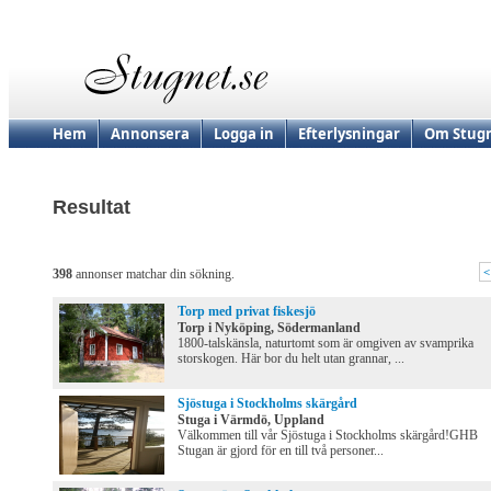
Hem
Annonsera
Logga in
Efterlysningar
Om Stugn
Resultat
<
398
annonser matchar din sökning.
Torp med privat fiskesjö
Torp i Nyköping, Södermanland
1800-talskänsla, naturtomt som är omgiven av svamprika
storskogen. Här bor du helt utan grannar, ...
Sjöstuga i Stockholms skärgård
Stuga i Värmdö, Uppland
Välkommen till vår Sjöstuga i Stockholms skärgård!GHB
Stugan är gjord för en till två personer...