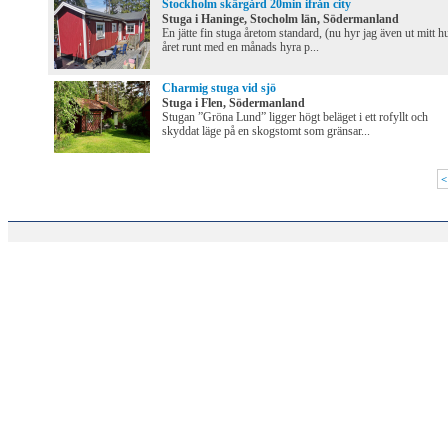
Stockholm skärgård 20min ifrån city
Stuga i Haninge, Stocholm län, Södermanland
En jätte fin stuga åretom standard, (nu hyr jag även ut mitt h
året runt med en månads hyra p...
Charmig stuga vid sjö
Stuga i Flen, Södermanland
Stugan ”Gröna Lund” ligger högt beläget i ett rofyllt och
skyddat läge på en skogstomt som gränsar...
<