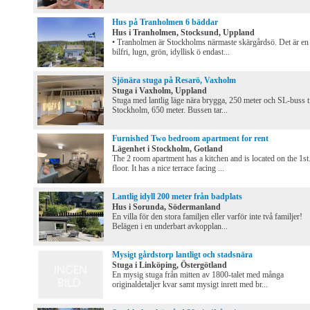
Hus på Tranholmen 6 bäddar
Hus i Tranholmen, Stocksund, Uppland
• Tranholmen är Stockholms närmaste skärgårdsö. Det är en
bilfri, lugn, grön, idyllisk ö endast...
Sjönära stuga på Resarö, Vaxholm
Stuga i Vaxholm, Uppland
Stuga med lantlig läge nära brygga, 250 meter och SL-buss ti
Stockholm, 650 meter. Bussen tar...
Furnished Two bedroom apartment for rent
Lägenhet i Stockholm, Gotland
The 2 room apartment has a kitchen and is located on the 1st
floor. It has a nice terrace facing ...
Lantlig idyll 200 meter från badplats
Hus i Sorunda, Södermanland
En villa för den stora familjen eller varför inte två familjer!
Belägen i en underbart avkopplan...
Mysigt gårdstorp lantligt och stadsnära
Stuga i Linköping, Östergötland
En mysig stuga från mitten av 1800-talet med många
originaldetaljer kvar samt mysigt inrett med br...