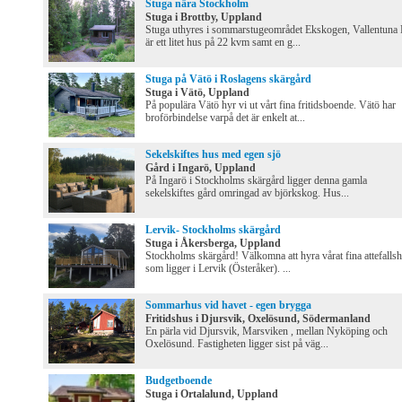
Stuga nära Stockholm
Stuga i Brottby, Uppland
Stuga uthyres i sommarstugeområdet Ekskogen, Vallentuna 
är ett litet hus på 22 kvm samt en g...
Stuga på Vätö i Roslagens skärgård
Stuga i Vätö, Uppland
På populära Vätö hyr vi ut vårt fina fritidsboende. Vätö har
broförbindelse varpå det är enkelt at...
Sekelskiftes hus med egen sjö
Gård i Ingarö, Uppland
På Ingarö i Stockholms skärgård ligger denna gamla
sekelskiftes gård omringad av björkskog. Hus...
Lervik- Stockholms skärgård
Stuga i Åkersberga, Uppland
Stockholms skärgård! Välkomna att hyra vårat fina attefalls
som ligger i Lervik (Österåker). ...
Sommarhus vid havet - egen brygga
Fritidshus i Djursvik, Oxelösund, Södermanland
En pärla vid Djursvik, Marsviken , mellan Nyköping och
Oxelösund. Fastigheten ligger sist på väg...
Budgetboende
Stuga i Ortalalund, Uppland