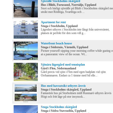
Sjöställe Stockholms skärgård
Hus i Blidö, Furusund, Norrtälje, Uppland
Stort och härligt sjöställe på Blidö i Stockholms skärgård m
utsikt mot Rödlöga, Svartlöga och ...
Apartment for rent
Stuga i Stockholm, Uppland
Lägenhet uthyres i Stockholm inte långt från universitetet,
platsen är perfekt för den som vill g...
Waterfront beach house
Stuga i Södernäs, Värmdö, Uppland
Picture yourself sipping your morning coffee while gazing o
at a panoramic view of the ocean. Wi...
Sjönära lägergård med tennisplan
Gård i Flen, Södermanland
Gård precis vid sjön i Flen med egen badplats vid sjön
Orrhammaren. Endast ca 1 timme med bil elle...
Hus med havsutsikt uthyres årsvis
Stuga i Stockholms skärgård, Uppland
Fantastisk hus på Storholmen intill Runmarö uthyres årsvis
Högt och fritt läge på stor insynssk...
Stuga Stockholms skärgård
Stuga i Södra Stavsudda, Uppland