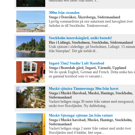
badstrand 400 meter från huset. P...
300m från stranden
Stuga i Österåker, Åkersberga, Södermanland
Ljuvlig sommardröm på stor naturtomt med havsglimt över
farleden in till Stockholm. Totalrenoverad...
Stockholm innerskärgård, unikt boende!
Hus i Lidingö, Storholmen, Stockholm, Södermanland
Unik sjötomt i söderläge, på Storholmen, Lidingö. 15 minut
från Stureplan!. Det går turbåt til...
Ingarö 55m2 Studio/ Loft/ Kornbod
Stuga i Beatedals gård, Ingarö, Värmdö, Uppland
We do speak English, German and French. Detta unika hus ä
en gammal kornbod som vi varsamt r...
Muskö sjönära Timmerstuga 30m från havet
Stuga i Muskö Havsbad, Muskö, Haninge, Stockholm,
Södermanland
Vackert belägen stuga 30 meter från vattnet med morgonsol,
utsikt över Horsfjärden. Ny dubbelsäng...
Muskö Sjöstuga/ sjötomt 2m från vattnet
Stuga i Muskö havsbad, Muskö, Haninge, Stockholm,
Södermanland
Vackert belägen stuga 2 meter från vattnet med utsikt över
Horsfjärden med 4 bäddar, litet separ...