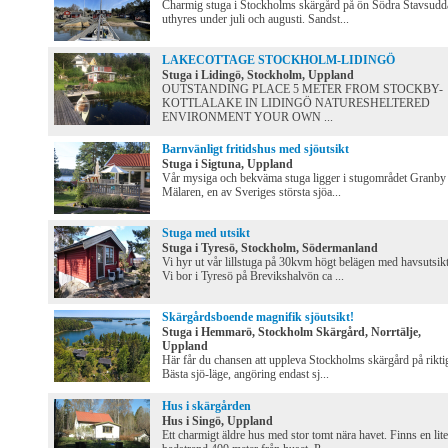
Charmig stuga i Stockholms skärgård på ön Södra Stavsudd
uthyres under juli och augusti. Sandst...
LAKECOTTAGE STOCKHOLM-LIDINGÖ
Stuga i Lidingö, Stockholm, Uppland
OUTSTANDING PLACE 5 METER FROM STOCKBY-
KOTTLALAKE IN LIDINGÖ NATURESHELTERED
ENVIRONMENT YOUR OWN ...
Barnvänligt fritidshus med sjöutsikt
Stuga i Sigtuna, Uppland
Vår mysiga och bekväma stuga ligger i stugområdet Granby
Mälaren, en av Sveriges största sjöa...
Stuga med utsikt
Stuga i Tyresö, Stockholm, Södermanland
Vi hyr ut vår lillstuga på 30kvm högt belägen med havsutsikt
Vi bor i Tyresö på Brevikshalvön ca ...
Skärgårdsboende magnifik sjöutsikt!
Stuga i Hemmarö, Stockholm Skärgård, Norrtälje,
Uppland
Här får du chansen att uppleva Stockholms skärgård på rikti
Bästa sjö-läge, angöring endast sj...
Hus i skärgården
Hus i Singö, Uppland
Ett charmigt äldre hus med stor tomt nära havet. Finns en lit