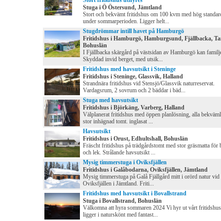
Stort fritidshus uthyres
Stuga i Ö Östersund, Jämtland
Stort och bekvämt fritidshus om 100 kvm med hög standar
under sommarperioden. Ligger helt...
Stugdrömmar intill havet på Hamburgö
Fritidshus i Hamburgö, Hamburgsund, Fjällbacka, T
Bohuslän
I Fjällbacka skärgård på västsidan av Hamburgö kan familj
Skyddad invid berget, med utsik...
Fritidshus med havsutsikt i Steninge
Fritidshus i Steninge, Glassvik, Halland
Strandnära fritidshus vid Stensjö/Glassvik naturreservat.
Vardagsrum, 2 sovrum och 2 bäddar i bäd...
Stuga med havsutsikt
Fritidshus i Björkäng, Varberg, Halland
Välplanerat fritidshus med öppen planlösning, alla bekväml
stor inhägnad tomt. inglasat ...
Havsutsikt
Fritidshus i Orust, Edhultshall, Bohuslän
Fräscht fritidshus på trädgårdstomt med stor gräsmatta för 
och lek. Strålande havsutsikt ...
Mysig timmerstuga i Oviksfjällen
Fritidshus i Galåbodarna, Oviksfjällen, Jämtland
Mysig timmerstuga på Galå Fjällgård mitt i orörd natur vid
Oviksfjällen i Jämtland. Friti...
Fritidshus med havsutsikt i Bovallstrand
Stuga i Bovallstrand, Bohuslän
Välkomna att hyra sommaren 2024 Vi hyr ut vårt fritidshu
ligger i naturskönt med fantast...