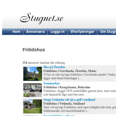
Hem
Annonsera
Logga in
Efterlysningar
Om Stugn
Fritidshus
354
annonser matchar din sökning.
Hus på Österlen
Fritidshus i Grevlunda, Österlen, Skåne
Vi hyr ut vårt mysiga fritidshus i Grevlunda utanför Vitaby
ligger mitt bland beteshagar (...
Sommarhus
Fritidshus i Kungshamn, Bohuslän
Fritidshus, byggd 1970 underhållen genom åren, med som
och fantastiskt läge med havsutsi...
Stuga Vetlanda vid sjö o golf i småland
Fritidshus i Vetlanda, Småland
Njut i ett mysigt Fritidshus med egen trädgård nära bad, gol
fritidsområde och bussförbindelse t...