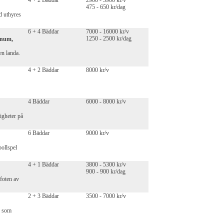
4 + 2 Bäddar
2900 - 3900 kr/v
475 - 650 kr/dag
d uthyres
6 + 4 Bäddar
7000 - 16000 kr/v
1250 - 2500 kr/dag
anum,
en landa.
4 + 2 Bäddar
8000 kr/v
4 Bäddar
6000 - 8000 kr/v
igheter på
6 Bäddar
9000 kr/v
bollspel
4 + 1 Bäddar
3800 - 5300 kr/v
900 - 900 kr/dag
 foten av
2 + 3 Bäddar
3500 - 7000 kr/v
s som