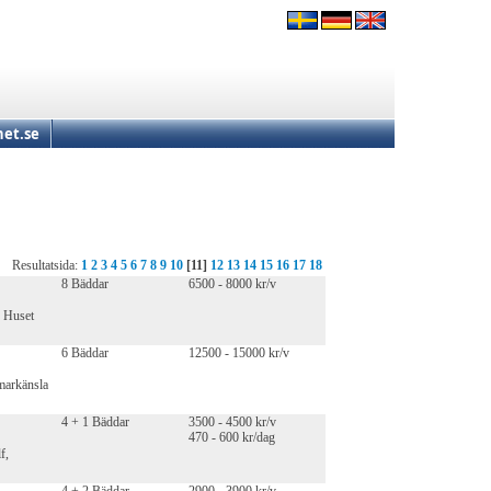
et.se
Resultatsida:
1
2
3
4
5
6
7
8
9
10
[11]
12
13
14
15
16
17
18
8 Bäddar
6500 - 8000 kr/v
. Huset
6 Bäddar
12500 - 15000 kr/v
markänsla
4 + 1 Bäddar
3500 - 4500 kr/v
470 - 600 kr/dag
f,