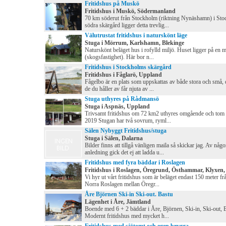
Fritidshus på Muskö
Fritidshus i Muskö, Södermanland
70 km söderut från Stockholm (riktning Nynäshamn) i St
södra skärgård ligger detta trevlig...
Välutrustat fritidshus i naturskönt läge
Stuga i Mörrum, Karlshamn, Blekinge
Naturskönt beläget hus i rofylld miljö. Huset ligger på en 
(skogsfastighet). Här bor n...
Fritidshus i Stockholms skärgård
Fritidshus i Fåglarö, Uppland
Fågelbo är en plats som uppskattas av både stora och små, 
de du håller av får njuta av ...
Stuga uthyres på Rådmansö
Stuga i Aspnäs, Uppland
Trivsamt fritidshus om 72 km2 uthyres omgående och tom
2019 Stugan har två sovrum, ryml...
Sälen Nybyggt Fritidshus/stuga
Stuga i Sälen, Dalarna
Bilder finns att tillgå vänligen maila så skickar jag. Av någ
anledning gick det ej att ladda u...
Fritidshus med fyra bäddar i Roslagen
Fritidshus i Roslagen, Öregrund, Östhammar, Klyxen
Vi hyr ut vårt fritidshus som är beläget endast 150 meter frå
Norra Roslagen mellan Öregr...
Åre Björnen Ski-in Ski-out. Bastu
Lägenhet i Åre, Jämtland
Boende med 6 + 2 bäddar i Åre, Björnen, Ski-in, Ski-out, 
Modernt fritidshus med mycket h...