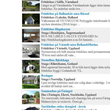
Fritidshus i Säffle, Värmland
Längst ut på Värmländska Värmlandsnäs ligger detta fantas
fritidshus. En underbar utsikt öve...
Fritidshus på Hallandsås nära Båstad
Fritidshus i Laholm, Halland
Välkommen till TJUVHULT.SE Nybyggda vinterbonade fri
stycken identiska (2014) högst ...
Fritidshus Högakusten
Stuga i Hyndtjärn, Ångermanland
HUS NR 2 (BILD 5-10) LYX STANDARD Se:
http://fritidshushogakusten.n.nu Ett fantastis...
Fritidshus på Värmdö nära BullandöMarina
Fritidshus i Värmdö, Uppland
Nyrenoverat och fullt utrustat fritidshus med permanentsta
70 kvm med närhet till vatte...
Strandhus Björkhaga
Stuga i Klintehamn, Gotland
Med ogenerad havsutsikt, 50 m från havet ligger detta nyb
fritidshus byggt i Gotlandsstil. Vå...
Roslagen
Stuga i Norrtälje, Uppland
Ljust trevligt fritidshus med stor solig altan i söderläge. 5 
avstånd till badsjö med san...
Sommarhus på Färingsö
Hus i Färingsö, Ekerö, Stockholm, Uppland
Tre renoverade, bekväma och charmiga hus på norra Färing
Mälaren hyrs ut veckovis. Östra gå...
Stockholms södra skärgård - årsvis