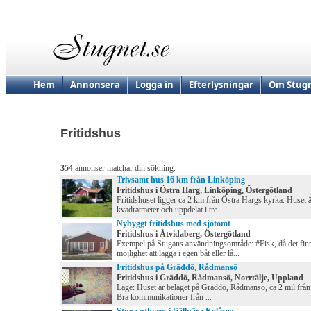
Hem
Annonsera
Logga in
Efterlysningar
Om Stugn
Fritidshus
354
annonser matchar din sökning.
Trivsamt hus 16 km från Linköping
Fritidshus i Östra Harg, Linköping, Östergötland
Fritidshuset ligger ca 2 km från Östra Hargs kyrka. Huset 
kvadratmeter och uppdelat i tre...
Nybyggt fritidshus med sjötomt
Fritidshus i Åtvidaberg, Östergötland
Exempel på Stugans användningsområde: #Fisk, då det fin
möjlighet att lägga i egen båt eller lå...
Fritidshus på Gräddö, Rådmansö
Fritidshus i Gräddö, Rådmansö, Norrtälje, Uppland
Läge: Huset är beläget på Gräddö, Rådmansö, ca 2 mil från 
Bra kommunikationer från ...