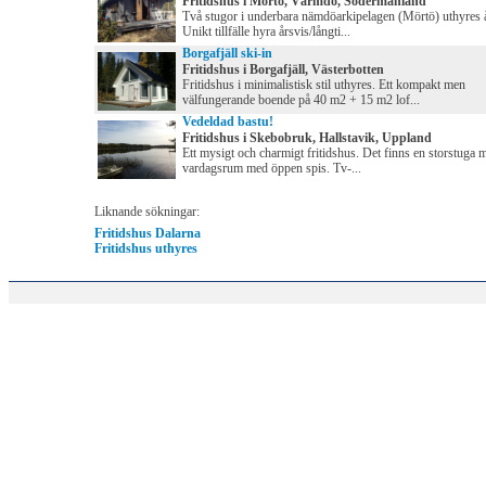
Fritidshus i Mörtö, Värmdö, Södermanland
Två stugor i underbara nämdöarkipelagen (Mörtö) uthyres å
Unikt tillfälle hyra årsvis/långti...
Borgafjäll ski-in
Fritidshus i Borgafjäll, Västerbotten
Fritidshus i minimalistisk stil uthyres. Ett kompakt men
välfungerande boende på 40 m2 + 15 m2 lof...
Vedeldad bastu!
Fritidshus i Skebobruk, Hallstavik, Uppland
Ett mysigt och charmigt fritidshus. Det finns en storstuga
vardagsrum med öppen spis. Tv-...
Liknande sökningar:
Fritidshus Dalarna
Fritidshus uthyres