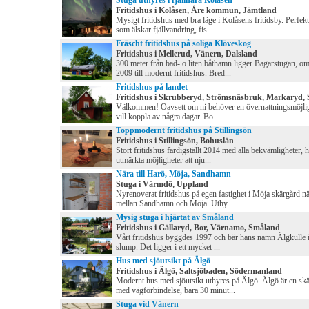
Stuga uthyres i fjällnära Kolåsen
Fritidshus i Kolåsen, Åre kommun, Jämtland
Mysigt fritidshus med bra läge i Kolåsens fritidsby. Perfekt
som älskar fjällvandring, fis...
Fräscht fritidshus på soliga Klöveskog
Fritidshus i Mellerud, Vänern, Dalsland
300 meter från bad- o liten båthamn ligger Bagarstugan, 
2009 till modernt fritidshus. Bred...
Fritidshus på landet
Fritidshus i Skrubberyd, Strömsnäsbruk, Markaryd,
Välkommen! Oavsett om ni behöver en övernattningsmöjligh
vill koppla av några dagar. Bo ...
Toppmodernt fritidshus på Stillingsön
Fritidshus i Stillingsön, Bohuslän
Stort fritidshus färdigställt 2014 med alla bekvämligheter, h
utmärkta möjligheter att nju...
Nära till Harö, Möja, Sandhamn
Stuga i Värmdö, Uppland
Nyrenoverat fritidshus på egen fastighet i Möja skärgård n
mellan Sandhamn och Möja. Uthy...
Mysig stuga i hjärtat av Småland
Fritidshus i Gällaryd, Bor, Värnamo, Småland
Vårt fritidshus byggdes 1997 och bär hans namn Älgkulle i
slump. Det ligger i ett mycket ...
Hus med sjöutsikt på Älgö
Fritidshus i Älgö, Saltsjöbaden, Södermanland
Modernt hus med sjöutsikt uthyres på Älgö. Älgö är en sk
med vägförbindelse, bara 30 minut...
Stuga vid Vänern