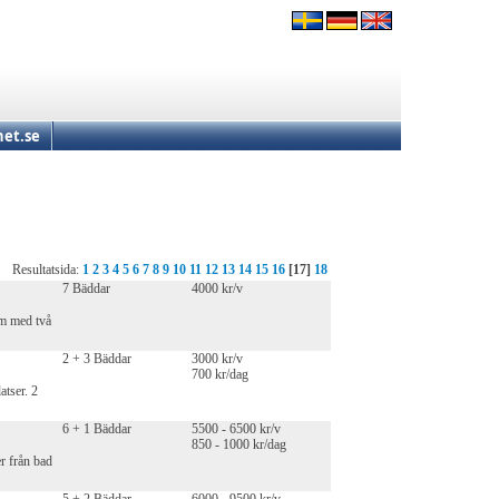
et.se
Resultatsida:
1
2
3
4
5
6
7
8
9
10
11
12
13
14
15
16
[17]
18
7 Bäddar
4000 kr/v
um med två
2 + 3 Bäddar
3000 kr/v
700 kr/dag
atser. 2
6 + 1 Bäddar
5500 - 6500 kr/v
850 - 1000 kr/dag
r från bad