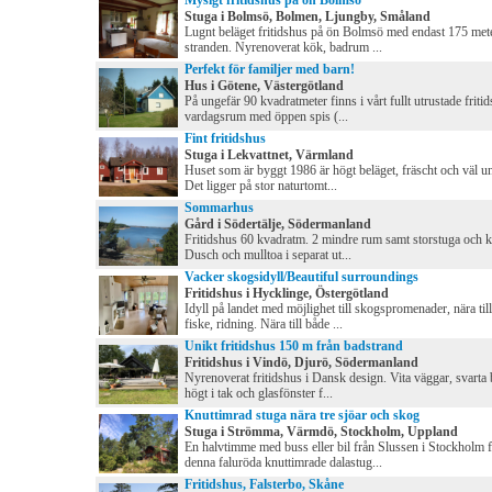
Mysigt fritidshus på ön Bolmsö
Stuga i Bolmsö, Bolmen, Ljungby, Småland
Lugnt beläget fritidshus på ön Bolmsö med endast 175 meter
stranden. Nyrenoverat kök, badrum ...
Perfekt för familjer med barn!
Hus i Götene, Västergötland
På ungefär 90 kvadratmeter finns i vårt fullt utrustade fritid
vardagsrum med öppen spis (...
Fint fritidshus
Stuga i Lekvattnet, Värmland
Huset som är byggt 1986 är högt beläget, fräscht och väl un
Det ligger på stor naturtomt...
Sommarhus
Gård i Södertälje, Södermanland
Fritidshus 60 kvadratm. 2 mindre rum samt storstuga och kö
Dusch och mulltoa i separat ut...
Vacker skogsidyll/Beautiful surroundings
Fritidshus i Hycklinge, Östergötland
Idyll på landet med möjlighet till skogspromenader, nära til
fiske, ridning. Nära till både ...
Unikt fritidshus 150 m från badstrand
Fritidshus i Vindö, Djurö, Södermanland
Nyrenoverat fritidshus i Dansk design. Vita väggar, svarta 
högt i tak och glasfönster f...
Knuttimrad stuga nära tre sjöar och skog
Stuga i Strömma, Värmdö, Stockholm, Uppland
En halvtimme med buss eller bil från Slussen i Stockholm 
denna faluröda knuttimrade dalastug...
Fritidshus, Falsterbo, Skåne