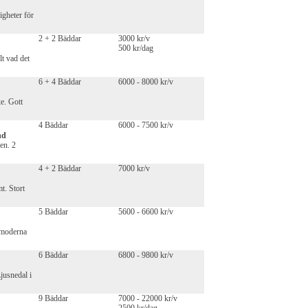
igheter för
2 + 2 Bäddar
3000 kr/v
500 kr/dag
lt vad det
6 + 4 Bäddar
6000 - 8000 kr/v
ke. Gott
4 Bäddar
6000 - 7500 kr/v
nd
en. 2
4 + 2 Bäddar
7000 kr/v
t. Stort
5 Bäddar
5600 - 6600 kr/v
t moderna
6 Bäddar
6800 - 9800 kr/v
Ljusnedal i
9 Bäddar
7000 - 22000 kr/v