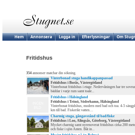
Hem
Annonsera
Logga in
Efterlysningar
Om Stugn
Fritidshus
354
annonser matchar din sökning.
Vinterbonad stuga handikappanpassad
Fritidshus i Borås, Västergötland
Vinterbonat fritidshus i etage. Nedervåningen har tre sovr
bäddar i varje rum samt toale...
Fritidshus i Hälsingland
Fritidshus i Trönö, Söderhamn, Hälsingland
Vinterbonat fritidshus, modern med bad och toa. 4-5 sängpl
km till bad. Fiskerikt vatten....
Charmig stuga, gångavstånd til bad/fiske
Fritidshus i Loo, Alingsås, Göteborg, Västergötland
Mycket charmig samt nyrenoverat fritidshus cirka 200 mete
och fiske i sjön Anten. Båt in...