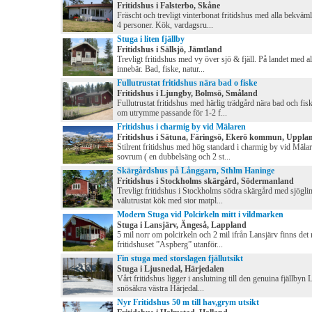
Fritidshus i Falsterbo, Skåne
Fräscht och trevligt vinterbonat fritidshus med alla bekväml
4 personer. Kök, vardagsru...
Stuga i liten fjällby
Fritidshus i Sällsjö, Jämtland
Trevligt fritidshus med vy över sjö & fjäll. På landet med al
innebär. Bad, fiske, natur...
Fullutrustat fritidshus nära bad o fiske
Fritidshus i Ljungby, Bolmsö, Småland
Fullutrustat fritidshus med härlig trädgård nära bad och fis
om utrymme passande för 1-2 f...
Fritidshus i charmig by vid Mälaren
Fritidshus i Sätuna, Färingsö, Ekerö kommun, Uppla
Stilrent fritidshus med hög standard i charmig by vid Mälar
sovrum ( en dubbelsäng och 2 st...
Skärgårdshus på Långgarn, Sthlm Haninge
Fritidshus i Stockholms skärgård, Södermanland
Trevligt fritidshus i Stockholms södra skärgård med sjöglim
välutrustat kök med stor matpl...
Modern Stuga vid Polcirkeln mitt i vildmarken
Stuga i Lansjärv, Ängeså, Lappland
5 mil norr om polcirkeln och 2 mil ifrån Lansjärv finns de
fritidshuset ”Aspberg” utanför...
Fin stuga med storslagen fjällutsikt
Stuga i Ljusnedal, Härjedalen
Vårt fritidshus ligger i anslutning till den genuina fjällbyn 
snösäkra västra Härjedal...
Nyr Fritidshus 50 m till hav,grym utsikt