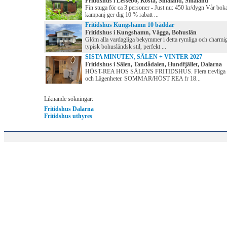
Fritidshus i Lessebo, Kosta, Småland, Småland
Fin stuga för ca 3 personer - Just nu: 450 kr/dygn Vår boka
kampanj ger dig 10 % rabatt ...
Fritidshus Kungshamn 10 bäddar
Fritidshus i Kungshamn, Vägga, Bohuslän
Glöm alla vardagliga bekymmer i detta rymliga och charmig
typisk bohusländsk stil, perfekt ...
SISTA MINUTEN, SÄLEN + VINTER 2027
Fritidshus i Sälen, Tandådalen, Hundfjället, Dalarna
HÖST-REA HOS SÄLENS FRITIDSHUS. Flera trevliga 
och Lägenheter. SOMMAR/HÖST REA fr 18...
Liknande sökningar:
Fritidshus Dalarna
Fritidshus uthyres