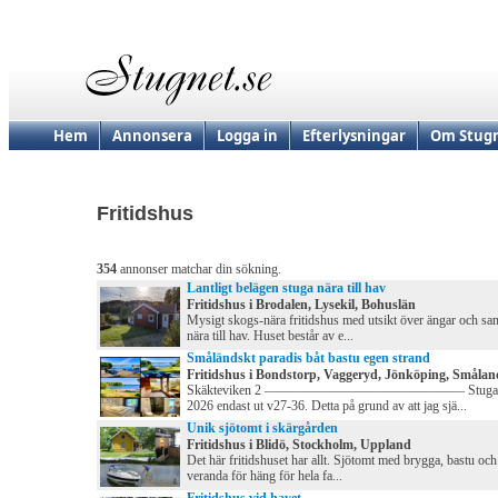
Hem
Annonsera
Logga in
Efterlysningar
Om Stugn
Fritidshus
354
annonser matchar din sökning.
Lantligt belägen stuga nära till hav
Fritidshus i Brodalen, Lysekil, Bohuslän
Mysigt skogs-nära fritidshus med utsikt över ängar och sam
nära till hav. Huset består av e...
Småländskt paradis båt bastu egen strand
Fritidshus i Bondstorp, Vaggeryd, Jönköping, Smålan
Skäkteviken 2 ——————————————— Stugan 
2026 endast ut v27-36. Detta på grund av att jag sjä...
Unik sjötomt i skärgården
Fritidshus i Blidö, Stockholm, Uppland
Det här fritidshuset har allt. Sjötomt med brygga, bastu oc
veranda för häng för hela fa...