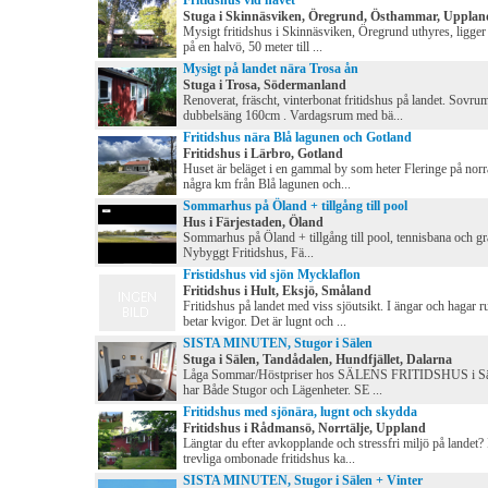
Fritidshus vid havet
Stuga i Skinnäsviken, Öregrund, Östhammar, Upplan
Mysigt fritidshus i Skinnäsviken, Öregrund uthyres, ligger 
på en halvö, 50 meter till ...
Mysigt på landet nära Trosa ån
Stuga i Trosa, Södermanland
Renoverat, fräscht, vinterbonat fritidshus på landet. Sovru
dubbelsäng 160cm . Vardagsrum med bä...
Fritidshus nära Blå lagunen och Gotland
Fritidshus i Lärbro, Gotland
Huset är beläget i en gammal by som heter Fleringe på norr
några km från Blå lagunen och...
Sommarhus på Öland + tillgång till pool
Hus i Färjestaden, Öland
Sommarhus på Öland + tillgång till pool, tennisbana och gra
Nybyggt Fritidshus, Fä...
Fristidshus vid sjön Mycklaflon
Fritidshus i Hult, Eksjö, Småland
Fritidshus på landet med viss sjöutsikt. I ängar och hagar 
betar kvigor. Det är lugnt och ...
SISTA MINUTEN, Stugor i Sälen
Stuga i Sälen, Tandådalen, Hundfjället, Dalarna
Låga Sommar/Höstpriser hos SÄLENS FRITIDSHUS i Sä
har Både Stugor och Lägenheter. SE ...
Fritidshus med sjönära, lugnt och skydda
Fritidshus i Rådmansö, Norrtälje, Uppland
Längtar du efter avkopplande och stressfri miljö på landet? 
trevliga ombonade fritidshus ka...
SISTA MINUTEN, Stugor i Sälen + Vinter