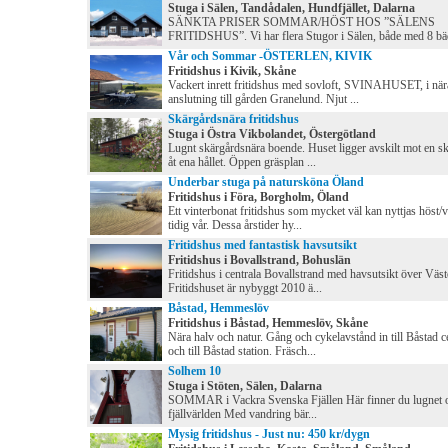
Stuga i Sälen, Tandådalen, Hundfjället, Dalarna
SÄNKTA PRISER SOMMAR/HÖST HOS ”SÄLENS
FRITIDSHUS”. Vi har flera Stugor i Sälen, både med 8 bäd
Vår och Sommar -ÖSTERLEN, KIVIK
Fritidshus i Kivik, Skåne
Vackert inrett fritidshus med sovloft, SVINAHUSET, i när
anslutning till gården Granelund. Njut ...
Skärgårdsnära fritidshus
Stuga i Östra Vikbolandet, Östergötland
Lugnt skärgårdsnära boende. Huset ligger avskilt mot en s
åt ena hållet. Öppen gräsplan ...
Underbar stuga på natursköna Öland
Fritidshus i Föra, Borgholm, Öland
Ett vinterbonat fritidshus som mycket väl kan nyttjas höst/v
tidig vår. Dessa årstider hy...
Fritidshus med fantastisk havsutsikt
Fritidshus i Bovallstrand, Bohuslän
Fritidshus i centrala Bovallstrand med havsutsikt över Väst
Fritidshuset är nybyggt 2010 ä...
Båstad, Hemmeslöv
Fritidshus i Båstad, Hemmeslöv, Skåne
Nära halv och natur. Gång och cykelavstånd in till Båstad 
och till Båstad station. Fräsch...
Solhem 10
Stuga i Stöten, Sälen, Dalarna
SOMMAR i Vackra Svenska Fjällen Här finner du lugnet 
fjällvärlden Med vandring bär...
Mysig fritidshus - Just nu: 450 kr/dygn