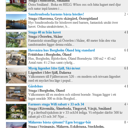
Stuga i Mönsterås, Småland
Östra Småland . Boka en HELG 🌸hos oss och hitta lugnet med djur
och natur inpå knuten i ...
Smultronboda barnens bästa höstlov!
2 
Stuga i Harstena, Gryts skärgård, Östergötland
Hyr Smultronboda för höstlovet med barnen, fantastisk utsikt över
havet. Ordna uteaktiviteter, b...
Stuga 40 m från havet
4 
Stuga i Österlen, Skåne
Fantastiskt strandläge på Österlen i Skåne, 40 meter från den vita
sandstranden ligger denna exklu...
Havsnära hus Borgholm Öland hög standard
6 
Fritidshus i Borgholm, Öland
Hus, Borgholm, Björkviken, Öland Boendeyta: 100 m2 + 45 m2
Antal rum: 4 i 2 hus samt cykelg...
Mysig lägenhet Idre fjäll, Ski-in/out
6 
Lägenhet i Idre fjäll, Dalarna
Välkommen till Fjällterrassen 526 – en modern och trivsam lägenhet
med ett mycket bra läge i popul...
Gårdshus
4 
Stuga i Borgholm, Öland
Välkommen till en modern och stilrent boende. Stugan ligger i ett
lugnt område 300 m ifrån Borghol...
Farmors stuga Wifi rabatt v 33 och 34
4 
Stuga i Rävemåla, Älmeboda, Tingsryd, Växjö, Småland
P g a återbud/sjukdom är v 33 och34 lediga. Vi erbjuder därför 500 kr
rabatt på v33 och 34! Njut ...
Mälarens bästa sjötomt? Egen brygga+båt
8 
Stuga i Strängnäs, Mälaren, Eskilstuna, Stockholm,