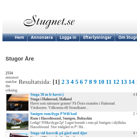
Hem
Annonsera
Logga in
Efterlysningar
Om Stugn
Stugor Åre
2554
annonser
Resultatsida:
[1]
2
3
4
5
6
7
8
9
10
11
12
13
14
matchar
din
sökning.
Stuga 50 m fr havet:)
4 
Stuga i Halmstad, Halland
Havet som närmaste granne! På Östra stranden i Halmstad.
Västkusten. Välkomna till Strandkante...
Smögen rum/dygn P Wifi bad
2 
Rum i Hasselösund, Smögen, Bohuslän
Ledigt! 950kr/dygn/2p! Lugnt boende i rum på Smögen i idylliska
Hasselösund. Stor trädgård m P! Hä...
Stuga vid havsvik på gård med djur
4 