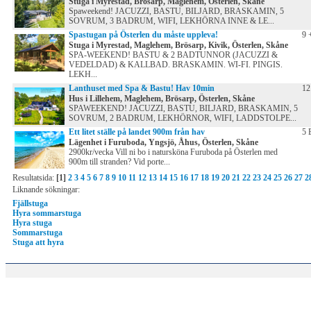
Stuga i Myrestad, Brösarp, Maglehem, Österlen, Skåne
Spaweekend! JACUZZI, BASTU, BILJARD, BRASKAMIN, 5
SOVRUM, 3 BADRUM, WIFI, LEKHÖRNA INNE & LE...
Spastugan på Österlen du måste uppleva!
9 
Stuga i Myrestad, Maglehem, Brösarp, Kivik, Österlen, Skåne
SPA-WEEKEND! BASTU & 2 BADTUNNOR (JACUZZI &
VEDELDAD) & KALLBAD. BRASKAMIN. WI-FI. PINGIS.
LEKH...
Lanthuset med Spa & Bastu! Hav 10min
12
Hus i Lillehem, Maglehem, Brösarp, Österlen, Skåne
SPAWEEKEND! JACUZZI, BASTU, BILJARD, BRASKAMIN, 5
SOVRUM, 2 BADRUM, LEKHÖRNOR, WIFI, LADDSTOLPE...
Ett litet ställe på landet 900m från hav
5 
Lägenhet i Furuboda, Yngsjö, Åhus, Österlen, Skåne
2900kr/vecka Vill ni bo i natursköna Furuboda på Österlen med
900m till stranden? Vid porte...
Resultatsida:
[1]
2
3
4
5
6
7
8
9
10
11
12
13
14
15
16
17
18
19
20
21
22
23
24
25
26
27
2
Liknande sökningar:
Fjällstuga
Hyra sommarstuga
Hyra stuga
Sommarstuga
Stuga att hyra