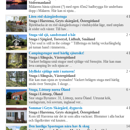
Södermanland
Mälarens bästa sjötomt (?) med egen 45m2 badbrygga för underbara
dopp i Mälaren. Här kan ni njuta...
Liten röd skärgårdsstuga
4 
Stuga i Harstena, Gryts skärgård, Östergötland
Björkbacka är en röd skärgårdsstuga i vindskyddat läge, med uteplats
åt söder och väster. Till hav...
Stuga vid sjö, sandstrand o båt
2 
Stuga i Sjögård, Torseryd, Lidhult, Småland
”Our soul is still in the cottage ” Tillbringa en härlig vecka/långhelg
på tuman hand i timmerstu...
Campingstugor med härlig sjöutsikt!
4 
Stuga i Alingsås, Västergötland
Vackert belägna små stugor med sjöläge vid Stensjön. Här kan man
leva camping liv och njuta av ...
Idylliskt sjöläge mitt i naturen!
2 
Stuga i Alingsås, Västergötland
Här kan man njuta av tystnaden! Vackert belägen stuga med härlig
utsikt över Stensjön. I skoge...
Stuga, Löttorp norra Öland
6 
Stuga i Löttorp, Öland
Stor stuga Byrumsv. 31, Löttorp, norra Öland. Utrustat kök,
vardagsrum, två sovrum, inglasad ver...
Sommar i Gryts Skärgård, dygnsvis
4 
Stuga i Harstena, Gryts skärgård, Östergötland
Kom till Harstena när det är som allra vackrast. Blommor i alla backar
och fågelkvitter vid knuten...
Den lantliga Spastugan nära hav & skog
14