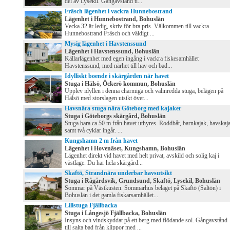
del av Lysekil. Gångavstånd ti...
Fräsch lägenhet i vackra Hunnebostrand
Lägenhet i Hunnebostrand, Bohuslän
Vecka 32 är ledig, skriv för bra pris. Välkommen till vackra
Hunnebostrand Fräsch och väldigt ...
Mysig lägenhet i Havstenssund
Lägenhet i Havstenssund, Bohuslän
Källarlägenhet med egen ingång i vackra fiskesamhället
Havstenssund, med närhet till hav och bad...
Idylliskt boende i skärgården när havet
Stuga i Hälsö, Öckerö kommun, Bohuslän
Upplev idyllen i denna charmiga och välinredda stuga, belägen på
Hälsö med storslagen utsikt över...
Havsnära stuga nära Göteborg med kajaker
Stuga i Göteborgs skärgård, Bohuslän
Stuga bara ca 50 m från havet uthyres. Roddbåt, barnkajak, havskaj
samt två cyklar ingår. ...
Kungshamn 2 m från havet
Lägenhet i Hovenäset, Kungshamn, Bohuslän
Lägenhet direkt vid havet med helt privat, avskild och solig kaj i
västläge. Du har hela skärgård...
Skaftö, Strandnära underbar havsutsikt
Stuga i Rågårdsvik, Grundsund, Skaftö, Lysekil, Bohuslän
Sommar på Västkusten. Sommarhus beläget på Skaftö (Saltön) i
Bohuslän i det gamla fiskarsamhället...
Lillstuga Fjällbacka
Stuga i Långesjö Fjällbacka, Bohuslän
Insyns och vindskyddat på ett berg med flödande sol. Gångavstånd
till salta bad från klippor med ...