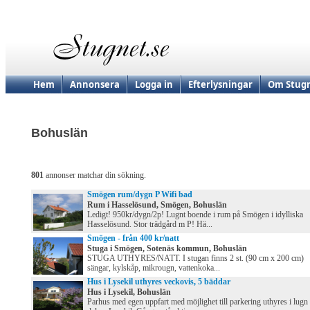
Hem
Annonsera
Logga in
Efterlysningar
Om Stugn
Bohuslän
801
annonser matchar din sökning.
Smögen rum/dygn P Wifi bad
Rum i Hasselösund, Smögen, Bohuslän
Ledigt! 950kr/dygn/2p! Lugnt boende i rum på Smögen i idylliska
Hasselösund. Stor trädgård m P! Hä...
Smögen - från 400 kr/natt
Stuga i Smögen, Sotenäs kommun, Bohuslän
STUGA UTHYRES/NATT. I stugan finns 2 st. (90 cm x 200 cm)
sängar, kylskåp, mikrougn, vattenkoka...
Hus i Lysekil uthyres veckovis, 5 bäddar
Hus i Lysekil, Bohuslän
Parhus med egen uppfart med möjlighet till parkering uthyres i lugn