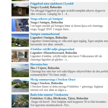
Friggebod nära sjukhuset i Lysekil
Stuga i Lysekil, Bohuslän
Fin utbyggd friggebod på egen avskild tomtplätt uthyres dygnsvis
eller veckovis. Lämplig för 1 - 4...
Stuga uthyres på Smögen!
Stuga i Smögen, Bohuslän
I ett lugnt område på Smögen hittar ni denna ljusa och charmiga
stuga, byggd 2010. I stugan finns...
Smögen sommarbostad
Lägenhet i Smögen, Bohuslän
Lägenhet i bottenvåning av villa med egen ingång. Egen uteplats me
havsutsikt stor altan .utemöb...
4 bäddar rofylld miljö gångavstånd
Lägenhet i Hunnebostrand, Bohuslän
Lägenhet 4 bäddar, rofylld miljö nära havet Välkommen till vår
charmiga lägenhet på gården – e...
Havsnära hus
Hus i Väjern, Bohuslän
Charmigt hus nära hav och salta klippor uthyresSöker du den perfek
sommaridyllen? Nu finns möjli...
Mysig sommarstuga i Stocken Orust
Stuga i Stocken, Bohuslän
I Stocken finner ni detta mysiga Fritidshus + gäststuga. Inglasat
uterum och stor altan är några a...
Bada från tomten! Västkusten
Fritidshus i Låka, Höviksnäs, Tjörn, Bohuslän
-Stuga vid havet! -Stor badplats med hopptorn 50 m från bostaden -
Sol uppvärm utomhusdusch -Nyt...