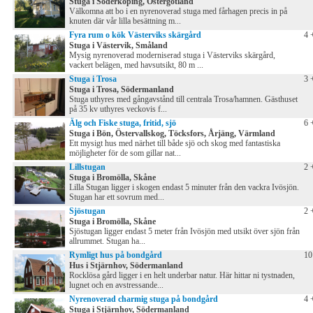
Stuga i Söderköping, Östergötland
Välkomna att bo i en nyrenoverad stuga med fårhagen precis in på
knuten där vår lilla besättning m...
Fyra rum o kök Västerviks skärgård
4 
Stuga i Västervik, Småland
Mysig nyrenoverad moderniserad stuga i Västerviks skärgård,
vackert belägen, med havsutsikt, 80 m ...
Stuga i Trosa
3 
Stuga i Trosa, Södermanland
Stuga uthyres med gångavstånd till centrala Trosa/hamnen. Gästhuset
på 35 kv uthyres veckovis f...
Älg och Fiske stuga, fritid, sjö
6 
Stuga i Bön, Östervallskog, Töcksfors, Årjäng, Värmland
Ett mysigt hus med närhet till både sjö och skog med fantastiska
möjligheter för de som gillar nat...
Lillstugan
2 
Stuga i Bromölla, Skåne
Lilla Stugan ligger i skogen endast 5 minuter från den vackra Ivösjön.
Stugan har ett sovrum med...
Sjöstugan
2 
Stuga i Bromölla, Skåne
Sjöstugan ligger endast 5 meter från Ivösjön med utsikt över sjön från
allrummet. Stugan ha...
Rymligt hus på bondgård
10
Hus i Stjärnhov, Södermanland
Rocklösa gård ligger i en helt underbar natur. Här hittar ni tystnaden,
lugnet och en avstressande...
Nyrenoverad charmig stuga på bondgård
4 
Stuga i Stjärnhov, Södermanland