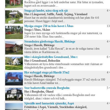
Rocklösa gård ligger i en helt underbar natur. Här hittar ni tystnaden,
lugnet och en avstressande...
Stuga på landet, nära skog och sjö
4 
Hus i Långserud, Säffle, Åmål, Årjäng, Värmland
Huset har en utsökt skandinavisk inredning och har plats för 4-6
personer. Huset ligger i höjd med...
Mysiga stugor 250 m från havet i Åhus
13
Stuga i Åhus, Skåne
Ingen lyx men mysiga och funktionella stugor på stor naturtomt, ca
250 meter från Åhus fina sandst...
Strandnära gårdsstuga Hasslö, Blekinge
4 
Stuga i Hasslö, Blekinge
Hasslö, även kallad ”Lilla Hawaii”, är en av de soliga öarna i den
västra delen av Karlskrona sk...
Mitt i skärgårdsidyllen Grundsund, 50m t
6 
Hus i Grundsund, Bohuslän
Välkommen att hyra detta vinterbonade sommarhus mitt i kärnan av
skärgårdsidyllen grundsund i den ...
Hyr nybyggd stuga på Hasslö 37m2
4 
Stuga i Hasslö, Blekinge
Hasslö Blekinges skärgård. Två nybyggda stugor 37 m2 styck ca 100
m från havet Antal bäddar tot...
Stor badortsvilla centrala Borgholm
5 
Hus i Borgholm, Öland
Välkommen till vår vackra villa i centrala Borgholm med stor
trädgård, altan i väster och två balk...
Sjöställe med fantastisk sjöutsikt, Aspö
4 
Fritidshus i Aspö, Värmdö, Stockholms skärgård,