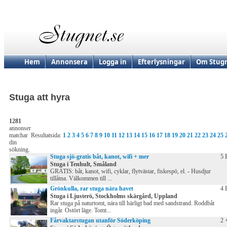
Hem
Annonsera
Logga in
Efterlysningar
Om Stugn
Stuga att hyra
1281
annonser
matchar
Resultatsida:
1
2
3
4
5
6
7
8
9
10
11
12
13
14
15
16
17
18
19
20
21
22
23
24
25
din
sökning.
Stuga sjö-gratis båt, kanot, wifi + mer
5 
Stuga i Tenhult, Småland
GRATIS: båt, kanot, wifi, cyklar, flytvästar, fiskespö, el. - Husdjur
tillåtna. Välkommen till ...
Grönkulla, rar stuga nära havet
4 
Stuga i Ljusterö, Stockholms skärgård, Uppland
Rar stuga på naturtomt, nära till härligt bad med sandstrand. Roddbåt
ingår. Ostört läge. Tomt...
Fårvaktarstugan utanför Söderköping
2 