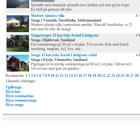
Södermanland
Sjöställe med fantastisk sjöutsikt över kobbar och skär på ön Aspö.
En idyll på gränsen till ytter...
Modern sjönära villa
8 
Stuga i Värmdö, Stockholm, Södermanland
Modern sjönära villa i naturskönt område. Nära till Stockholm, ca 25
min med bil eller åk skärgå...
Stuga/stugor 35 km från Astrid Lindgrens
4 
Stuga i Hjältevad, Småland
Fin sommarstuga på 50 m2 i ett plan. Två sovum. Kök med fräsch
inredning, matplats, kyl, frys, mic...
Stuga 35 km från Astrid Lindgrens värld
4 
Stuga i Eksjö, Vimmerby, Småland
Pigstugan är en trevlig sommarstuga på 60 m2 i ett plan. Allrum och
två sovrum med gott om gardero...
Resultatsida:
1
2
3
4
5
6
7
8
9
10
11
12
13
14
15
16
17
18
19
20
21
22
23
24
25
26
27
28
Liknande sökningar:
Fjällstuga
Hyra hus
Hyra sommarhus
Hyra sommarstuga
Hyra stuga