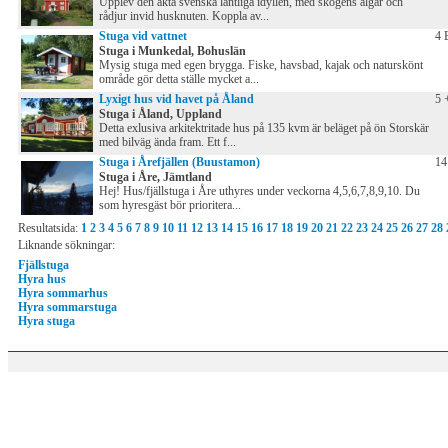
Upplev den äkta svenska lantliga idyllen, med skogens älgar och
rådjur invid husknuten. Koppla av...
Stuga vid vattnet
4 
Stuga i Munkedal, Bohuslän
Mysig stuga med egen brygga. Fiske, havsbad, kajak och naturskönt
område gör detta ställe mycket a...
Lyxigt hus vid havet på Åland
5 
Stuga i Åland, Uppland
Detta exlusiva arkitektritade hus på 135 kvm är beläget på ön Storskär
med bilväg ända fram. Ett f...
Stuga i Årefjällen (Buustamon)
14
Stuga i Åre, Jämtland
Hej! Hus/fjällstuga i Åre uthyres under veckorna 4,5,6,7,8,9,10. Du
som hyresgäst bör prioritera...
Resultatsida:
1
2
3
4
5
6
7
8
9
10
11
12
13
14
15
16
17
18
19
20
21
22
23
24
25
26
27
28
Liknande sökningar:
Fjällstuga
Hyra hus
Hyra sommarhus
Hyra sommarstuga
Hyra stuga