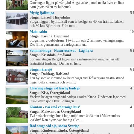
Ottostugan ligger på vår gård Ängabacken, med utsikt över en liten
tjärn (syns på en av bilderna)....
Mysig fjällstuga
5 
Stuga i Linsell, Härjedalen
Stugan ligger i byn Linsell som är beläget ca 40 km från Lofsdalen
och 30 km Björnriket. Från tom...
Main cabin
10
Stuga i Kiruna, Lappland
Stugan har 2 dubbelrum, 1 twinrum och 2 rum med våningssängar.
Det finns gemensamma vardagsrum, ut...
Sommarstuga - Naturreservat - Låg hyra
6 
Stuga i Kristdala, Småland
Sommarstugan Berget ligger mitt i naturreservat omgiven av ett
fantastiskt landskap. Du har en hel...
Stuga nära sjö
6 
Stuga i Dalskog, Dalsland
I en by som är inramad av beteshagar vid Teåkersjöns västra strand
ligger detta charmiga och rymli...
Charmig stuga vid härlig badsjö
4 
Stuga i Kisa, Östergötland
Vackert belägen stuga vid badsjö i södra Kinda. Underbart läge med
utsikt över sjön Övre Föllingen...
Gläntan - två små charmiga hus!
4 
Stuga i Malexander, Östergötland
Två små charmiga hus i lugn miljö men ändå mitt i Malexanders
kyrkby! Kan hyras var för sig eller ...
Röd stuga vid sjö, södra Sverige
6 
Stuga i Rimforsa, Kinda, Östergötland