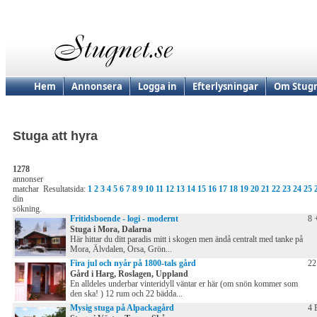
Hem
Annonsera
Logga in
Efterlysningar
Om Stugn
Stuga att hyra
1278
annonser
matchar
Resultatsida:
1
2
3
4
5
6
7
8
9
10
11
12
13
14
15
16
17
18
19
20
21
22
23
24
25
din
sökning.
Fritidsboende - logi - modernt
8 
Stuga i Mora, Dalarna
Här hittar du ditt paradis mitt i skogen men ändå centralt med tanke på
Mora, Älvdalen, Orsa, Grön...
Fira jul och nyår på 1800-tals gård
22
Gård i Harg, Roslagen, Uppland
En alldeles underbar vinteridyll väntar er här (om snön kommer som
den ska! ) 12 rum och 22 bädda...
Mysig stuga på Alpackagård
4 