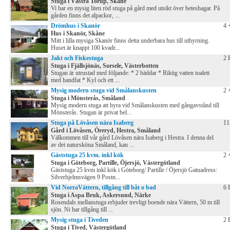
Stuga i Västra Torup, Skåne
Vi har en mysig liten röd stuga på gård med utsikt över beteshagar. På
gården finns det alpackor, ...
Drömhus i Skanör
4 
Hus i Skanör, Skåne
Mitt i lilla mysiga Skanör finns detta underbara hus till uthyrning.
Huset är knappt 100 kvadr...
Jakt och Fiskestuga
2 
Stuga i Fjällsjönäs, Sorsele, Västerbotten
Stugan är utrustad med följande: * 2 bäddar * Riktig vatten toalett
med handfat * Kyl och ett ...
Mysig modern stuga vid Smålanskusten
2 
Stuga i Mönsterås, Småland
Mysig modern stuga att hyra vid Smålanskusten med gångavstånd till
Mönsterås. Stugan är privat bel...
Stuga på Lövåsen nära Isaberg
11
Gård i Lövåsen, Öreryd, Hestra, Småland
Välkommen till vår gård Lövåsen nära Isaberg i Hestra. I denna del
av det natursköna Småland, kan ...
Gäststuga 25 kvm. inkl kök
2 
Stuga i Göteborg, Partille, Öjersjö, Västergötland
Gäststuga 25 kvm inkl kök i Göteborg/ Partille / Öjersjö Gatuadress:
Silverhjelmsvägen 9 Postn...
Vid NorraVättern, tillgång till båt o bad
6 
Stuga i Aspa Bruk, Askersund, Närke
Rosendals mellanstuga erbjuder trevligt boende nära Vättern, 50 m till
sjön. Ni har tillgång till ...
Mysig stuga i Tiveden
2 
Stuga i Tived, Västergötland