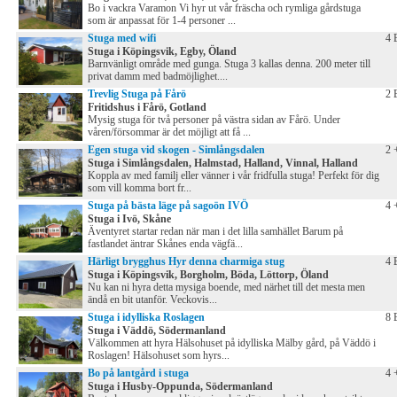
Bo i vackra Varamon Vi hyr ut vår fräscha och rymliga gårdstuga
som är anpassat för 1-4 personer ...
Stuga med wifi
4 
Stuga i Köpingsvik, Egby, Öland
Barnvänligt område med gunga. Stuga 3 kallas denna. 200 meter till
privat damm med badmöjlighet....
Trevlig Stuga på Fårö
2 
Fritidshus i Fårö, Gotland
Mysig stuga för två personer på västra sidan av Fårö. Under
våren/försommar är det möjligt att få ...
Egen stuga vid skogen - Simlångsdalen
2 
Stuga i Simlångsdalen, Halmstad, Halland, Vinnal, Halland
Koppla av med familj eller vänner i vår fridfulla stuga! Perfekt för dig
som vill komma bort fr...
Stuga på bästa läge på sagoön IVÖ
4 
Stuga i Ivö, Skåne
Äventyret startar redan när man i det lilla samhället Barum på
fastlandet äntrar Skånes enda vägfä...
Härligt brygghus Hyr denna charmiga stug
4 
Stuga i Köpingsvik, Borgholm, Böda, Löttorp, Öland
Nu kan ni hyra detta mysiga boende, med närhet till det mesta men
ändå en bit utanför. Veckovis...
Stuga i idylliska Roslagen
8 
Stuga i Väddö, Södermanland
Välkommen att hyra Hälsohuset på idylliska Mälby gård, på Väddö i
Roslagen! Hälsohuset som hyrs...
Bo på lantgård i stuga
4 
Stuga i Husby-Oppunda, Södermanland