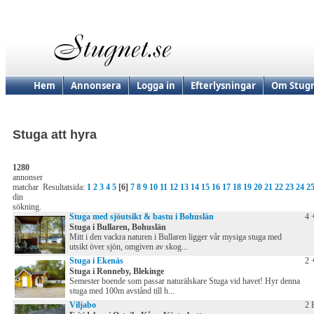
Hem
Annonsera
Logga in
Efterlysningar
Om Stugn
Stuga att hyra
1280
annonser
matchar
Resultatsida:
1
2
3
4
5
[6]
7
8
9
10
11
12
13
14
15
16
17
18
19
20
21
22
23
24
2
din
sökning.
Stuga med sjöutsikt & bastu i Bohuslän
4 
Stuga i Bullaren, Bohuslän
Mitt i den vackra naturen i Bullaren ligger vår mysiga stuga med
utsikt över sjön, omgiven av skog...
Stuga i Ekenäs
2 
Stuga i Ronneby, Blekinge
Semester boende som passar naturälskare Stuga vid havet! Hyr denna
stuga med 100m avstånd till h...
Viljabo
2 