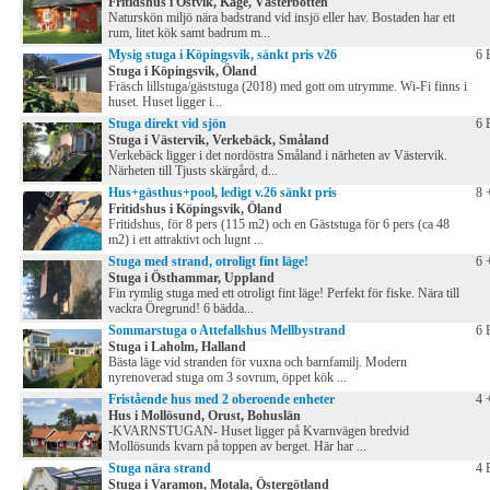
Fritidshus i Ostvik, Kåge, Västerbotten
Naturskön miljö nära badstrand vid insjö eller hav. Bostaden har ett
rum, litet kök samt badrum m...
Mysig stuga i Köpingsvik, sänkt pris v26
6 
Stuga i Köpingsvik, Öland
Fräsch lillstuga/gäststuga (2018) med gott om utrymme. Wi-Fi finns i
huset. Huset ligger i...
Stuga direkt vid sjön
6 
Stuga i Västervik, Verkebäck, Småland
Verkebäck ligger i det nordöstra Småland i närheten av Västervik.
Närheten till Tjusts skärgård, d...
Hus+gästhus+pool, ledigt v.26 sänkt pris
8 
Fritidshus i Köpingsvik, Öland
Fritidshus, för 8 pers (115 m2) och en Gäststuga för 6 pers (ca 48
m2) i ett attraktivt och lugnt ...
Stuga med strand, otroligt fint läge!
6 
Stuga i Östhammar, Uppland
Fin rymlig stuga med ett otroligt fint läge! Perfekt för fiske. Nära till
vackra Öregrund! 6 bädda...
Sommarstuga o Attefallshus Mellbystrand
6 
Stuga i Laholm, Halland
Bästa läge vid stranden för vuxna och barnfamilj. Modern
nyrenoverad stuga om 3 sovrum, öppet kök ...
Fristående hus med 2 oberoende enheter
4 
Hus i Mollösund, Orust, Bohuslän
-KVARNSTUGAN- Huset ligger på Kvarnvägen bredvid
Mollösunds kvarn på toppen av berget. Här har ...
Stuga nära strand
4 
Stuga i Varamon, Motala, Östergötland