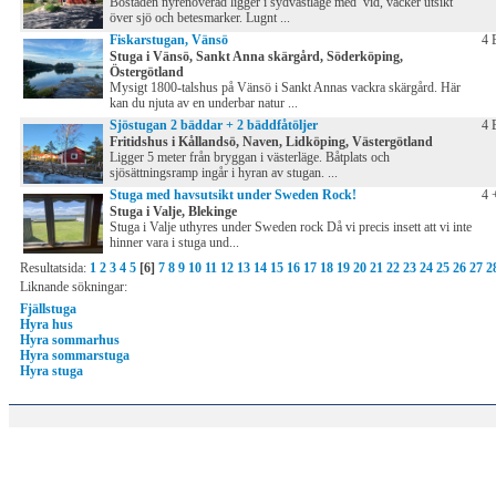
Bostaden nyrenoverad ligger i sydvästläge med vid, vacker utsikt
över sjö och betesmarker. Lugnt ...
Fiskarstugan, Vänsö
4 
Stuga i Vänsö, Sankt Anna skärgård, Söderköping,
Östergötland
Mysigt 1800-talshus på Vänsö i Sankt Annas vackra skärgård. Här
kan du njuta av en underbar natur ...
Sjöstugan 2 bäddar + 2 bäddfåtöljer
4 
Fritidshus i Kållandsö, Naven, Lidköping, Västergötland
Ligger 5 meter från bryggan i västerläge. Båtplats och
sjösättningsramp ingår i hyran av stugan. ...
Stuga med havsutsikt under Sweden Rock!
4 
Stuga i Valje, Blekinge
Stuga i Valje uthyres under Sweden rock Då vi precis insett att vi inte
hinner vara i stuga und...
Resultatsida:
1
2
3
4
5
[6]
7
8
9
10
11
12
13
14
15
16
17
18
19
20
21
22
23
24
25
26
27
2
Liknande sökningar:
Fjällstuga
Hyra hus
Hyra sommarhus
Hyra sommarstuga
Hyra stuga